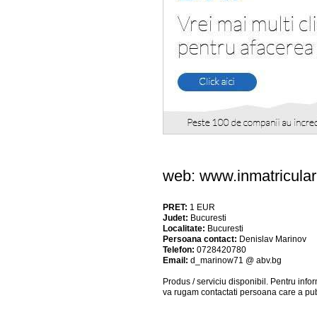
web: www.inmatricular
PRET:
1
EUR
Judet:
Bucuresti
Localitate:
Bucuresti
Persoana contact:
Denislav Marinov
Telefon:
0728420780
Email:
d_marinow71 @ abv.bg
Produs / serviciu
disponibil
. Pentru info
va rugam contactati persoana care a pub