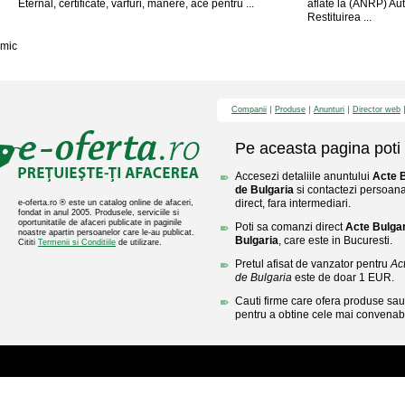
Eternal, certificate, varfuri, manere, ace pentru ...
aflate la (ANRP) Aut
Restituirea ...
mic
Companii
Produse
Anunturi
Director web
Pe aceasta pagina poti 
Accesezi detaliile anuntului
Acte B
de Bulgaria
si contactezi persoana
direct, fara intermediari.
e-oferta.ro ® este un catalog online de afaceri,
fondat in anul 2005. Produsele, serviciile si
oportunitatile de afaceri publicate in paginile
Poti sa comanzi direct
Acte Bulgari
noastre apartin persoanelor care le-au publicat.
Bulgaria
, care este in Bucuresti.
Cititi
Termenii si Conditiile
de utilizare.
Pretul afisat de vanzator pentru
Act
de Bulgaria
este de doar 1 EUR.
Cauti firme care ofera produse sau 
pentru a obtine cele mai convenabi