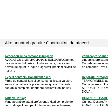
Alte anunturi gratuite Oportunitati de afaceri
Avocat cu limba romana in bulgaria
vand capre saane
AVOCAT CU LIMBA ROMANA IN BULGARIA Cabinet
vindem capre saanen
de avocat in Bulgaria cu limba romana, daca aveti
Caprele au toate vac
nevoie de ajutor in legile bulgaresti, prestam sevicii de
de comanda. Pret 415
inalta ...
Expert contabil - Consultant fiscal
Reparatii Termopa
Firma de contabilitate si consultanta fiscala va ofera
TERMOPANELE fac fi
servicii de calitate la preturi avantajoase. Evidenta
Contactati-ne cu toa
contabila completa, depunere declaratii online sau ...
SE POATE REZOLVA
DOUA ...
Articole Tatuaje
CUMPAR DOSARE 
Vand aparat de tatuat profesional, kituri complete de
Cumpar Dosare ANR
facut tatuaje, tusuri pentru tatuat organice, Intenze,
9/1998 LEGEA 9/19