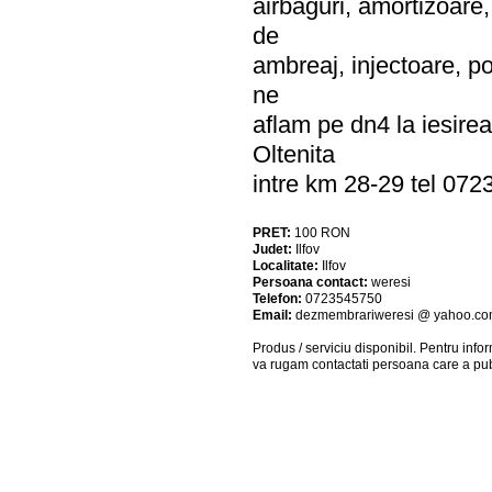
airbaguri, amortizoare,
de
ambreaj, injectoare, po
ne
aflam pe dn4 la iesire
Oltenita
intre km 28-29 tel
PRET:
100
RON
Judet:
Ilfov
Localitate:
Ilfov
Persoana contact:
weresi
Telefon:
0723545750
Email:
dezmembrariweresi @ yahoo.c
Produs / serviciu
disponibil
. Pentru info
va rugam contactati persoana care a pub