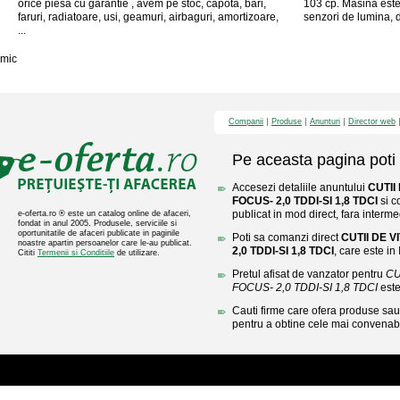
orice piesa cu garantie , avem pe stoc, capota, bari,
103 cp. Masina este
faruri, radiatoare, usi, geamuri, airbaguri, amortizoare,
senzori de lumina, d
...
mic
Companii
Produse
Anunturi
Director web
Pe aceasta pagina poti 
Accesezi detaliile anuntului
CUTII
FOCUS- 2,0 TDDI-SI 1,8 TDCI
si c
publicat in mod direct, fara interme
e-oferta.ro ® este un catalog online de afaceri,
fondat in anul 2005. Produsele, serviciile si
oportunitatile de afaceri publicate in paginile
Poti sa comanzi direct
CUTII DE 
noastre apartin persoanelor care le-au publicat.
2,0 TDDI-SI 1,8 TDCI
, care este in I
Cititi
Termenii si Conditiile
de utilizare.
Pretul afisat de vanzator pentru
CU
FOCUS- 2,0 TDDI-SI 1,8 TDCI
este
Cauti firme care ofera produse sau 
pentru a obtine cele mai convenabi