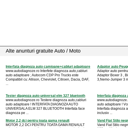
Alte anunturi gratuite Auto / Moto
Interfata diagnoza auto camioane+cabluri adaptoare
Adaptor auto Peug
www.autodiagnoze.ro Interfete diagnoza auto,cabluri
Adaptor auto pentru
auto adaptoare ; Autocom CDP Pro Trucks este
Adaptor Boxer 3 , B
Compatibil cu: Allison, Chevrolet, Citroen, Dacia, DAF,
3,Nemo-Jumper 3 m
...
Tester diagnoza auto universal elm 327 bluetooth
Interfata diagnoza
www.autodiagnoze.ro Testere diagnoza auto,cabluri
www.autodiagnoze.r
auto adaptoare ! INTERFATA DIAGNOZA AUTO
auto adaptoare ! Vcd
UNIVERSALA ELM 327 BLUETOOTH Interfata face
Interfata diagnoza 
diagnoza pe ...
inclusiv ...
Motor 2,2 dci pentru toata gama renault
Vand Fiat Stilo neg
MOTOR 2,2 DCI PENTRU TOATA GAMA RENAULT
Vand Fiat Stilo negr