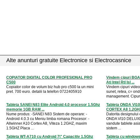
Alte anunturi gratuite Electronice si Electrocasnice
COPIATOR DIGITAL COLOR PROFESIONAL PRO
Vindem cipuri BGA
C500
Ati Intel Rtl Isl ...
Copiator color de volum biz hub pro c500 la un mini
Vindem cipuri video
pret. 700 euro. detalii la telefon 0722405910
sunet, retea, c= ond
management. Cipurile
Tableta SANEI N83 Elite Android 4.0 procesor 1.5Ghz
Tableta ONDA VI10 
memorie 1GB RAM ...
CORTEX A8 1.2GH
Nume produs: -SANEI N83 Sistem de operare: -
Datorita designului 
Android 4.0.3 cu Meniu limba romana Procesor: -
ONDA VI10 DELUXE 
Allwinner A10 Cortex A8, Viteza 1.2GHZ, maxim
vandute tablete asi
1.5GHZ Placa ...
sistem ...
Tableta WT-A710 cu Android 7\" Capacitiv 1.5Ghz
Tableta cu windows