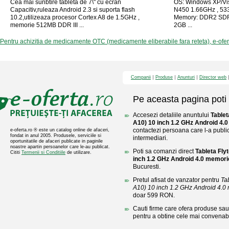
Cea mai sunbtire tableta de 7\" cu ecran
OS: Windows XP/Vis
Capacitiv,ruleaza Android 2.3 si suporta flash
N450 1.66GHz , 533
10.2,utilizeaza procesor Cortex A8 de 1.5GHz ,
Memory: DDR2 SDRAM
memorie 512MB DDR III ...
2GB ...
Pentru achizitia de medicamente OTC (medicamente eliberabile fara reteta), e-ofe
Companii
Produse
Anunturi
Director web
Pe aceasta pagina poti 
Accesezi detaliile anuntului
Tablet
A10) 10 inch 1.2 GHz Android 4
contactezi persoana care l-a public
e-oferta.ro ® este un catalog online de afaceri,
fondat in anul 2005. Produsele, serviciile si
intermediari.
oportunitatile de afaceri publicate in paginile
noastre apartin persoanelor care le-au publicat.
Poti sa comanzi direct
Tableta Fly
Cititi
Termenii si Conditiile
de utilizare.
inch 1.2 GHz Android 4.0 memor
Bucuresti.
Pretul afisat de vanzator pentru
Ta
A10) 10 inch 1.2 GHz Android 4.0 
doar 599 RON.
Cauti firme care ofera produse sau 
pentru a obtine cele mai convenabi