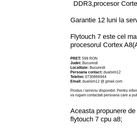
DDR3,procesor Corte
Garantie 12 luni la serv
Flytouch 7 este cel ma
procesorul Cortex A8(A
PRET:
599
RON
Judet:
Bucuresti
Localitate:
Bucuresti
Persoana contact:
dualsim12
Telefon:
0730866944
Email:
dualsim12 @ gmail.com
Produs / serviciu
disponibil
. Pentru info
va rugam contactati persoana care a pub
Aceasta propunere de a
flytouch 7 cpu a8;