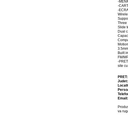
-MENI
-CART
-ECRA
Wirele
Suppor
Three
Slide 
Dual c
Capaci
Compa
Motion
3.5mm
Built 
FM/MP3
-PRET
site c
PRET
Judet
Locali
Perso
Telefo
Email
Produs
va rug