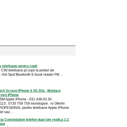
ty telefoane pentru copii
y C90 telefoane pt copii la preturi de
. Hot Spot Bluetooth E-book reader FM ...
ch Screen iPhone 4 3G 3Gs , Montare
reen iPhone
SM Apple iPhone - 031.438.03.30 ,
113 , 0735 759 759 mondogsm . ro Oferim
PROFESIONAL pentru telefoane Apple iPhone
l sau ...
ta Constelation telefon dual sim replica 1:1
alul