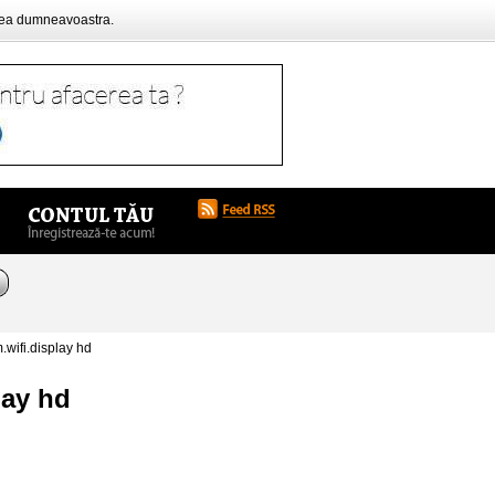
rea dumneavoastra.
wifi.display hd
lay hd