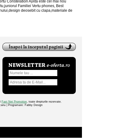
ertu Constelation Ayxta este cel mai nou
tu,juniorul Familiei Vertu phones, Best
anului,design deosebit cu clapa,materiale de
26
Fast Net Promotion
, toate drepturile rezervate.
ocanu | Programare: Fabby Design