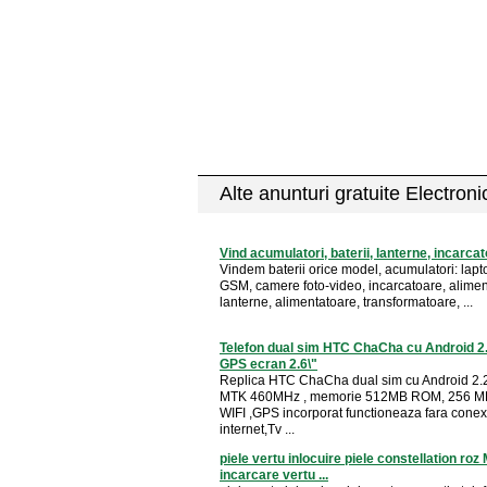
Alte anunturi gratuite Electron
Vind acumulatori, baterii, lanterne, incarca
Vindem baterii orice model, acumulatori: lap
GSM, camere foto-video, incarcatoare, alimen
lanterne, alimentatoare, transformatoare, ...
Telefon dual sim HTC ChaCha cu Android 2.
GPS ecran 2.6\"
Replica HTC ChaCha dual sim cu Android 2.
MTK 460MHz , memorie 512MB ROM, 256 M
WIFI ,GPS incorporat functioneaza fara conex
internet,Tv ...
piele vertu inlocuire piele constellation ro
incarcare vertu ...