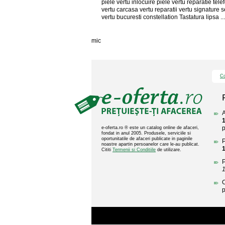
piele vertu inlocuire piele vertu reparatie tel
vertu carcasa vertu reparatii vertu signature s
vertu bucuresti constellation Tastatura lipsa ...
mic
Co
A
1
p
e-oferta.ro ® este un catalog online de afaceri,
fondat in anul 2005. Produsele, serviciile si
oportunitatile de afaceri publicate in paginile
P
noastre apartin persoanelor care le-au publicat.
1
Cititi
Termenii si Conditiile
de utilizare.
P
1
C
p