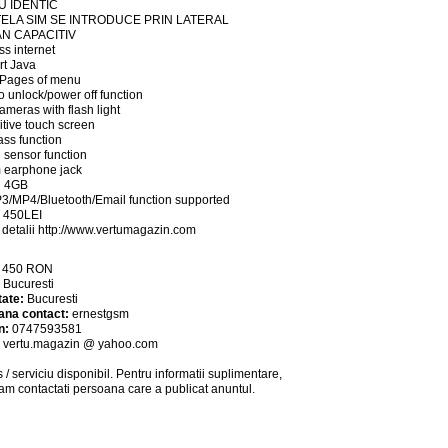
U IDENTIC
ELA SIM SE INTRODUCE PRIN LATERAL
N CAPACITIV
ss internet
t Java
 Pages of menu
to unlock/power off function
ameras with flash light
tive touch screen
ss function
 sensor function
 earphone jack
in 4GB
/MP4/Bluetooth/Email function supported
 450LEI
u detalii http://www.vertumagazin.com
:
450
RON
:
Bucuresti
tate:
Bucuresti
ana contact:
ernestgsm
n:
0747593581
:
vertu.magazin @ yahoo.com
 / serviciu
disponibil
. Pentru informatii suplimentare,
am contactati persoana care a publicat anuntul.