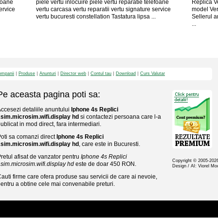
efoane
piele vertu inlocuire piele vertu reparatie telefoane
Replica V
ervice
vertu carcasa vertu reparatii vertu signature service
model Ver
vertu bucuresti constellation Tastatura lipsa ...
Sellerul 
...
mpanii
Produse
Anunturi
Director web
Contul tau
Download
Curs Valutar
Pe aceasta pagina poti sa:
ccesezi detaliile anuntului
Iphone 4s Replici
sim.microsim.wifi.display hd
si contactezi persoana care l-a
ublicat in mod direct, fara intermediari.
oti sa comanzi direct
Iphone 4s Replici
sim.microsim.wifi.display hd
, care este in Bucuresti.
retul afisat de vanzator pentru
Iphone 4s Replici
Copyright © 2005-20
sim.microsim.wifi.display hd
este de doar 450 RON.
Design / AI: Viorel M
auti firme care ofera produse sau servicii de care ai nevoie,
entru a obtine cele mai convenabile preturi.