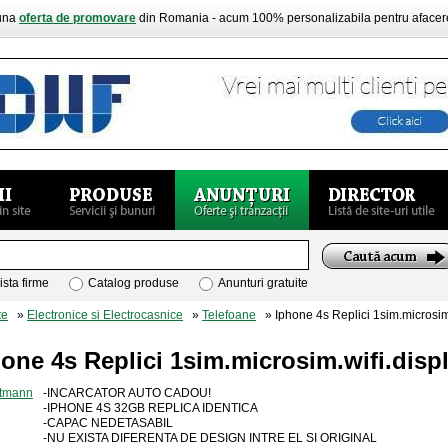
buna
oferta de promovare
din Romania - acum 100% personalizabila pentru aface
ista firme
Catalog produse
Anunturi gratuite
te
»
Electronice si Electrocasnice
»
Telefoane
» Iphone 4s Replici 1sim.microsim.
one 4s Replici 1sim.microsim.wifi.disp
-INCARCATOR AUTO CADOU!
-IPHONE 4S 32GB REPLICA IDENTICA
-CAPAC NEDETASABIL
-NU EXISTA DIFERENTA DE DESIGN INTRE EL SI ORIGINAL