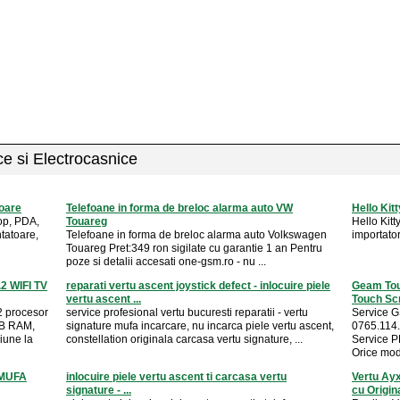
ice si Electrocasnice
toare
Telefoane in forma de breloc alarma auto VW
Hello Kit
top, PDA,
Touareg
Hello Kitt
tatoare,
Telefoane in forma de breloc alarma auto Volkswagen
importator
Touareg Pret:349 ron sigilate cu garantie 1 an Pentru
poze si detalii accesati one-gsm.ro - nu ...
2 WIFI TV
reparati vertu ascent joystick defect - inlocuire piele
Geam Tou
vertu ascent ...
Touch Sc
2 procesor
service profesional vertu bucuresti reparatii - vertu
Service G
B RAM,
signature mufa incarcare, nu incarca piele vertu ascent,
0765.114.
iune la
constellation originala carcasa vertu signature, ...
Service 
Orice mode
z MUFA
inlocuire piele vertu ascent ti carcasa vertu
Vertu Ayx
signature - ...
cu Origin