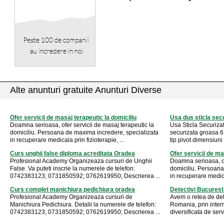
Alte anunturi gratuite Anunturi Diverse
Ofer servicii de masaj terapeutic la domiciliu
Usa dus sticla sec
Doamna serioasa, ofer servicii de masaj terapeutic la
Usa Sticla Securiza
domiciliu. Persoana de maxima incredere, specializata
securizata groasa 
in recuperare medicala prin fizioterapie, ...
tip pivot dimensiun
Curs unghii false diploma acreditata Oradea
Ofer servicii de ma
Profesional Academy Organizeaza cursuri de Unghii
Doamna serioasa, of
False. Va puteti inscrie la numerele de telefon:
domiciliu. Persoana
0742383123; 0731850592; 0762619950; Descrierea ...
in recuperare medical
Curs complet manichiura pedichiura oradea
Detectivi Bucurest
Profesional Academy Organizeaza cursuri de
Avem o retea de detec
Manichiura Pedichiura. Detalii la numerele de telefon:
Romania, prin inte
0742383123; 0731850592; 0762619950; Descrierea ...
diversificata de servi