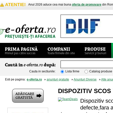
ATENTIE!
Anul 2026 aduce cea mai buna
oferta de promovare
din Rom
Cauta in sectiunile:
Lista firme
Catalog produse
Esti pe pagina:
e-oferta.ro
»
anunturi gratuite
»
Anunturi Diverse
»
Alte anu
DISPOZITIV SCOS
Dispozitiv sc
defecte,fara 