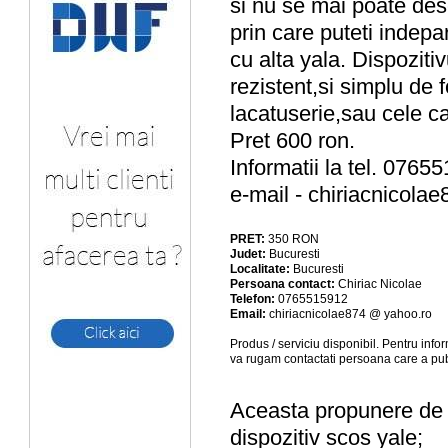
si nu se mai poate des
prin care puteti indepa
cu alta yala. Dispozitiv
rezistent,si simplu de f
lacatuserie,sau cele c
Pret 600 ron.
Informatii la tel. 0765
e-mail -
chiriacnicola
PRET:
350
RON
Judet:
Bucuresti
Localitate:
Bucuresti
Persoana contact:
Chiriac Nicolae
Telefon:
0765515912
Email:
chiriacnicolae874 @ yahoo.ro
Produs / serviciu
disponibil
. Pentru info
va rugam contactati persoana care a pub
Aceasta propunere de a
dispozitiv scos yale;