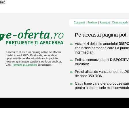
mic
Companii
Produse
Anunturi
Director web
Pe aceasta pagina poti 
Accesezi detaliile anuntului
DISPO
contactezi persoana care l-a public
intermediari.
e-oferta.ro ® este un catalog online de afaceri,
fondat in anul 2005. Produsele, serviciile si
oportunitatile de afaceri publicate in paginile
Poti sa comanzi direct
DISPOZITI
noastre apartin persoanelor care le-au publicat.
Bucuresti.
Cititi
Termenii si Conditiile
de utilizare.
Pretul afisat de vanzator pentru
DI
de doar 350 RON.
Cauti firme care ofera produse sau 
pentru a obtine cele mai convenabi