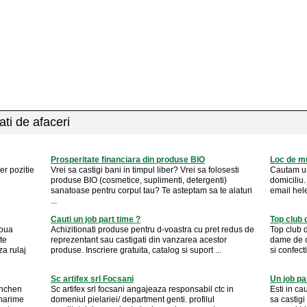
ati de afaceri
Prosperitate financiara din produse BIO
Loc de m
er pozitie
Vrei sa castigi bani in timpul liber? Vrei sa folosesti
Cautam ur
produse BIO (cosmetice, suplimenti, detergenti)
domiciliu
sanatoase pentru corpul tau? Te asteptam sa te alaturi
email
hel
...
Cauti un job part time ?
Top club 
noua
Achizitionati produse pentru d-voastra cu pret redus de
Top club 
te
reprezentant sau castigati din vanzarea acestor
dame de c
za rulaj
produse. Inscriere gratuita, catalog si suport ...
si confect
Sc artifex srl Focsani
Un job pa
unchen
Sc artifex srl focsani angajeaza responsabil ctc in
Esti in ca
 marime
domeniul pielariei/ department genti. profilul
sa castig