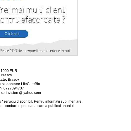
:
1000
EUR
:
Brasov
tate:
Brasov
ana contact:
LifeCareBio
n:
0727394737
:
sorinvision @ yahoo.com
 / serviciu
disponibil
. Pentru informatii suplimentare,
am contactati persoana care a publicat anuntul.