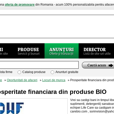
buna
oferta de promovare
din Romania - acum 100% personalizabila pentru aface
ista firme
Catalog produse
Anunturi gratuite
te
»
Oportunitati de afaceri
»
Locuri de munca
» Prosperitate financiara din pro
speritate financiara din produse BIO
Vrei sa castigi bani in timpul li
suplimenti, detergenti) sanatoas
echipei Life Care sa castigam i
carebio.com ,
sorinvision@yah