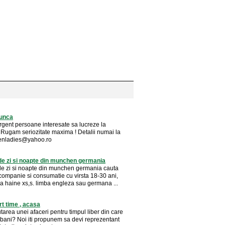
unca
gent persoane interesate sa lucreze la
. Rugam seriozitate maxima ! Detalii numai la
enladies@yahoo.ro
de zi si noapte din munchen germania
de zi si noapte din munchen germania cauta
ompanie si consumatie cu virsta 18-30 ani,
ia haine xs,s. limba engleza sau germana ...
rt time , acasa
utarea unei afaceri pentru timpul liber din care
i bani? Noi iti propunem sa devi reprezentant