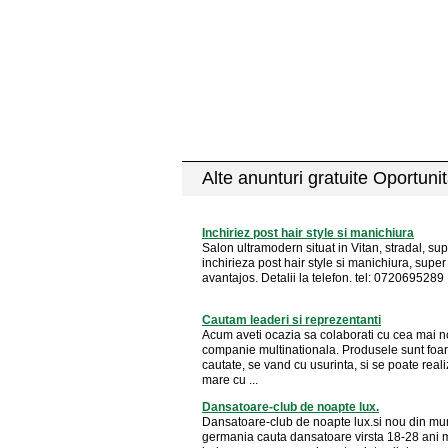
Alte anunturi gratuite Oportunit
Inchiriez post hair style si manichiura
Salon ultramodern situat in Vitan, stradal, sup
inchirieza post hair style si manichiura, super
avantajos. Detalii la telefon. tel: 0720695289
Cautam leaderi si reprezentanti
Acum aveti ocazia sa colaborati cu cea mai 
companie multinationala. Produsele sunt foar
cautate, se vand cu usurinta, si se poate reali
mare cu ...
Dansatoare-club de noapte lux.
Dansatoare-club de noapte lux.si nou din m
germania cauta dansatoare virsta 18-28 ani