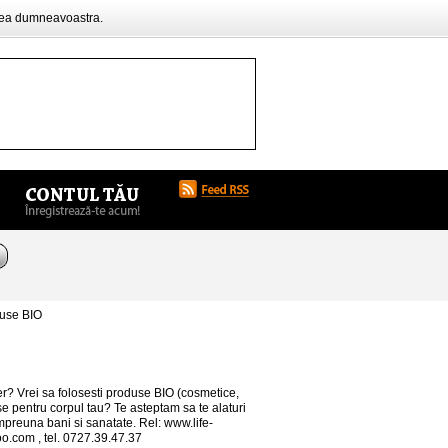
rea dumneavoastra.
duse BIO
ber? Vrei sa folosesti produse BIO (cosmetice,
e pentru corpul tau? Te asteptam sa te alaturi
mpreuna bani si sanatate. Rel: www.life-
oo.com
, tel. 0727.39.47.37