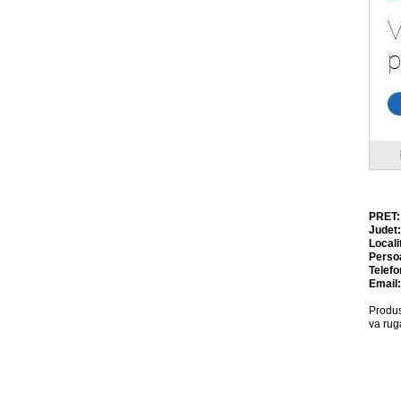
PRET
Judet
Locali
Perso
Telefo
Email
Produs
va rug