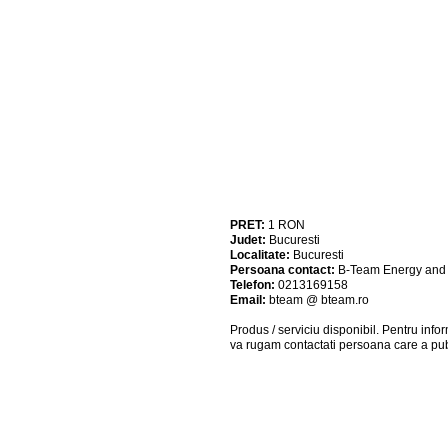
PRET:
1
RON
Judet:
Bucuresti
Localitate:
Bucuresti
Persoana contact:
B-Team Energy and
Telefon:
0213169158
Email:
bteam @ bteam.ro
Produs / serviciu
disponibil
. Pentru info
va rugam contactati persoana care a pub