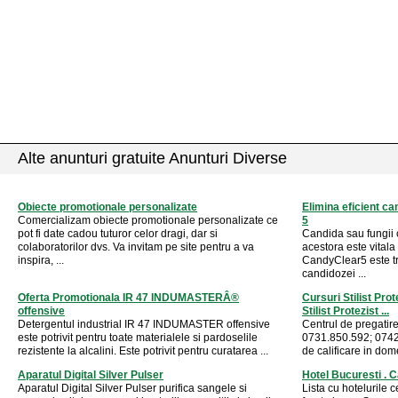
Alte anunturi gratuite Anunturi Diverse
Obiecte promotionale personalizate
Elimina eficient c
Comercializam obiecte promotionale personalizate ce
5
pot fi date cadou tuturor celor dragi, dar si
Candida sau fungii
colaboratorilor dvs. Va invitam pe site pentru a va
acestora este vital
inspira, ...
CandyClear5 este t
candidozei ...
Oferta Promotionala IR 47 INDUMASTERÂ®
Cursuri Stilist Pro
offensive
Stilist Protezist ...
Detergentul industrial IR 47 INDUMASTER offensive
Centrul de pregatir
este potrivit pentru toate materialele si pardoselile
0731.850.592; 0742.
rezistente la alcalini. Este potrivit pentru curatarea ...
de calificare in dome
Aparatul Digital Silver Pulser
Hotel Bucuresti . C
Aparatul Digital Silver Pulser purifica sangele si
Lista cu hotelurile c