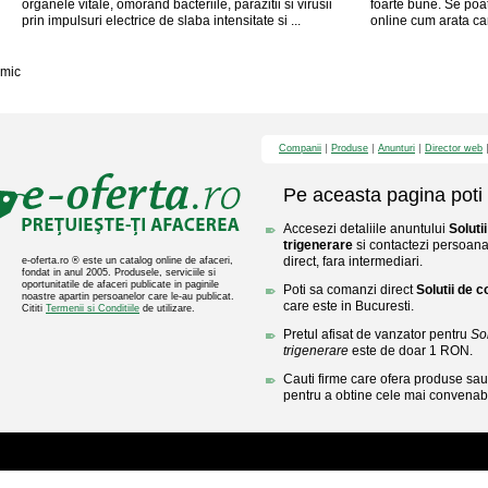
organele vitale, omorand bacteriile, parazitii si virusii
foarte bune. Se poat
prin impulsuri electrice de slaba intensitate si ...
online cum arata cam
mic
Companii
Produse
Anunturi
Director web
Pe aceasta pagina poti 
Accesezi detaliile anuntului
Soluti
trigenerare
si contactezi persoana
direct, fara intermediari.
e-oferta.ro ® este un catalog online de afaceri,
fondat in anul 2005. Produsele, serviciile si
oportunitatile de afaceri publicate in paginile
Poti sa comanzi direct
Solutii de 
noastre apartin persoanelor care le-au publicat.
care este in Bucuresti.
Cititi
Termenii si Conditiile
de utilizare.
Pretul afisat de vanzator pentru
So
trigenerare
este de doar 1 RON.
Cauti firme care ofera produse sau 
pentru a obtine cele mai convenabi