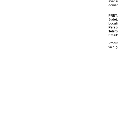
avansa
domeni
PRET
Judet
Locali
Perso
Telefo
Email
Produs
va rug