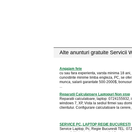
Alte anunturi gratuite Servicii 
Angajam fete
cu sau fara experienta, varsta minima 18 ani,
cunostinte minime limba engleza, PC, se ofer
munca, salarii garantate 500-2000$, bonusuri
...
Reparatii Calculatoare Laptopuri Non stop
Reparatii calculatoare, laptop: 0724155932, i
windows 7, XP, Vista la sediul firmei sau domic
clientului. Configurare calculatoare la cerere, .
SERVICE PC, LAPTOP REGIE BUCURESTI
Service Laptop, Pc, Regie Bucuresti TEL: 0