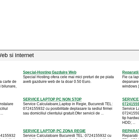
Web si Internet
Special-Hosting Gazduire Web
Reparatii
Special Hosting ofera cele mai mici preturi de pe piata
Fie ca lap
a carte de
aveti gazduire web de la doar 0.50 Euro.
depanare 
 bilunare,
windows ) 
SERVICE LAPTOP PC NON STOP
SERVICE
nstalare
Service Calculatoare,Laptop in Regie, Bucuresti TEL:
0724155
iliul
0724155932 cu posibilitate deplasare la sediul firmei
Service La
..
sau domiciliul clientului gratuit.Ofer servicii de ...
072415593
tip hardwa
HDD; ...
SERVICE LAPTOP, PC ZONA REGIE
REPARATI
724155932
Service Calculatoare Bucuresti TEL: 0724155932 cu
Reparatii