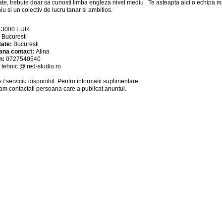
te, trebuie doar sa cunosti limba engleza nivel mediu . Te asteapta aici o echipa 
u si un colectiv de lucru tanar si ambitios.
:
3000
EUR
:
Bucuresti
tate:
Bucuresti
ana contact:
Alina
n:
0727540540
:
tehnic @ red-studio.ro
 / serviciu
disponibil
. Pentru informatii suplimentare,
am contactati persoana care a publicat anuntul.