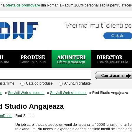
buna
oferta de promovare
din Romania - acum 100% personalizabila pentru aface
ista firme
Catalog produse
Anunturi gratuite
te
»
Servicii Web si Internet
»
Servicii Web si Internet
» Red Studio Angajeaza
d Studio Angajeaza
Red-Studio
Un job care iti poate aduce un venit de la pana la 4000$ lunar, un orar fle
relaxandu-te. Nu necesita experienta doar cunostinte medii de limba engl