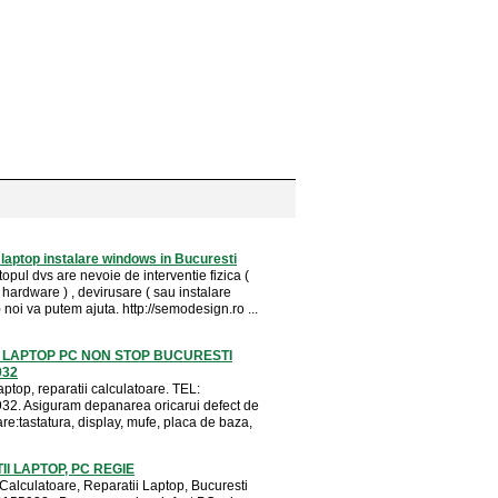
 laptop instalare windows in Bucuresti
topul dvs are nevoie de interventie fizica (
hardware ) , devirusare ( sau instalare
noi va putem ajuta. http://semodesign.ro ...
 LAPTOP PC NON STOP BUCURESTI
932
ptop, reparatii calculatoare. TEL:
2. Asiguram depanarea oricarui defect de
re:tastatura, display, mufe, placa de baza,
I LAPTOP, PC REGIE
 Calculatoare, Reparatii Laptop, Bucuresti