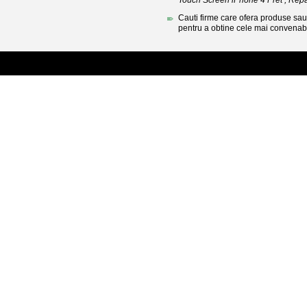
Touch Screen iPhone 4 Pret , Repa
Cauti firme care ofera produse sau 
pentru a obtine cele mai convenabi