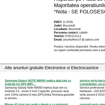
Majoritatea operatiunil
*Nota - SE FOLOSE
PRET:
11
RON
Judet:
Bucuresti
Localitate:
Bucuresti
Persoana contact:
catalin
Telefon:
0765114113
Email:
anuntulfree14 @ yahoo.com
Produs / serviciu
disponibil
. Pentru info
va rugam contactati persoana care a pub
Alte anunturi gratuite Electronice si Electrocasnice
Samsung Galaxy NOTE N8000 replica dual sim cu
service vertu bucur
Android 4.0 GPS WIFI ...
constellation, ascen
Samsung Galaxy Note N8000 replica dual sim cu
Service profesional 
Android 4.0 , ecran 5 inch Capacitiv ,procesor dual
hardware - ASCENT
core 1GHz,camera 8 mpx,GPS,limba Romana,garantie
vertu ascent ti 2010 
la service ...
carcasa ...
IPhone 4S dual sim replica identica cu originalul
reparatii vertu si