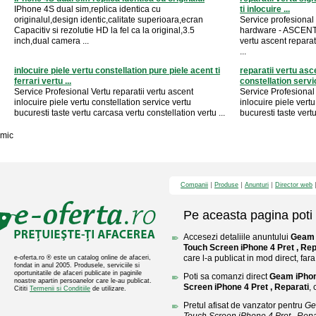
IPhone 4S dual sim,replica identica cu
ti inlocuire ...
originalul,design identic,calitate superioara,ecran
Service profesional 
Capacitiv si rezolutie HD la fel ca la original,3.5
hardware - ASCENT
inch,dual camera ...
vertu ascent reparat
...
inlocuire piele vertu constellation pure piele acent ti
reparatii vertu asce
ferrari vertu ...
constellation servic
Service Profesional Vertu reparatii vertu ascent
Service Profesional 
inlocuire piele vertu constellation service vertu
inlocuire piele vertu
bucuresti taste vertu carcasa vertu constellation vertu ...
bucuresti taste vertu
mic
Companii
Produse
Anunturi
Director web
Pe aceasta pagina poti 
Accesezi detaliile anuntului
Geam 
Touch Screen iPhone 4 Pret , Rep
care l-a publicat in mod direct, fara
e-oferta.ro ® este un catalog online de afaceri,
fondat in anul 2005. Produsele, serviciile si
oportunitatile de afaceri publicate in paginile
Poti sa comanzi direct
Geam iPhon
noastre apartin persoanelor care le-au publicat.
Screen iPhone 4 Pret , Reparati
,
Cititi
Termenii si Conditiile
de utilizare.
Pretul afisat de vanzator pentru
Ge