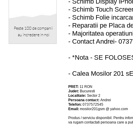
- Schimb Display iPh
- Schimb Touch Scree
- Schimb Folie incarca
- Reparatii pe Placa d
- Majoritatea operatiuni
- Contact Andrei- 073
- *Nota - SE FOLOS
- Calea Mosilor 201 
PRET:
11
RON
Judet:
Bucuresti
Localitate:
Sector 2
Persoana contact:
Andrei
Telefon:
0737572545
Email:
mosilor201gsm @ yahoo.com
Produs / serviciu
disponibil
. Pentru info
va rugam contactati persoana care a pub