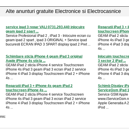
Alte anunturi gratuite Electronice si Electrocasnice
service ipad 3 repar VALI 0731.293.440 inlocuire
Reparatii iPad 3 +
geam ipad 2 spart ...
touchscreen iPhone
Service Profesional iPad 2 , iPad 3 - Inlocuire ecran cu
GEAM iPad 2 sticla
geam ipad 2 spart , ipad 3 ORIGINAL + Service ipad
iPhone 4s iPad 3 g
bucuresti ECRAN IPAD 3 SPART display ipad 2 Pret ...
iPhone 4 iPad 3 di
4s ...
Schimbare sticla iPhone 4 geam iPad 3 original
Inlocuim touchscre
Apple iPhone 4s sticla ...
3 sector 2 iPad ...
GEAM iPad 2 sticla iPhone 4 service Touchscreen
GEAM iPad 2 sticla
iPhone 4s iPad 3 geam iPad 3 ecran iPad 2 service
iPhone 4s iPad 3 g
iPhone 4 iPad 3 display Touchscreen iPad 2 + iPhone
iPhone 4 iPad 3 di
4s ...
4s ...
Reparatii iPad 3 + iPhone 4s geam iPad 2
Schimb Display iPa
touchscreen iPhone 4s ...
ServiceGsm iPad 
GEAM iPad 2 sticla iPhone 4 service Touchscreen
Service GSM Apple 
iPhone 4s iPad 3 geam iPad 3 ecran iPad 2 service
www.iServiceGsm.ro 
iPhone 4 iPad 3 display Touchscreen iPad 2 + iPhone
Apple Generatia A 2
4s ...
iPod ...
mic