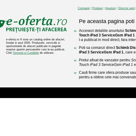
Companii
Produse
Anunturi
Director web
Pe aceasta pagina poti 
Accesezi detaliile anuntului
Schim
Touch iPad 3 ServiceGsm iPad 1
l-a publicat in mod direct, fara inte
e-oferta.ro ® este un catalog online de afaceri,
fondat in anul 2005. Produsele, serviciile si
oportunitatile de afaceri publicate in paginile
Poti sa comanzi direct
Schimb Dis
noastre apartin persoanelor care le-au publicat.
iPad 3 ServiceGsm iPad 1
, care e
Cititi
Termenii si Conditiile
de utilizare.
Pretul afisat de vanzator pentru
Sc
Touch iPad 3 ServiceGsm iPad 1
e
Cauti firme care ofera produse sau 
pentru a obtine cele mai convenabi