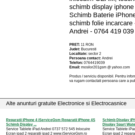
schimb display iphone 
Schimb Baterie iPhone 
schimb folie incarcare
Andrei - 0764 419 039
PRET:
11
RON
Judet:
Bucuresti
Localitate:
sector 2
Persoana contact:
Andrei
Telefon:
0764419039
Email:
mosilor201gsm @ yahoo.com
Produs / serviciu
disponibil
. Pentru info
va rugam contactati persoana care a pub
Alte anunturi gratuite Electronice si Electrocasnice
Reparatii iPhone 4 iServiceGsm Reparatii iPhone 4S
Schimb Display iP
Schimb Display ...
Display Spart Water
Service Tablete iPad Andrei 0737 572 545 Inlocuire
Service Tablete iPa
Ecran ipad 2 reparatii ipad 2 www.iServiceGsm.ro
Ecran ipad 2 repara