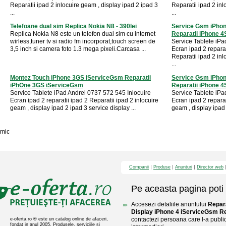
Reparatii ipad 2 inlocuire geam , display ipad 2 ipad 3
Reparatii ipad 2 inl
...
...
Telefoane dual sim Replica Nokia N8 - 390lei
Service Gsm iPhon
Replica Nokia N8 este un telefon dual sim cu internet
Reparatii iPhone 4S 
wirless,tuner tv si radio fm incorporat,touch screen de
Service Tablete iPa
3,5 inch si camera foto 1.3 mega pixeli.Carcasa ...
Ecran ipad 2 repara
Reparatii ipad 2 inl
...
Montez Touch iPhone 3GS iServiceGsm Reparatii
Service Gsm iPhon
iPhOne 3GS iServiceGsm
Reparatii iPhone 4S 
Service Tablete iPad Andrei 0737 572 545 Inlocuire
Service Tablete iPa
Ecran ipad 2 reparatii ipad 2 Reparatii ipad 2 inlocuire
Ecran ipad 2 reparat
geam , display ipad 2 ipad 3 service display ...
geam , display ipad 
mic
Companii
Produse
Anunturi
Director web
Pe aceasta pagina poti 
Accesezi detaliile anuntului
Repar
Display iPhone 4 iServiceGsm Re
contactezi persoana care l-a public
e-oferta.ro ® este un catalog online de afaceri,
fondat in anul 2005. Produsele, serviciile si