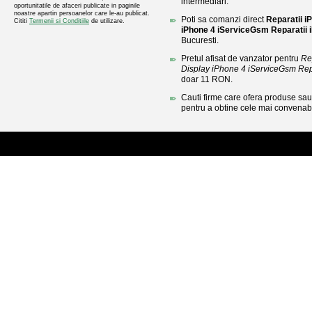
intermediari.
oportunitatile de afaceri publicate in paginile
noastre apartin persoanelor care le-au publicat.
Poti sa comanzi direct
Reparatii 
Cititi
Termenii si Conditiile
de utilizare.
iPhone 4 iServiceGsm Reparatii 
Bucuresti.
Pretul afisat de vanzator pentru
Re
Display iPhone 4 iServiceGsm Rep
doar 11 RON.
Cauti firme care ofera produse sau 
pentru a obtine cele mai convenabi