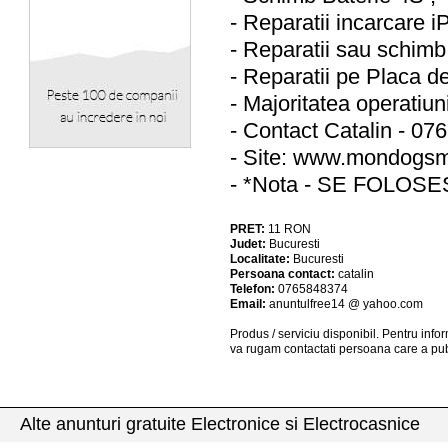
- Reparatii incarcare 
- Reparatii sau schi
- Reparatii pe Placa d
- Majoritatea operatiuni
- Contact Catalin - 07
- Site: www.mondogsm
- *Nota - SE FOLOS
PRET:
11
RON
Judet:
Bucuresti
Localitate:
Bucuresti
Persoana contact:
catalin
Telefon:
0765848374
Email:
anuntulfree14 @ yahoo.com
Produs / serviciu
disponibil
. Pentru info
va rugam contactati persoana care a pub
Alte anunturi gratuite Electronice si Electrocasnice