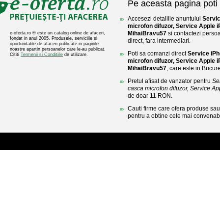
Pe aceasta pagina poti 
Accesezi detaliile anuntului
Servi
microfon difuzor, Service Apple 
MihaiBravu57
si contactezi persoa
e-oferta.ro ® este un catalog online de afaceri,
fondat in anul 2005. Produsele, serviciile si
direct, fara intermediari.
oportunitatile de afaceri publicate in paginile
noastre apartin persoanelor care le-au publicat.
Poti sa comanzi direct
Service iP
Cititi
Termenii si Conditiile
de utilizare.
microfon difuzor, Service Apple 
MihaiBravu57
, care este in Bucure
Pretul afisat de vanzator pentru
Se
casca microfon difuzor, Service Ap
de doar 11 RON.
Cauti firme care ofera produse sau 
pentru a obtine cele mai convenabi