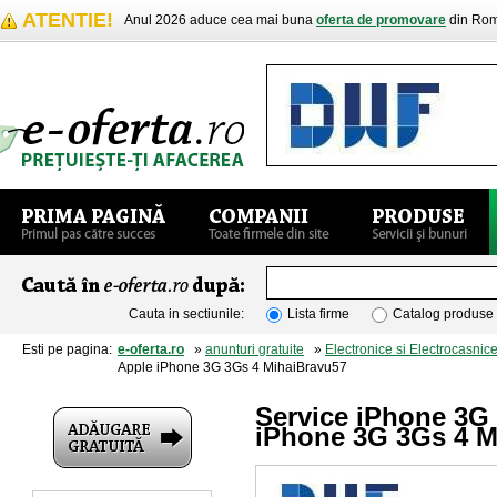
ATENTIE!
Anul 2026 aduce cea mai buna
oferta de promovare
din Rom
Cauta in sectiunile:
Lista firme
Catalog produse
Esti pe pagina:
e-oferta.ro
»
anunturi gratuite
»
Electronice si Electrocasnic
Apple iPhone 3G 3Gs 4 MihaiBravu57
Service iPhone 3G 
iPhone 3G 3Gs 4 M