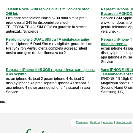
Telefon Nokia 6700 replica dual sim lichidare stoc
Reparatii iPhone 3
249 lei.
Bucuresti MONDO
Lichidare stoc telefon Nokia 6700 dual sim la pret
Service GSM Apple 
promotional 249 lei disponibil pe siteul
www.mondogsm.ro 
TELEFOANEDUALSIM.COM cu garantie la service
pentru telefoane A
autorizat...Nu pierde ...
versiune. - ...
Replici Iphone 5 DUAL SIM cu TV sigilate,garantie
Reparatii iPhone 4
Replici Iphone 5 Dual Sim cu tv sigilate+garantie 1 an
touch screen ...
Pret:349 ron Pentru oferta completa accesati siteul
ecran iphone 4s ip
nostru one-gsm.ro -functioneaza cu 2 ...
display iphone 4s p
apa iphone 4 nu se 
Service ...
Reparatii iPhone 4 4S 3GS reparatii incarcare iphone
Vand IPHONE 4S 16
4 4s schimb ...
Telefoanedevanza
ecran iphone 4s ipad 2 geam iphone 4 4s ipad 3
IPHONE 4S 16gb Co
display iphone 4s pret Reparatii iphone 4s scapat in
Magazinul nostru Of
apa iphone 4 nu se aprinde iphone 4s scapat in apa
Second Hand Origin
Service ...
Samsung, LG, ...
mic
Companii
Produse
Anunturi
Director web