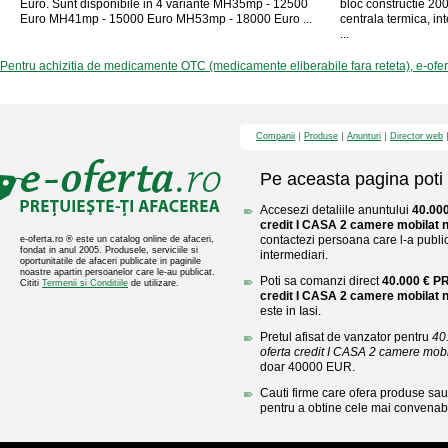
Euro. Sunt disponibile in 4 variante MH35mp - 12500
bloc constructie 200
Euro MH41mp - 15000 Euro MH53mp - 18000 Euro ...
centrala termica, int
...
Pentru achizitia de medicamente OTC (medicamente eliberabile fara reteta), e-ofe
Companii
Produse
Anunturi
Director web
Pe aceasta pagina poti 
Accesezi detaliile anuntului
40.00
credit I CASA 2 camere mobilat 
contactezi persoana care l-a public
e-oferta.ro ® este un catalog online de afaceri,
fondat in anul 2005. Produsele, serviciile si
intermediari.
oportunitatile de afaceri publicate in paginile
noastre apartin persoanelor care le-au publicat.
Poti sa comanzi direct
40.000 € P
Cititi
Termenii si Conditiile
de utilizare.
credit I CASA 2 camere mobilat 
este in Iasi.
Pretul afisat de vanzator pentru
40
oferta credit I CASA 2 camere mobil
doar 40000 EUR.
Cauti firme care ofera produse sau 
pentru a obtine cele mai convenabi