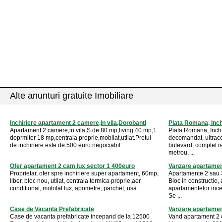
Alte anunturi gratuite Imobiliare
Inchiriere apartament 2 camere,in vila,Dorobanti
Piata Romana, Inc
Apartament 2 camere,in vila,S de 80 mp,living 40 mp,1
Piata Romana, Inch
doprmitor 18 mp,centrala proprie,mobilat,utilat.Pretul
decomandat, ultrace
de inchiriere este de 500 euro negociabil
bulevard, complet re
metrou, ...
Ofer apartament 2 cam lux sector 1 400euro
Vanzare apartamen
Proprietar, ofer spre inchiriere super apartament, 60mp,
Apartamente 2 sau 3
liber, bloc nou, utilat, centrala termica proprie,aer
Bloc in constructie,
conditionat, mobilat lux, apometre, parchet, usa ...
apartamentelor inc
Se ...
Case de Vacanta Prefabricate
Vanzare apartame
Case de vacanta prefabricate incepand de la 12500
Vand apartament 2 c