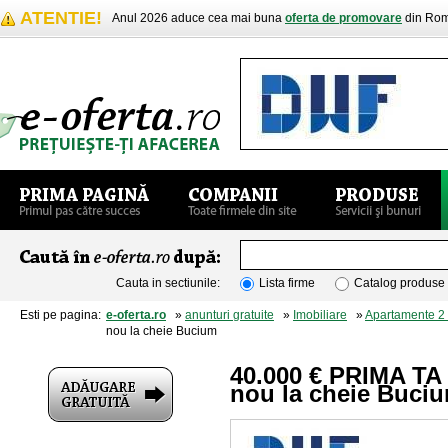
ATENTIE!
Anul 2026 aduce cea mai buna
oferta de promovare
din Rom
Cauta in sectiunile:
Lista firme
Catalog produse
Esti pe pagina:
e-oferta.ro
»
anunturi gratuite
»
Imobiliare
»
Apartamente 2
nou la cheie Bucium
40.000 € PRIMA TA 
nou la cheie Buci