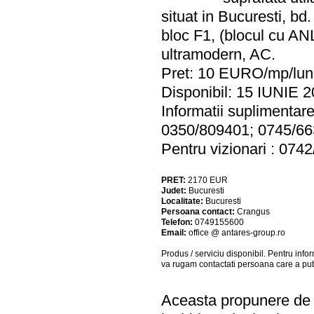
situat in Bucuresti, bd. 
bloc F1, (blocul cu ANL
ultramodern, AC.
Pret: 10 EURO/mp/luna
Disponibil: 15 IUNIE 2
Informatii suplimenta
0350/809401; 0745/6
Pentru vizionari : 074
PRET:
2170
EUR
Judet:
Bucuresti
Localitate:
Bucuresti
Persoana contact:
Crangus
Telefon:
0749155600
Email:
office @ antares-group.ro
Produs / serviciu
disponibil
. Pentru info
va rugam contactati persoana care a pub
Aceasta propunere de a