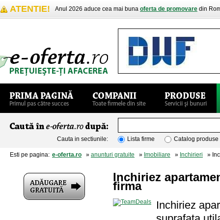
ATENTIE!
Anul 2026 aduce cea mai buna
oferta de promovare
din Rom
Cauta in sectiunile:
Lista firme
Catalog produse
Esti pe pagina:
e-oferta.ro
»
anunturi gratuite
»
Imobiliare
»
Inchirieri
» Inc
Inchiriez apartam
firma
Inchiriez apa
suprafata uti