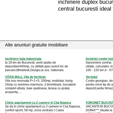
inchiriere duplex bucure
central bucuresti ideal
Alte anunturi gratuite Imobiliare
inchiriere hala industriala
Inchirieri regim hot
la 18 km de Bucuresti, aveti spatiu de
Garsoniere central, u
depozitare400mp, cu utilitati,apa curent loc de
utilate, calculator, in
parcare,Mihailesti,Giurgiu,la sos. nationala
100 - 120 lei/ zi 
VITAN MALL Vila de Inchiriat
Vergului
Vila nou renovata P+1+S, 200mp, mobilata, living
Costin georgian, dep
24mp cu semineu marmura, 3 dormitoare, bucatarie
pentru orice tip de a
complet utilata, baie spatioasa, terasa cu gratar,
depozit,sediu firma)
acoperita, ...
Chirie apartament cu 2 camere in Cluj Napoca
VORONET BUCOVIN
Se da in chirie apartament cu 2 camere in Cluj Napoca,
VACANTA IN BUCOV
confort sporit, 58 mp, zona centrala ( Calea
DOINA*** situata la