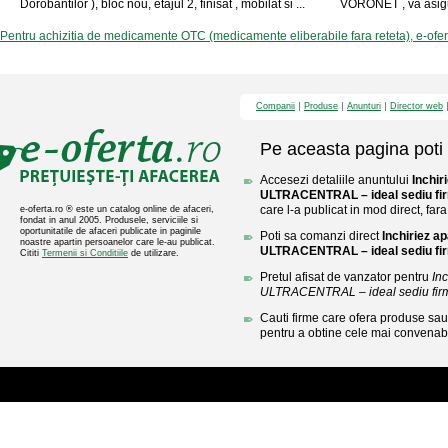
Dorobantilor ), bloc nou, etajul 2, finisat , mobilat si ...
VORONET , va asigura
Pentru achizitia de medicamente OTC (medicamente eliberabile fara reteta), e-ofe
Companii
Produse
Anunturi
Director web
Pe aceasta pagina poti 
Accesezi detaliile anuntului
Inchir
ULTRACENTRAL – ideal sediu fi
care l-a publicat in mod direct, fara
e-oferta.ro ® este un catalog online de afaceri,
fondat in anul 2005. Produsele, serviciile si
oportunitatile de afaceri publicate in paginile
Poti sa comanzi direct
Inchiriez a
noastre apartin persoanelor care le-au publicat.
ULTRACENTRAL – ideal sediu fi
Cititi
Termenii si Conditiile
de utilizare.
Pretul afisat de vanzator pentru
In
ULTRACENTRAL – ideal sediu fir
Cauti firme care ofera produse sau 
pentru a obtine cele mai convenabi