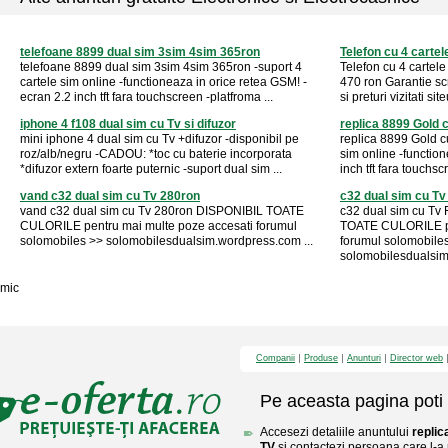
telefoane 8899 dual sim 3sim 4sim 365ron
Telefon cu 4 cartel
telefoane 8899 dual sim 3sim 4sim 365ron -suport 4
Telefon cu 4 cartele
cartele sim online -functioneaza in orice retea GSM! -
470 ron Garantie scr
ecran 2.2 inch tft fara touchscreen -platfroma ...
si preturi vizitati site
iphone 4 f108 dual sim cu Tv si difuzor
replica 8899 Gold c
mini iphone 4 dual sim cu Tv +difuzor -disponibil pe
replica 8899 Gold cu
roz/alb/negru -CADOU: *toc cu baterie incorporata
sim online -functio
*difuzor extern foarte puternic -suport dual sim ...
inch tft fara touchsc
vand c32 dual sim cu Tv 280ron
c32 dual sim cu Tv
vand c32 dual sim cu Tv 280ron DISPONIBIL TOATE
c32 dual sim cu Tv
CULORILE pentru mai multe poze accesati forumul
TOATE CULORILE pe
solomobiles >> solomobilesdualsim.wordpress.com ...
forumul solomobile
solomobilesdualsim
mic
Companii
Produse
Anunturi
Director web
Pe aceasta pagina poti 
Accesezi detaliile anuntului
replic
TV
si contactezi persoana care l-a 