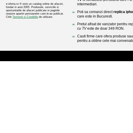
intermediari.
e-oferta.ro ® este un catalog online de afaceri,
fondat in anul 2005. Produsele, serviciile si
oportunitatile de afaceri publicate in paginile
Poti sa comanzi direct
replica iph
noastre apartin persoanelor care le-au publicat.
care este in Bucuresti.
Cititi
Termenii si Conditiile
de utilizare.
Pretul afisat de vanzator pentru
re
cu TV
este de doar 349 RON.
Cauti firme care ofera produse sau 
pentru a obtine cele mai convenabi