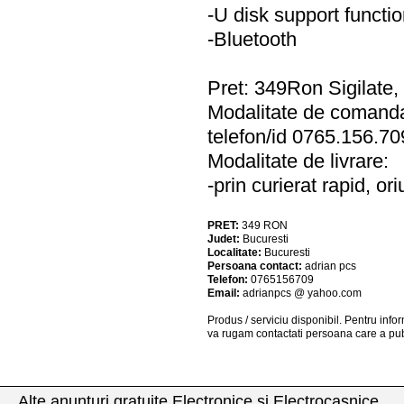
-U disk support functi
-Bluetooth
Pret: 349Ron Sigilate, i
Modalitate de comand
telefon/id 0765.156.7
Modalitate de livrare:
-prin curierat rapid, o
PRET:
349
RON
Judet:
Bucuresti
Localitate:
Bucuresti
Persoana contact:
adrian pcs
Telefon:
0765156709
Email:
adrianpcs @ yahoo.com
Produs / serviciu
disponibil
. Pentru info
va rugam contactati persoana care a pub
Alte anunturi gratuite Electronice si Electrocasnice