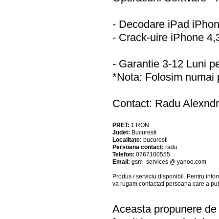
- Decodare iPad iPhon
- Crack-uire iPhone 4,
- Garantie 3-12 Luni pe
*Nota: Folosim numai p
Contact: Radu Alexndr
PRET:
1
RON
Judet:
Bucuresti
Localitate:
bucuresti
Persoana contact:
radu
Telefon:
0767100555
Email:
gsm_services @ yahoo.com
Produs / serviciu
disponibil
. Pentru info
va rugam contactati persoana care a pub
Aceasta propunere de a