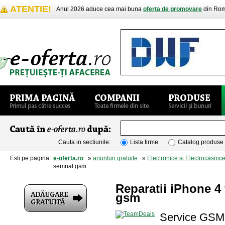
ATENTIE!
Anul 2026 aduce cea mai buna
oferta de promovare
din Rom
Cauta in sectiunile:
Lista firme
Catalog produse
Esti pe pagina:
e-oferta.ro
»
anunturi gratuite
»
Electronice si Electrocasnic
semnal gsm
Reparatii iPhone 4 
gsm
Service GSM 