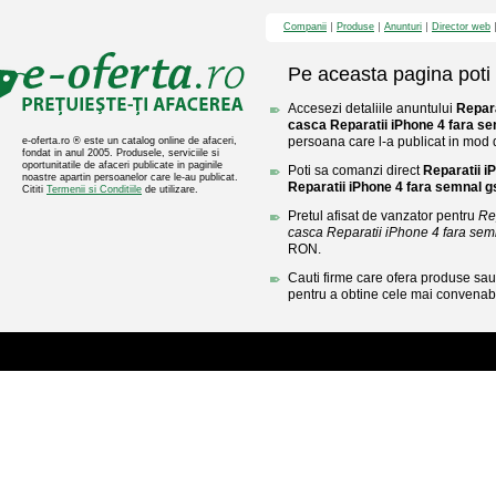
Companii
Produse
Anunturi
Director web
Pe aceasta pagina poti 
Accesezi detaliile anuntului
Repara
casca Reparatii iPhone 4 fara s
persoana care l-a publicat in mod di
e-oferta.ro ® este un catalog online de afaceri,
fondat in anul 2005. Produsele, serviciile si
oportunitatile de afaceri publicate in paginile
Poti sa comanzi direct
Reparatii i
noastre apartin persoanelor care le-au publicat.
Reparatii iPhone 4 fara semnal 
Cititi
Termenii si Conditiile
de utilizare.
Pretul afisat de vanzator pentru
Rep
casca Reparatii iPhone 4 fara se
RON.
Cauti firme care ofera produse sau 
pentru a obtine cele mai convenabi