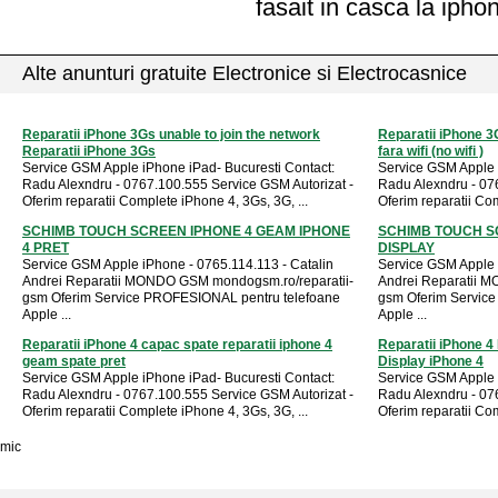
fasait in casca la iphon
Alte anunturi gratuite Electronice si Electrocasnice
Reparatii iPhone 3Gs unable to join the network
Reparatii iPhone 3
Reparatii iPhone 3Gs
fara wifi (no wifi )
Service GSM Apple iPhone iPad- Bucuresti Contact:
Service GSM Apple 
Radu Alexndru - 0767.100.555 Service GSM Autorizat -
Radu Alexndru - 07
Oferim reparatii Complete iPhone 4, 3Gs, 3G, ...
Oferim reparatii Com
SCHIMB TOUCH SCREEN IPHONE 4 GEAM IPHONE
SCHIMB TOUCH S
4 PRET
DISPLAY
Service GSM Apple iPhone - 0765.114.113 - Catalin
Service GSM Apple 
Andrei Reparatii MONDO GSM mondogsm.ro/reparatii-
Andrei Reparatii 
gsm Oferim Service PROFESIONAL pentru telefoane
gsm Oferim Servic
Apple ...
Apple ...
Reparatii iPhone 4 capac spate reparatii iphone 4
Reparatii iPhone 4 
geam spate pret
Display iPhone 4
Service GSM Apple iPhone iPad- Bucuresti Contact:
Service GSM Apple 
Radu Alexndru - 0767.100.555 Service GSM Autorizat -
Radu Alexndru - 07
Oferim reparatii Complete iPhone 4, 3Gs, 3G, ...
Oferim reparatii Com
mic