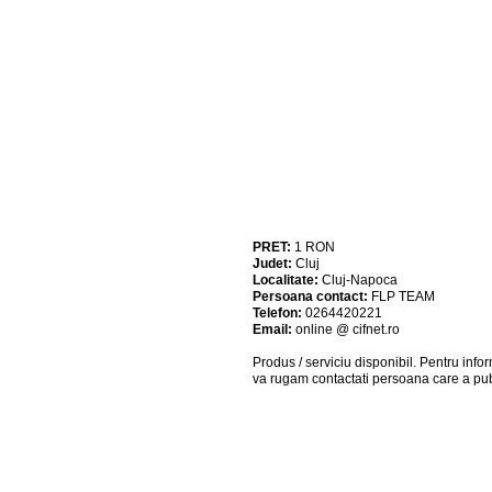
PRET:
1
RON
Judet:
Cluj
Localitate:
Cluj-Napoca
Persoana contact:
FLP TEAM
Telefon:
0264420221
Email:
online @ cifnet.ro
Produs / serviciu
disponibil
. Pentru info
va rugam contactati persoana care a pub