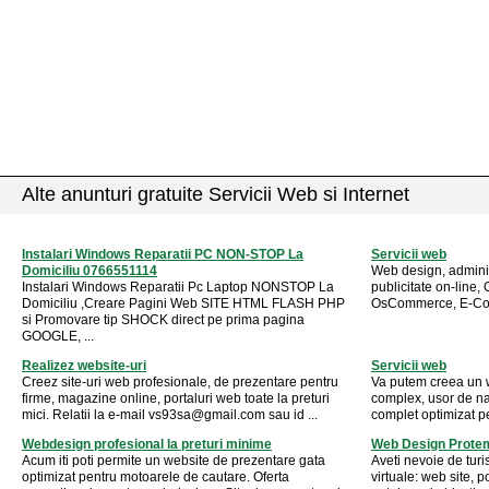
Alte anunturi gratuite Servicii Web si Internet
Instalari Windows Reparatii PC NON-STOP La
Servicii web
Domiciliu 0766551114
Web design, administ
Instalari Windows Reparatii Pc Laptop NONSTOP La
publicitate on-lin
Domiciliu ,Creare Pagini Web SITE HTML FLASH PHP
OsCommerce, E-C
si Promovare tip SHOCK direct pe prima pagina
GOOGLE, ...
Realizez website-uri
Servicii web
Creez site-uri web profesionale, de prezentare pentru
Va putem creea un 
firme, magazine online, portaluri web toate la preturi
complex, usor de nav
mici. Relatii la e-mail
vs93sa@gmail.com
sau id ...
complet optimizat p
Webdesign profesional la preturi minime
Web Design Prote
Acum iti poti permite un website de prezentare gata
Aveti nevoie de turi
optimizat pentru motoarele de cautare. Oferta
virtuale: web site, p