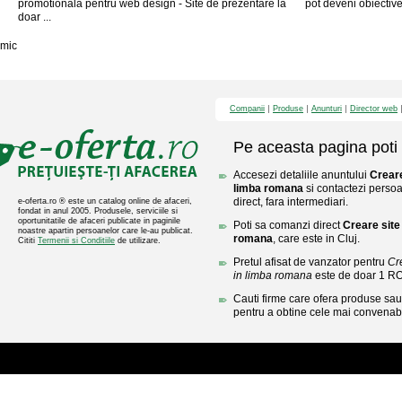
promotionala pentru web design - Site de prezentare la
pot deveni obiective t
doar ...
mic
Companii
Produse
Anunturi
Director web
Pe aceasta pagina poti 
Accesezi detaliile anuntului
Creare
limba romana
si contactezi persoa
direct, fara intermediari.
e-oferta.ro ® este un catalog online de afaceri,
fondat in anul 2005. Produsele, serviciile si
oportunitatile de afaceri publicate in paginile
Poti sa comanzi direct
Creare site 
noastre apartin persoanelor care le-au publicat.
romana
, care este in Cluj.
Cititi
Termenii si Conditiile
de utilizare.
Pretul afisat de vanzator pentru
Cre
in limba romana
este de doar 1 R
Cauti firme care ofera produse sau 
pentru a obtine cele mai convenabi