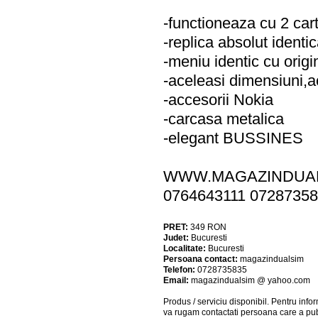
-functioneaza cu 2 car
-replica absolut identi
-meniu identic cu origi
-aceleasi dimensiuni,ac
-accesorii Nokia
-carcasa metalica
-elegant BUSSINES
WWW.MAGAZINDUAL
0764643111 0728735
PRET:
349
RON
Judet:
Bucuresti
Localitate:
Bucuresti
Persoana contact:
magazindualsim
Telefon:
0728735835
Email:
magazindualsim @ yahoo.com
Produs / serviciu
disponibil
. Pentru info
va rugam contactati persoana care a pub