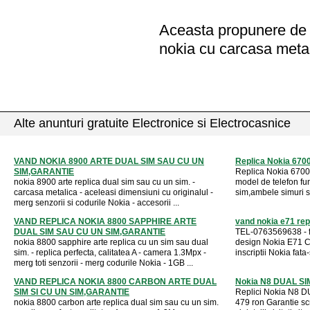
Aceasta propunere de a
nokia cu carcasa meta
Alte anunturi gratuite Electronice si Electrocasnice
VAND NOKIA 8900 ARTE DUAL SIM SAU CU UN
Replica Nokia 6700 
SIM,GARANTIE
Replica Nokia 6700 
nokia 8900 arte replica dual sim sau cu un sim. -
model de telefon fu
carcasa metalica - aceleasi dimensiuni cu originalul -
sim,ambele simuri sun
merg senzorii si codurile Nokia - accesorii ...
VAND REPLICA NOKIA 8800 SAPPHIRE ARTE
vand nokia e71 repl
DUAL SIM SAU CU UN SIM,GARANTIE
TEL-0763569638 - f
nokia 8800 sapphire arte replica cu un sim sau dual
design Nokia E71 C
sim. - replica perfecta, calitatea A - camera 1.3Mpx -
inscriptii Nokia fata-
merg toti senzorii - merg codurile Nokia - 1GB ...
VAND REPLICA NOKIA 8800 CARBON ARTE DUAL
Nokia N8 DUAL SIM 
SIM SI CU UN SIM,GARANTIE
Replici Nokia N8 DU
nokia 8800 carbon arte replica dual sim sau cu un sim.
479 ron Garantie sc