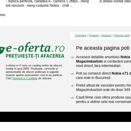
- replica perfecta, calitatea A - camera 1.3Mpx - merg
si detalii vizitati site
toti senzorii - merg codurile Nokia - 1GB ...
mic
Companii
Produse
Anunturi
Director web
Pe aceasta pagina poti 
Accesezi detaliile anuntului
Nokia 
Magazindualsim
si contactezi pers
mod direct, fara intermediari.
e-oferta.ro ® este un catalog online de afaceri,
fondat in anul 2005. Produsele, serviciile si
oportunitatile de afaceri publicate in paginile
Poti sa comanzi direct
Nokia e71 d
noastre apartin persoanelor care le-au publicat.
care este in Bucuresti.
Cititi
Termenii si Conditiile
de utilizare.
Pretul afisat de vanzator pentru
No
Magazindualsim
este de doar 349
Cauti firme care ofera produse sau 
pentru a obtine cele mai convenabi