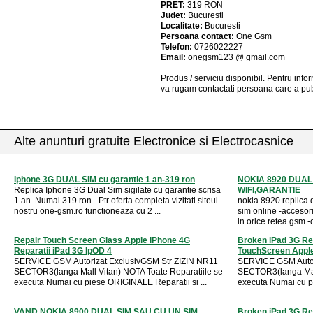
PRET:
319
RON
Judet:
Bucuresti
Localitate:
Bucuresti
Persoana contact:
One Gsm
Telefon:
0726022227
Email:
onegsm123 @ gmail.com
Produs / serviciu
disponibil
. Pentru info
va rugam contactati persoana care a pub
Alte anunturi gratuite Electronice si Electrocasnice
Iphone 3G DUAL SIM cu garantie 1 an-319 ron
NOKIA 8920 DUAL 
Replica Iphone 3G Dual Sim sigilate cu garantie scrisa
WIFI,GARANTIE
1 an. Numai 319 ron - Ptr oferta completa vizitati siteul
nokia 8920 replica du
nostru one-gsm.ro functioneaza cu 2 ...
sim online -accesor
in orice retea gsm -
Repair Touch Screen Glass Apple iPhone 4G
Broken iPad 3G Re
Reparatii iPad 3G IpOD 4
TouchScreen Apple
SERVICE GSM Autorizat ExclusivGSM Str ZIZIN NR11
SERVICE GSM Autor
SECTOR3(langa Mall Vitan) NOTA Toate Reparatiile se
SECTOR3(langa Mall
executa Numai cu piese ORIGINALE Reparatii si ...
executa Numai cu pi
VAND NOKIA 8900 DUAL SIM SAU CU UN SIM
Broken iPad 3G Re