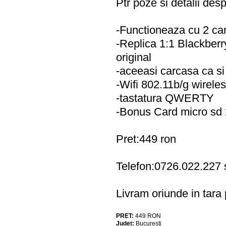
Ptr poze si detalii des
-Functioneaza cu 2 car
-Replica 1:1 Blackberry
original
-aceeasi carcasa ca si 
-Wifi 802.11b/g wireles
-tastatura QWERTY
-Bonus Card micro sd
Pret:449 ron
Telefon:0726.022.227
Livram oriunde in tara p
PRET:
449
RON
Judet:
Bucuresti