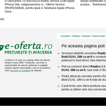
0736418444 / 0764419103 Andrei Service GSM Apple
dubao sintetizator 
iPhone Site: cellgsmservice ro - Oferim Service
produs... Telefoanel
PROFESIONAL pentru Ipad si Telefoane Apple iPhone
Orice ...
mic
Companii
Produse
Anunturi
Director web
Pe aceasta pagina poti 
Accesezi detaliile anuntului
Replic
Bold DUAL SIM cu wi-fi
si contact
publicat in mod direct, fara interme
e-oferta.ro ® este un catalog online de afaceri,
fondat in anul 2005. Produsele, serviciile si
oportunitatile de afaceri publicate in paginile
Poti sa comanzi direct
Replica 1:1
noastre apartin persoanelor care le-au publicat.
DUAL SIM cu wi-fi
, care este in Bu
Cititi
Termenii si Conditiile
de utilizare.
Pretul afisat de vanzator pentru
Re
Bold DUAL SIM cu wi-fi
este de do
Cauti firme care ofera produse sau 
pentru a obtine cele mai convenabi