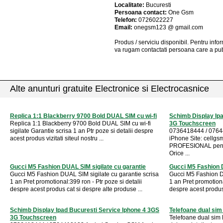
Localitate:
Bucuresti
Persoana contact:
One Gsm
Telefon:
0726022227
Email:
onegsm123 @ gmail.com
Produs / serviciu
disponibil
. Pentru info
va rugam contactati persoana care a pub
Alte anunturi gratuite Electronice si Electrocasnice
Replica 1:1 Blackberry 9700 Bold DUAL SIM cu wi-fi
Schimb Display Ipa
Replica 1:1 Blackberry 9700 Bold DUAL SIM cu wi-fi
3G Touchscreen
sigilate Garantie scrisa 1 an Ptr poze si detalii despre
0736418444 / 0764
acest produs vizitati siteul nostru ...
iPhone Site: cellgs
PROFESIONAL pentr
Orice ...
Gucci M5 Fashion DUAL SIM sigilate cu garantie
Gucci M5 Fashion D
Gucci M5 Fashion DUAL SIM sigilate cu garantie scrisa
Gucci M5 Fashion DU
1 an Pret promotional:399 ron - Ptr poze si detalii
1 an Pret promotiona
despre acest produs cat si despre alte produse ...
despre acest produs 
Schimb Display Ipad Bucuresti Service Iphone 4 3GS
Telefoane dual sim
3G Touchscreen
Telefoane dual sim