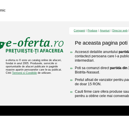
mic
Companii
Produse
Anunturi
Director web
Pe aceasta pagina poti 
Accesezi detaliile anuntului
partid
contactezi persoana care l-a public
intermediari.
e-oferta.ro ® este un catalog online de afaceri,
fondat in anul 2005. Produsele, serviciile si
oportunitatile de afaceri publicate in paginile
Poti sa comanzi direct
partida din 
noastre apartin persoanelor care le-au publicat.
Bistrita-Nasaud.
Cititi
Termenii si Conditiile
de utilizare.
Pretul afisat de vanzator pentru
par
de doar 15 RON.
Cauti firme care ofera produse sau 
pentru a obtine cele mai convenabi