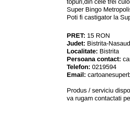
topuri,din cele trei cul
Super Bingo Metropolis
Poti fi castigator la S
PRET:
15
RON
Judet:
Bistrita-Nasau
Localitate:
Bistrita
Persoana contact:
ca
Telefon:
0219594
Email:
cartoanesuper
Produs / serviciu
dispo
va rugam contactati pe