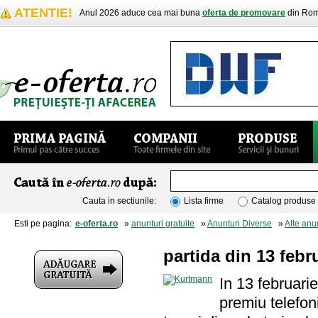
ATENTIE!
Anul 2026 aduce cea mai buna
oferta de promovare
din Rom
Cauta in sectiunile:
Lista firme
Catalog produse
Esti pe pagina:
e-oferta.ro
»
anunturi gratuite
»
Anunturi Diverse
»
Alte anu
partida din 13 febr
In 13 februarie
premiu telefon