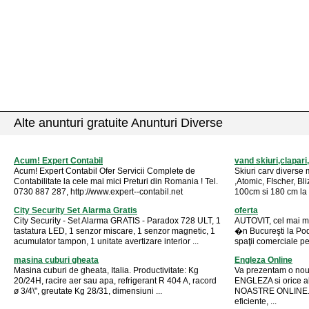
Alte anunturi gratuite Anunturi Diverse
Acum! Expert Contabil
vand skiuri,clapar
Acum! Expert Contabil Ofer Servicii Complete de
Skiuri carv diverse
Contabilitate la cele mai mici Preturi din Romania ! Tel.
,Atomic, FIscher, Bli
0730 887 287, http://www.expert--contabil.net
100cm si 180 cm la p
City Security Set Alarma Gratis
oferta
City Security - Set Alarma GRATIS - Paradox 728 ULT, 1
AUTOVIT, cel mai ma
tastatura LED, 1 senzor miscare, 1 senzor magnetic, 1
�n Bucureşti la Pod
acumulator tampon, 1 unitate avertizare interior ...
spaţii comerciale pe
masina cuburi gheata
Engleza Online
Masina cuburi de gheata, Italia. Productivitate: Kg
Va prezentam o nou
20/24H, racire aer sau apa, refrigerant R 404 A, racord
ENGLEZA si orice a
ø 3/4\", greutate Kg 28/31, dimensiuni ...
NOASTRE ONLINE. Rel
eficiente, ...