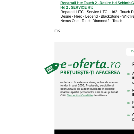
Reparatii Htc Touch 2 , Desire Hd Schimb 
Hd 2 , SERVICE Htc
Reparatii HTC - Service HTC - Hd2 - Touch P
Desire - Hero - Legend - BlackStone - Wildfir
Nexus One - Touch Diamond2 - Touch ...
mic
Co
A
c
e-oferta.ro ® este un catalog online de afaceri,
fondat in anul 2005. Produsele, serviciile si
oportunitatile de afaceri publicate in paginile
P
noastre apartin persoanelor care le-au publicat.
Cititi
Termenii si Conditiile
de utilizare.
P
C
p