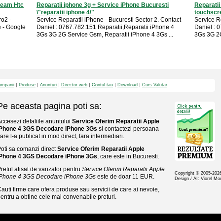
Geam Htc
Reparatii iphone 3g + Service iPhone Bucuresti
Reparatii
\"reparatii iphone 4\"
touchscr
ro2 -
Service Reparatii iPhone - Bucuresti Sector 2. Contact
Service R
e - Google
Daniel : 0767.782.151 Reparatii,Reparatii iPhone 4
Daniel : 
3Gs 3G 2G Service Gsm, Reparatii iPhone 4 3Gs ...
3Gs 3G 2G
mpanii
Produse
Anunturi
Director web
Contul tau
Download
Curs Valutar
Pe aceasta pagina poti sa:
ccesezi detaliile anuntului
Service Oferim Reparatii Apple
iPhone 4 3GS Decodare iPhone 3Gs
si contactezi persoana
are l-a publicat in mod direct, fara intermediari.
oti sa comanzi direct
Service Oferim Reparatii Apple
iPhone 4 3GS Decodare iPhone 3Gs
, care este in Bucuresti.
retul afisat de vanzator pentru
Service Oferim Reparatii Apple
Copyright © 2005-20
iPhone 4 3GS Decodare iPhone 3Gs
este de doar 11 EUR.
Design / AI: Viorel M
auti firme care ofera produse sau servicii de care ai nevoie,
entru a obtine cele mai convenabile preturi.