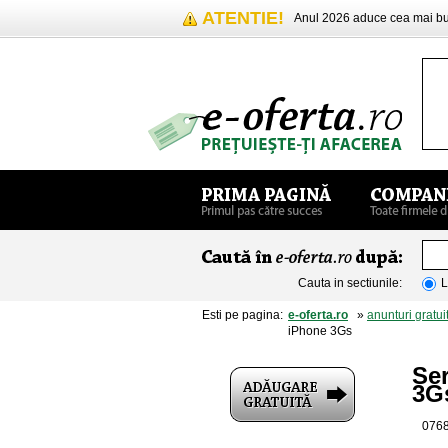
ATENTIE!
Anul 2026 aduce cea mai 
Cauta in sectiunile:
L
Esti pe pagina:
e-oferta.ro
»
anunturi gratui
iPhone 3Gs
Se
3G
0768