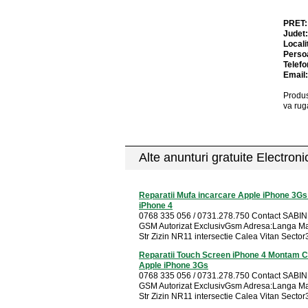
PRET
Judet
Locali
Perso
Telefo
Email
Produs
va rug
Alte anunturi gratuite Electron
Reparatii Mufa incarcare Apple iPhone 3Gs
iPhone 4
0768 335 056 / 0731.278.750 Contact SABIN
GSM Autorizat ExclusivGsm Adresa:Langa Mal
Str Zizin NR11 intersectie Calea Vitan Sector3 
Reparatii Touch Screen iPhone 4 Montam 
Apple iPhone 3Gs
0768 335 056 / 0731.278.750 Contact SABIN
GSM Autorizat ExclusivGsm Adresa:Langa Mal
Str Zizin NR11 intersectie Calea Vitan Sector3 