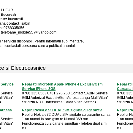
:
11
EUR
:
Bucuresti
tate:
bucuresti
ana contact:
sabin
n:
0768335056
:
telefoane_mobile55 @ yahoo.com
 / serviciu
disponibil
. Pentru informatii suplimentare,
am contactati persoana care a publicat anuntul.
ice si Electrocasnice
 Service
Reparatii Microfon Apple iPhone 4 ExclusivGsm
Reparatii
Service iPhone 3GS
Carcasa 
 Service
0768 335 056 / 0731.278.750 Contact SABIN Service
0768 335 
l Vitan*
GSM Autorizat ExclusivGsm Adresa:Langa Mall Vitan*
GSM Autor
...
Str Zizin NR11 intersectie Calea Vitan Sector3 ...
Str Zizin 
Carcasa
Replici Nokia e72 DUAL SIM sigilate cu garantie
Replici N
Replici Nokia e72 DUAL SIM sigilate cu garantie scrisa
Replici N
 Service
1 an numai la one-gsm.ro Numai 369 ron -
1 an numa
l Vitan*
Functioneaza cu 2 cartele simultan -Telefon dual sim
Functione
...
cu ...
cu ...