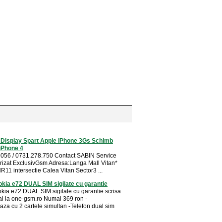
 Display Spart Apple iPhone 3Gs Schimb
iPhone 4
056 / 0731.278.750 Contact SABIN Service
izat ExclusivGsm Adresa:Langa Mall Vitan*
NR11 intersectie Calea Vitan Sector3 ...
okia e72 DUAL SIM sigilate cu garantie
okia e72 DUAL SIM sigilate cu garantie scrisa
i la one-gsm.ro Numai 369 ron -
aza cu 2 cartele simultan -Telefon dual sim