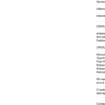
Servic
Adresa
inters
OPER
Instal
Decoda
Debloc
OPER
Inlocu
Touch
Folii 
Repara
Repara
Inlocu
Ptr mai
w w w.
Const
Aproap
Contac