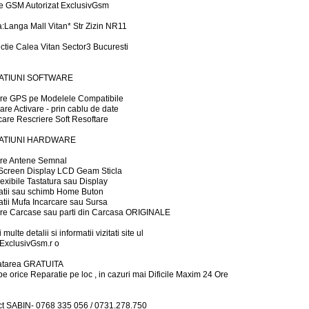
e GSM Autorizat ExclusivGsm
:Langa Mall Vitan* Str Zizin NR11
ectie Calea Vitan Sector3 Bucuresti
ATIUNI SOFTWARE
are GPS pe Modelele Compatibile
re Activare - prin cablu de date
are Rescriere Soft Resoftare
ATIUNI HARDWARE
ire Antene Semnal
Screen Display LCD Geam Sticla
Flexibile Tastatura sau Display
tii sau schimb Home Buton
tii Mufa Incarcare sau Sursa
ire Carcase sau parti din Carcasa ORIGINALE
 multe detalii si informatii vizitati site ul
ExclusivGsm.r o
atarea GRATUITA
e orice Reparatie pe loc , in cazuri mai Dificile Maxim 24 Ore
t SABIN- 0768 335 056 / 0731.278.750