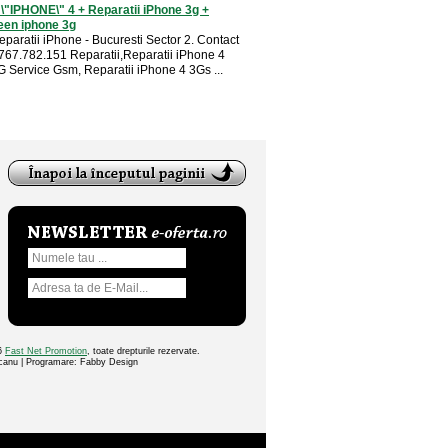
 \"IPHONE\" 4 + Reparatii iPhone 3g +
een iphone 3g
eparatii iPhone - Bucuresti Sector 2. Contact
0767.782.151 Reparatii,Reparatii iPhone 4
 Service Gsm, Reparatii iPhone 4 3Gs ...
26
Fast Net Promotion
, toate drepturile rezervate.
ocanu | Programare: Fabby Design