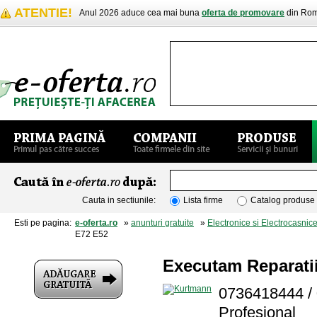
ATENTIE!
Anul 2026 aduce cea mai buna
oferta de promovare
din Rom
Cauta in sectiunile:
Lista firme
Catalog produse
Esti pe pagina:
e-oferta.ro
»
anunturi gratuite
»
Electronice si Electrocasnic
E72 E52
Executam Reparati
0736418444 / 
Profesional