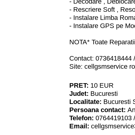
- Decodare , Deblocare
- Rescriere Soft , Reso
- Instalare Limba Rom
- Instalare GPS pe Mo
NOTA* Toate Reparati
Contact: 0736418444 
Site: cellgsmservice ro
PRET:
10
EUR
Judet:
Bucuresti
Localitate:
Bucuresti 
Persoana contact:
An
Telefon:
0764419103 
Email:
cellgsmservic