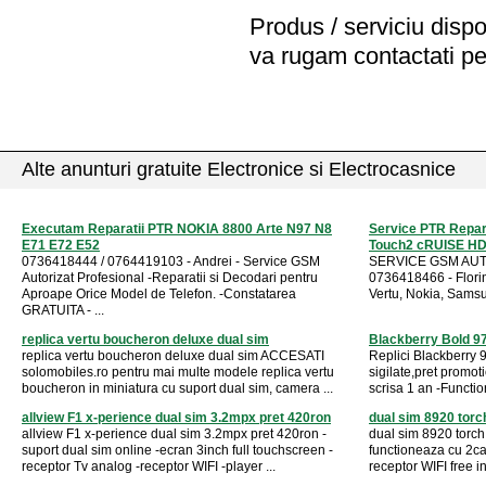
Produs / serviciu
dispo
va rugam contactati pe
Alte anunturi gratuite Electronice si Electrocasnice
Executam Reparatii PTR NOKIA 8800 Arte N97 N8
Service PTR Repar
E71 E72 E52
Touch2 cRUISE H
0736418444 / 0764419103 - Andrei - Service GSM
SERVICE GSM AUTOR
Autorizat Profesional -Reparatii si Decodari pentru
0736418466 - Florin
Aproape Orice Model de Telefon. -Constatarea
Vertu, Nokia, Samsu
GRATUITA - ...
replica vertu boucheron deluxe dual sim
Blackberry Bold 9
replica vertu boucheron deluxe dual sim ACCESATI
Replici Blackberry 9
solomobiles.ro pentru mai multe modele replica vertu
sigilate,pret promo
boucheron in miniatura cu suport dual sim, camera ...
scrisa 1 an -Functio
allview F1 x-perience dual sim 3.2mpx pret 420ron
dual sim 8920 torc
allview F1 x-perience dual sim 3.2mpx pret 420ron -
dual sim 8920 torch
suport dual sim online -ecran 3inch full touchscreen -
functioneaza cu 2car
receptor Tv analog -receptor WIFI -player ...
receptor WIFI free in