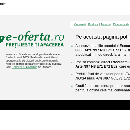
mic
Companii
Produse
Anunturi
Director web
Pe aceasta pagina poti 
Accesezi detaliile anuntului
Execu
8800 Arte N97 N8 E71 E72 E52
si
a publicat in mod direct, fara inter
e-oferta.ro ® este un catalog online de afaceri,
fondat in anul 2005. Produsele, serviciile si
oportunitatile de afaceri publicate in paginile
Poti sa comanzi direct
Executam R
noastre apartin persoanelor care le-au publicat.
Arte N97 N8 E71 E72 E52
, care e
Cititi
Termenii si Conditiile
de utilizare.
Pretul afisat de vanzator pentru
Ex
NOKIA 8800 Arte N97 N8 E71 E72
Cauti firme care ofera produse sau 
pentru a obtine cele mai convenabi