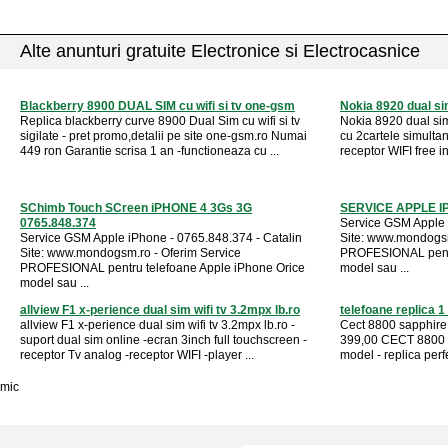
Alte anunturi gratuite Electronice si Electrocasnice
Blackberry 8900 DUAL SIM cu wifi si tv one-gsm
Nokia 8920 dual si
Replica blackberry curve 8900 Dual Sim cu wifi si tv
Nokia 8920 dual sim
sigilate - pret promo,detalii pe site one-gsm.ro Numai
cu 2cartele simultan
449 ron Garantie scrisa 1 an -functioneaza cu ...
receptor WIFI free in
SChimb Touch SCreen iPHONE 4 3Gs 3G
SERVICE APPLE IP
0765.848.374
Service GSM Apple 
Service GSM Apple iPhone - 0765.848.374 - Catalin
Site: www.mondogsm
Site: www.mondogsm.ro - Oferim Service
PROFESIONAL pentr
PROFESIONAL pentru telefoane Apple iPhone Orice
model sau ...
model sau ...
allview F1 x-perience dual sim wifi tv 3.2mpx lb.ro
telefoane replica 
allview F1 x-perience dual sim wifi tv 3.2mpx lb.ro -
Cect 8800 sapphire 
suport dual sim online -ecran 3inch full touchscreen -
399,00 CECT 8800 sa
receptor Tv analog -receptor WIFI -player ...
model - replica perfe
mic