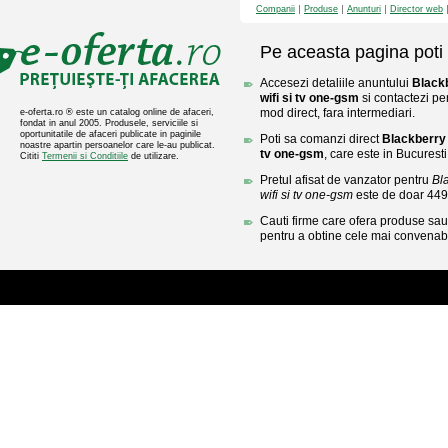
Companii
Produse
Anunturi
Director web
Pe aceasta pagina poti 
Accesezi detaliile anuntului
Black
wifi si tv one-gsm
si contactezi pe
mod direct, fara intermediari.
e-oferta.ro ® este un catalog online de afaceri,
fondat in anul 2005. Produsele, serviciile si
oportunitatile de afaceri publicate in paginile
Poti sa comanzi direct
Blackberry 
noastre apartin persoanelor care le-au publicat.
tv one-gsm
, care este in Bucuresti
Cititi
Termenii si Conditiile
de utilizare.
Pretul afisat de vanzator pentru
Bl
wifi si tv one-gsm
este de doar 44
Cauti firme care ofera produse sau 
pentru a obtine cele mai convenabi