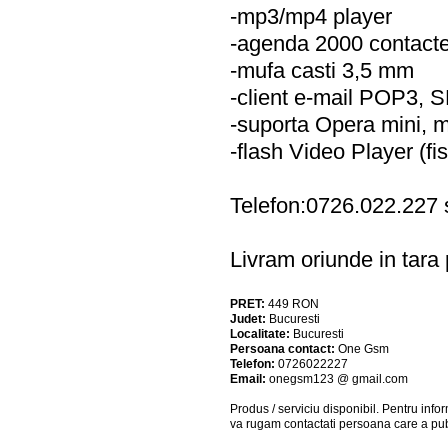
-mp3/mp4 player
-agenda 2000 contact
-mufa casti 3,5 mm
-client e-mail POP3,
-suporta Opera mini, m
-flash Video Player (f
Telefon:0726.022.227
Livram oriunde in tara p
PRET:
449
RON
Judet:
Bucuresti
Localitate:
Bucuresti
Persoana contact:
One Gsm
Telefon:
0726022227
Email:
onegsm123 @ gmail.com
Produs / serviciu
disponibil
. Pentru info
va rugam contactati persoana care a pub