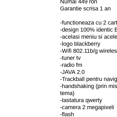
Numai 449 ron
Garantie scrisa 1 an
-functioneaza cu 2 car
-design 100% identic 
-acelasi meniu si acele
-logo blackberry
-Wifi 802.11b/g wireles
-tuner tv
-radio fm
-JAVA 2.0
-Trackball pentru navi
-handshaking (prin mis
tema)
-tastatura qwerty
-camera 2 megapixeli
-flash