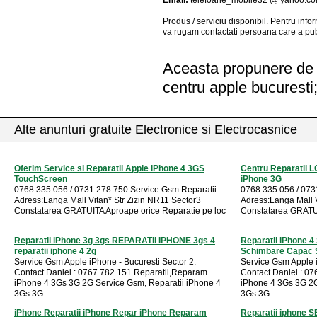
Email:
telefoane_mobile32 @ yahoo.c
Produs / serviciu
disponibil
. Pentru info
va rugam contactati persoana care a pub
Aceasta propunere de a
centru apple bucuresti
Alte anunturi gratuite Electronice si Electrocasnice
Oferim Service si Reparatii Apple iPhone 4 3GS
Centru Reparatii 
TouchScreen
iPhone 3G
0768.335.056 / 0731.278.750 Service Gsm Reparatii
0768.335.056 / 073
Adress:Langa Mall Vitan* Str Zizin NR11 Sector3
Adress:Langa Mall V
Constatarea GRATUITA Aproape orice Reparatie pe loc
Constatarea GRATUI
...
...
Reparatii iPhone 3g 3gs REPARATII IPHONE 3gs 4
Reparatii iPhone 4
reparatii iphone 4 2g
Schimbare Capac S
Service Gsm Apple iPhone - Bucuresti Sector 2.
Service Gsm Apple i
Contact Daniel : 0767.782.151 Reparatii,Reparam
Contact Daniel : 0
iPhone 4 3Gs 3G 2G Service Gsm, Reparatii iPhone 4
iPhone 4 3Gs 3G 2G
3Gs 3G ...
3Gs 3G ...
iPhone Reparatii iPhone Repar iPhone Reparam
Reparatii iphone