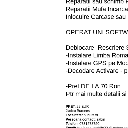
Reparatii sau schimb
Reparatii Mufa Incarc
Inlocuire Carcase sau
OPERATIUNI SOFT
Deblocare- Rescriere 
-Instalare Limba Roma
-Instalare GPS pe Mod
-Decodare Activare - p
-Pret DE LA 70 Ron
Ptr mai multe detalii 
PRET:
22
EUR
Judet:
Bucuresti
Localitate:
bucuresti
Persoana contact:
sabin
Telefon:
0731278750