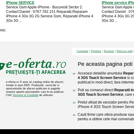
iPhone SERVICE
iPhone service iP
Service Gsm Apple iPhone - Bucuresti Sector 2.
Service Gsm Apple i
Contact Daniel : 0767.782.151 Reparatii,Reparam
Contact Daniel : 0
iPhone 4 3Gs 3G 2G Service Gsm, Reparatii iPhone 4
iPhone 4 3Gs 3G 2G
3Gs 3G ...
3Gs 3G ...
mic
Companii
Produse
Anunturi
Director web
Pe aceasta pagina poti 
Accesezi detaliile anuntului
Repara
4 3GS Touch Screen Service
si c
publicat in mod direct, fara interme
e-oferta.ro ® este un catalog online de afaceri,
fondat in anul 2005. Produsele, serviciile si
oportunitatile de afaceri publicate in paginile
Poti sa comanzi direct
Reparatii i
noastre apartin persoanelor care le-au publicat.
3GS Touch Screen Service
, care 
Cititi
Termenii si Conditiile
de utilizare.
Pretul afisat de vanzator pentru
Re
iPhone 4 3GS Touch Screen Servi
Cauti firme care ofera produse sau 
pentru a obtine cele mai convenabi