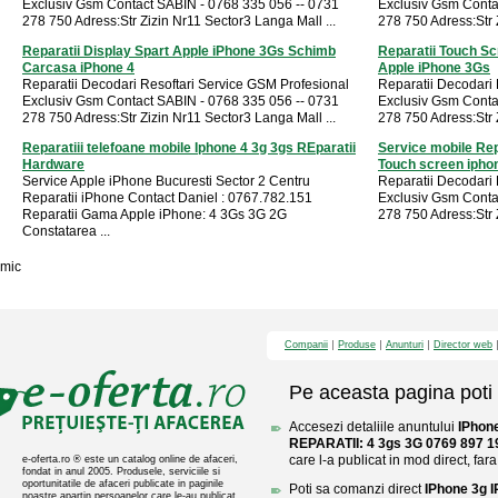
Exclusiv Gsm Contact SABIN - 0768 335 056 -- 0731
Exclusiv Gsm Conta
278 750 Adress:Str Zizin Nr11 Sector3 Langa Mall ...
278 750 Adress:Str 
Reparatii Display Spart Apple iPhone 3Gs Schimb
Reparatii Touch S
Carcasa iPhone 4
Apple iPhone 3Gs
Reparatii Decodari Resoftari Service GSM Profesional
Reparatii Decodari 
Exclusiv Gsm Contact SABIN - 0768 335 056 -- 0731
Exclusiv Gsm Conta
278 750 Adress:Str Zizin Nr11 Sector3 Langa Mall ...
278 750 Adress:Str 
Reparatiii telefoane mobile Iphone 4 3g 3gs REparatii
Service mobile Rep
Hardware
Touch screen ipho
Service Apple iPhone Bucuresti Sector 2 Centru
Reparatii Decodari 
Reparatii iPhone Contact Daniel : 0767.782.151
Exclusiv Gsm Conta
Reparatii Gama Apple iPhone: 4 3Gs 3G 2G
278 750 Adress:Str 
Constatarea ...
mic
Companii
Produse
Anunturi
Director web
Pe aceasta pagina poti 
Accesezi detaliile anuntului
IPhon
REPARATII: 4 3gs 3G 0769 897 1
care l-a publicat in mod direct, fara
e-oferta.ro ® este un catalog online de afaceri,
fondat in anul 2005. Produsele, serviciile si
oportunitatile de afaceri publicate in paginile
Poti sa comanzi direct
IPhone 3g 
noastre apartin persoanelor care le-au publicat.