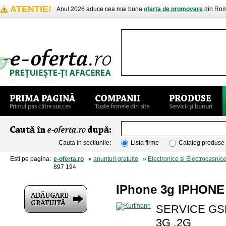
ATENTIE!
Anul 2026 aduce cea mai buna
oferta de promovare
din Rom
Cauta in sectiunile:
Lista firme
Catalog produse
Esti pe pagina:
e-oferta.ro
»
anunturi gratuite
»
Electronice si Electrocasnic
897 194
IPhone 3g IPHONE 
SERVICE GSM 
3G ,2G