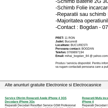
-Schimb Baterie 2G 3
-Schimb Folie incarca
-Reparatii sau schim
-Majoritatea operatiuni
-Contact : Bogdan - 0
PRET:
11
RON
Judet:
Bucuresti
Localitate:
BUCURESTI
Persoana contact:
BOGDAN
Telefon:
0769897194
Email:
mihai_bogdan_84 @ yahoo.com
Produs / serviciu
disponibil
. Pentru info
va rugam contactati persoana care a pub
Alte anunturi gratuite Electronice si Electrocasnice
Service Oferim Reparatii Apple iPhone 4 3GS
Reparatii Mufa inc
Decodare iPhone 3Gs
iPhone 4
Reparatii Decodari Resoftari Service GSM Profesional
Reparatii Decodari 