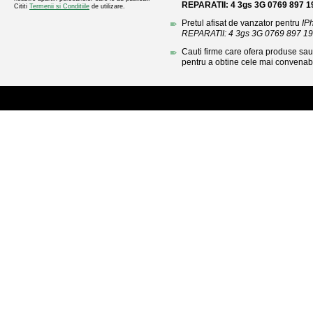
REPARATII: 4 3gs 3G 0769 897 1
Cititi
Termenii si Conditiile
de utilizare.
Pretul afisat de vanzator pentru
IP
REPARATII: 4 3gs 3G 0769 897 1
Cauti firme care ofera produse sau 
pentru a obtine cele mai convenabi