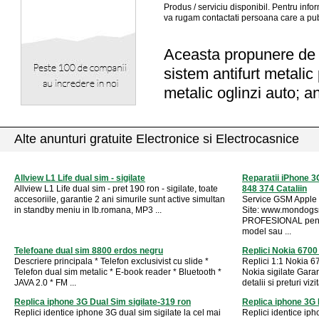
Produs / serviciu
disponibil
. Pentru info
va rugam contactati persoana care a pub
Aceasta propunere de a
sistem antifurt metalic 
metalic oglinzi auto; an
Alte anunturi gratuite Electronice si Electrocasnice
Allview L1 Life dual sim - sigilate
Reparatii iPhone 
Allview L1 Life dual sim - pret 190 ron - sigilate, toate
848 374 Cataliin
accesoriile, garantie 2 ani simurile sunt active simultan
Service GSM Apple 
in standby meniu in lb.romana, MP3 ...
Site: www.mondogsm
PROFESIONAL pentr
model sau ...
Telefoane dual sim 8800 erdos negru
Replici Nokia 6700
Descriere principala * Telefon exclusivist cu slide *
Replici 1:1 Nokia 6
Telefon dual sim metalic * E-book reader * Bluetooth *
Nokia sigilate Garan
JAVA 2.0 * FM ...
detalii si preturi vizita
Replica iphone 3G Dual Sim sigilate-319 ron
Replica iphone 3G 
Replici identice iphone 3G dual sim sigilate la cel mai
Replici identice iph