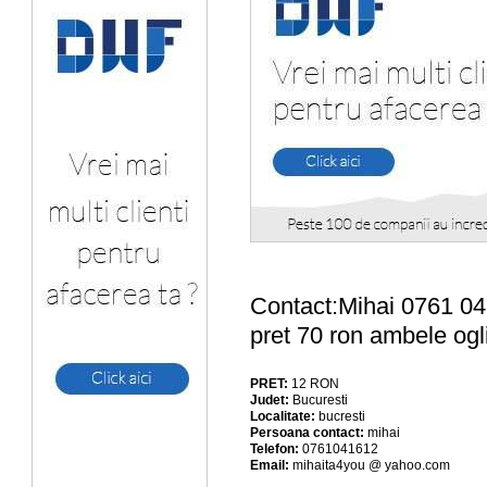
Contact:Mihai 0761 0
pret 70 ron ambele ogl
PRET:
12
RON
Judet:
Bucuresti
Localitate:
bucresti
Persoana contact:
mihai
Telefon:
0761041612
Email:
mihaita4you @ yahoo.com