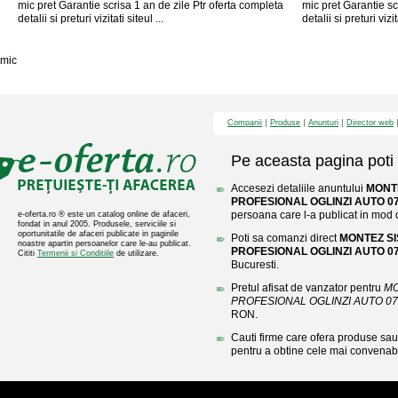
mic pret Garantie scrisa 1 an de zile Ptr oferta completa
mic pret Garantie sc
detalii si preturi vizitati siteul ...
detalii si preturi vizita
mic
Companii
Produse
Anunturi
Director web
Pe aceasta pagina poti 
Accesezi detaliile anuntului
MONT
PROFESIONAL OGLINZI AUTO 07
persoana care l-a publicat in mod di
e-oferta.ro ® este un catalog online de afaceri,
fondat in anul 2005. Produsele, serviciile si
oportunitatile de afaceri publicate in paginile
Poti sa comanzi direct
MONTEZ SI
noastre apartin persoanelor care le-au publicat.
PROFESIONAL OGLINZI AUTO 07
Cititi
Termenii si Conditiile
de utilizare.
Bucuresti.
Pretul afisat de vanzator pentru
MO
PROFESIONAL OGLINZI AUTO 07
RON.
Cauti firme care ofera produse sau 
pentru a obtine cele mai convenabi