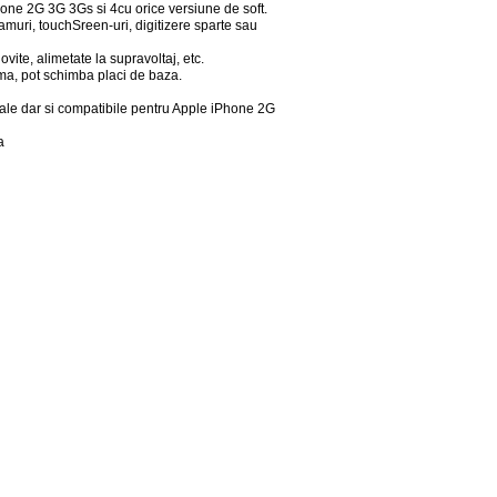
ne 2G 3G 3Gs si 4cu orice versiune de soft.
amuri, touchSreen-uri, digitizere sparte sau
vite, alimetate la supravoltaj, etc.
ma, pot schimba placi de baza.
inale dar si compatibile pentru Apple iPhone 2G
a