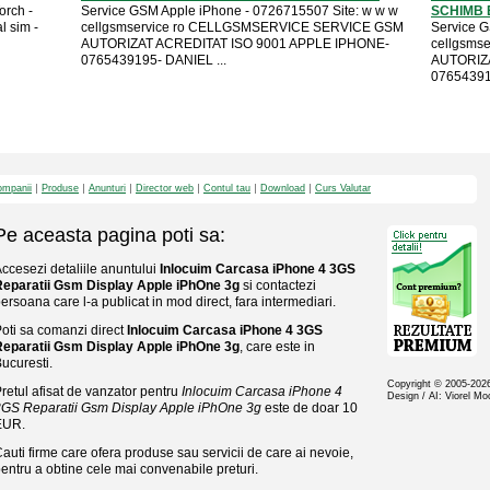
orch -
Service GSM Apple iPhone - 0726715507 Site: w w w
SCHIMB 
l sim -
cellgsmservice ro CELLGSMSERVICE SERVICE GSM
Service G
AUTORIZAT ACREDITAT ISO 9001 APPLE IPHONE-
cellgsms
0765439195- DANIEL ...
AUTORIZA
07654391
mpanii
Produse
Anunturi
Director web
Contul tau
Download
Curs Valutar
Pe aceasta pagina poti sa:
ccesezi detaliile anuntului
Inlocuim Carcasa iPhone 4 3GS
Reparatii Gsm Display Apple iPhOne 3g
si contactezi
ersoana care l-a publicat in mod direct, fara intermediari.
oti sa comanzi direct
Inlocuim Carcasa iPhone 4 3GS
Reparatii Gsm Display Apple iPhOne 3g
, care este in
ucuresti.
Copyright © 2005-20
retul afisat de vanzator pentru
Inlocuim Carcasa iPhone 4
Design / AI: Viorel M
GS Reparatii Gsm Display Apple iPhOne 3g
este de doar 10
EUR.
auti firme care ofera produse sau servicii de care ai nevoie,
entru a obtine cele mai convenabile preturi.