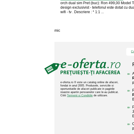
orch dual sim Pret (buc): Ron 499,00 Model T
design exclusivist - telefonul este dotat cu dua
wifi - tv . Descriere : * 1:1 ...
mic
Co
A
p
e-oferta.ro ® este un catalog online de afaceri,
fondat in anul 2005. Produsele, serviciile si
oportunitatile de afaceri publicate in paginile
P
noastre apartin persoanelor care le-au publicat.
Cititi
Termenii si Conditiile
de utilizare.
B
P
3
C
p