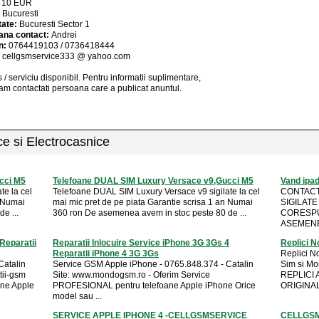
:
10
EUR
:
Bucuresti
tate:
Bucuresti Sector 1
ana contact:
Andrei
n:
0764419103 / 0736418444
:
cellgsmservice333 @ yahoo.com
 / serviciu
disponibil
. Pentru informatii suplimentare,
am contactati persoana care a publicat anuntul.
ice si Electrocasnice
cci M5
Telefoane DUAL SIM Luxury Versace v9,Gucci M5
Vand ipad
te la cel
Telefoane DUAL SIM Luxury Versace v9 sigilate la cel
CONTACT 
n Numai
mai mic pret de pe piata Garantie scrisa 1 an Numai
SIGILATE
e ...
360 ron De asemenea avem in stoc peste 80 de ...
CORESPU
ASEMENEA
Reparatii
Reparatii Inlocuire Service iPhone 3G 3Gs 4
Replici N
Reparatii iPhone 4 3G 3Gs
Replici N
Catalin
Service GSM Apple iPhone - 0765.848.374 - Catalin
Sim si Mon
ii-gsm
Site: www.mondogsm.ro - Oferim Service
REPLICI 
ne Apple
PROFESIONAL pentru telefoane Apple iPhone Orice
ORIGINAL
model sau ...
SERVICE APPLE IPHONE 4 -CELLGSMSERVICE
CELLGSM