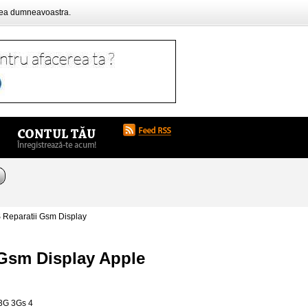
rea dumneavoastra.
Reparatii Gsm Display
 Gsm Display Apple
3G 3Gs 4