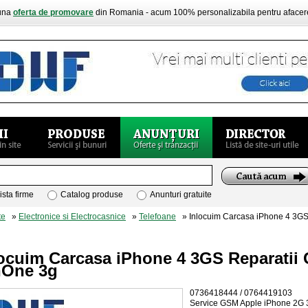
buna
oferta de promovare
din Romania - acum 100% personalizabila pentru aface
ista firme
Catalog produse
Anunturi gratuite
te
»
Electronice si Electrocasnice
»
Telefoane
» Inlocuim Carcasa iPhone 4 3GS 
locuim Carcasa iPhone 4 3GS Reparatii
hOne 3g
0736418444 / 0764419103
Service GSM Apple iPhone 2G 