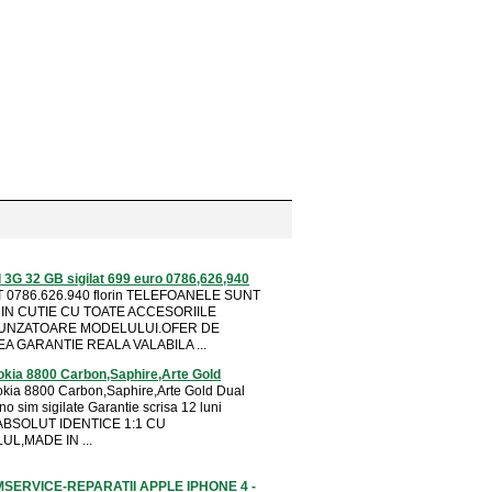
 3G 32 GB sigilat 699 euro 0786,626,940
0786.626.940 florin TELEFOANELE SUNT
 IN CUTIE CU TOATE ACCESORIILE
NZATOARE MODELULUI.OFER DE
 GARANTIE REALA VALABILA ...
okia 8800 Carbon,Saphire,Arte Gold
okia 8800 Carbon,Saphire,Arte Gold Dual
o sim sigilate Garantie scrisa 12 luni
ABSOLUT IDENTICE 1:1 CU
UL,MADE IN ...
SERVICE-REPARATII APPLE IPHONE 4 -