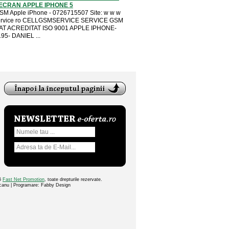
ECRAN APPLE IPHONE 5
SM Apple iPhone - 0726715507 Site: w w w
ervice ro CELLGSMSERVICE SERVICE GSM
T ACREDITAT ISO 9001 APPLE IPHONE-
95- DANIEL ...
26
Fast Net Promotion
, toate drepturile rezervate.
ocanu | Programare: Fabby Design