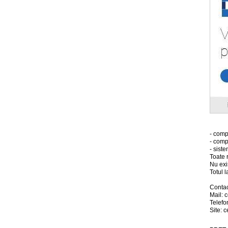
- comp
- comp
- sist
Toate r
Nu exis
Totul l
Contac
Mail: 
Telef
Site: 