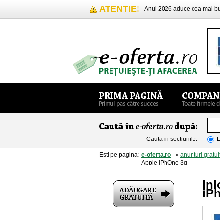
ATENTIE!
Anul 2026 aduce cea mai 
Cauta in sectiunile:
L
Esti pe pagina:
e-oferta.ro
»
anunturi gratui
Apple iPhOne 3g
In
iP