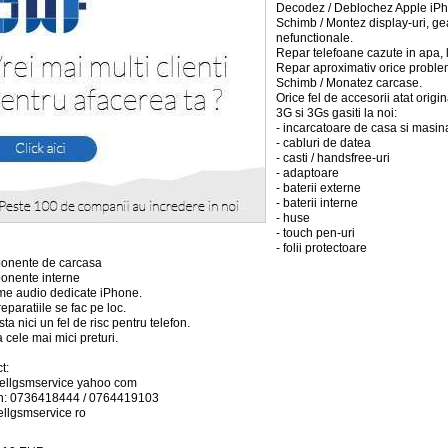
Decodez / Deblochez Apple iPho
Schimb / Montez display-uri, ge
nefunctionale.
Repar telefoane cazute in apa, lo
Repar aproximativ orice proble
Schimb / Monatez carcase.
Orice fel de accesorii atat orig
3G si 3Gs gasiti la noi:
- incarcatoare de casa si masin
- cabluri de datea
- casti / handsfree-uri
- adaptoare
- baterii externe
- baterii interne
- huse
- touch pen-uri
- folii protectoare
onente de carcasa
onente interne
eme audio dedicate iPhone.
eparatiile se fac pe loc.
ta nici un fel de risc pentru telefon.
a cele mai mici preturi.
t:
cellgsmservice yahoo com
on: 0736418444 / 0764419103
cellgsmservice ro