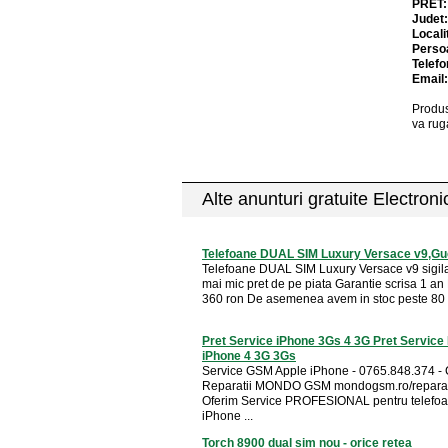
PRET
Judet
Locali
Perso
Telefo
Email
Produs
va rug
Alte anunturi gratuite Electron
Telefoane DUAL SIM Luxury Versace v9,Gu
Telefoane DUAL SIM Luxury Versace v9 sigila
mai mic pret de pe piata Garantie scrisa 1 a
360 ron De asemenea avem in stoc peste 80 d
Pret Service iPhone 3Gs 4 3G Pret Service 
iPhone 4 3G 3Gs
Service GSM Apple iPhone - 0765.848.374 - 
Reparatii MONDO GSM mondogsm.ro/reparat
Oferim Service PROFESIONAL pentru telefoa
iPhone ...
Torch 8900 dual sim nou - orice retea