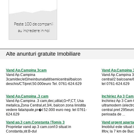
Alte anunturi gratuite Imobiliare
Vand Ap.Campina 3cam
Vand Ap.Campina
Vand Ap.Campina
Vand Ap.Campina 3c
3cam/dec/et3/neinbunatatit/semicentral/balcon
central/2 balcoane/
deschis/CT/pret.50.000euro Tel. 0761-624.629
tel 0761-624.629
Vand Ap.Campina .3 cam
Inchiriez Ap 3 Ca
Vand Ap.Campina .3 cam,dec,utilat,G+F,CT, Usa
Inchiriez Ap 3 Cam 
metalica,Zona Central,et.3/4, balcon zona linistita
ultramodern (electr
vedere fata/spate,pr�t 52.000 euro neg. tel 0761-
central.pret 295eur
624.629
perioada de ...
Vand ap.3 cam.Constanta !Tomis 3
Vand urgent apart
Proprietar vand ap.3 cam.conf.0 situat in
Imobilul este situat
Constanta,str.B-dul
Ilfov, la 7 km de Bu