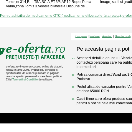
Tomis,nr.314,BL.LT5A,SC.A,ET.3/8,AP.12.Reper,Posta-
Image, scoli si gradi
Vama,zona Tomis 3.Vedere bilaterala.Dispune de ...
Pentru achizitia de medicamente OTC (medicamente eliberabile fara reteta), e-ofe
Companii
Produse
Anunturi
Director web
Pe aceasta pagina poti 
Accesezi detaliile anuntului
Vand 
contactezi persoana care l-a public
intermediari.
e-oferta.ro ® este un catalog online de afaceri,
fondat in anul 2005. Produsele, serviciile si
oportunitatile de afaceri publicate in paginile
Poti sa comanzi direct
Vand ap. 3
noastre apartin persoanelor care le-au publicat.
Prahova.
Cititi
Termenii si Conditiile
de utilizare.
Pretul afisat de vanzator pentru
Va
de doar 65000 RON.
Cauti firme care ofera produse sau 
pentru a obtine cele mai convenabi