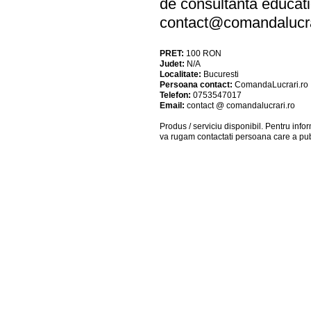
de consultanta educat
contact@comandalucra
PRET:
100
RON
Judet:
N/A
Localitate:
Bucuresti
Persoana contact:
ComandaLucrari.ro
Telefon:
0753547017
Email:
contact @ comandalucrari.ro
Produs / serviciu
disponibil
. Pentru info
va rugam contactati persoana care a pub