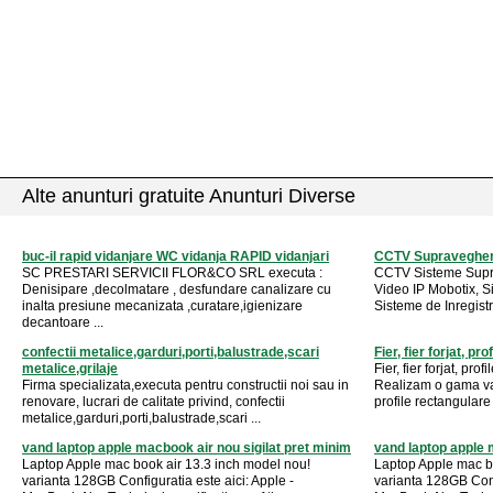
Alte anunturi gratuite Anunturi Diverse
buc-il rapid vidanjare WC vidanja RAPID vidanjari
CCTV Supravegher
SC PRESTARI SERVICII FLOR&CO SRL executa :
CCTV Sisteme Supr
Denisipare ,decolmatare , desfundare canalizare cu
Video IP Mobotix, 
inalta presiune mecanizata ,curatare,igienizare
Sisteme de Inregistr
decantoare ...
confectii metalice,garduri,porti,balustrade,scari
Fier, fier forjat, p
metalice,grilaje
Fier, fier forjat, pr
Firma specializata,executa pentru constructii noi sau in
Realizam o gama vari
renovare, lucrari de calitate privind, confectii
profile rectangulare 
metalice,garduri,porti,balustrade,scari ...
vand laptop apple macbook air nou sigilat pret minim
vand laptop apple 
Laptop Apple mac book air 13.3 inch model nou!
Laptop Apple mac b
varianta 128GB Configuratia este aici: Apple -
varianta 128GB Confi