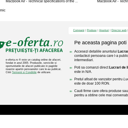
MacBook Air - Technical specifications of the ...
MacBook Air - Technic
mic
Companii
Produse
Anunturi
Director web
Pe aceasta pagina poti 
Accesezi detaliile anuntului
Lucrar
contactezi persoana care l-a public
intermediari.
e-oferta.ro ® este un catalog online de afaceri,
fondat in anul 2005. Produsele, serviciile si
oportunitatile de afaceri publicate in paginile
Poti sa comanzi direct
Lucrari de 
noastre apartin persoanelor care le-au publicat.
este in N/A.
Cititi
Termenii si Conditiile
de utilizare.
Pretul afisat de vanzator pentru
Lu
este de doar 100 RON.
Cauti firme care ofera produse sau 
pentru a obtine cele mai convenabi