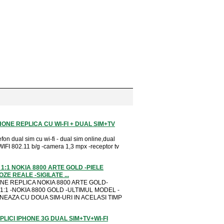
HONE REPLICA CU WI-FI + DUAL SIM+TV
efon dual sim cu wi-fi - dual sim online,dual
WIFI 802.11 b/g -camera 1,3 mpx -receptor tv
1:1 NOKIA 8800 ARTE GOLD -PIELE
ZE REALE -SIGILATE ...
NE REPLICA NOKIA 8800 ARTE GOLD-
1:1 -NOKIA 8800 GOLD -ULTIMUL MODEL -
NEAZA CU DOUA SIM-URI IN ACELASI TIMP
LICI IPHONE 3G DUAL SIM+TV+WI-FI