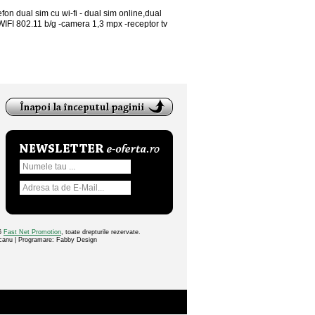
efon dual sim cu wi-fi - dual sim online,dual
WIFI 802.11 b/g -camera 1,3 mpx -receptor tv
26
Fast Net Promotion
, toate drepturile rezervate.
ocanu | Programare: Fabby Design