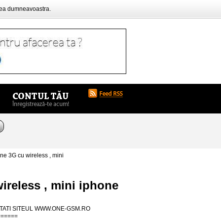
rea dumneavoastra.
e 3G cu wireless , mini
ireless , mini iphone
ZITATI SITEUL WWW.ONE-GSM.RO
======