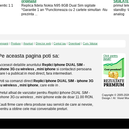
originalul
SIGILATE
entic 1:1
Replica fidela Nokia N95 8GB Dual Sim sigilate
primul tel
*Garantie 1 an *Functioneaza cu 2 cartele simultan -Nu
standby -
prezinta ...
analog
mpanii
Produse
Anunturi
Director web
Contul tau
Download
Curs Valutar
Pe aceasta pagina poti sa:
ccesezi detaliile anuntului
Replici Iphone DUAL SIM -
phone 3G cu wireless , mini iphone
si contactezi persoana
are l-a publicat in mod direct, fara intermediari.
oti sa comanzi direct
Replici Iphone DUAL SIM - iphone 3G
u wireless , mini iphone
, care este in .
retul afisat de vanzator pentru
Replici Iphone DUAL SIM -
Copyright © 2005-20
phone 3G cu wireless , mini iphone
este de doar 11.00 RON.
Design / AI: Viorel M
auti firme care ofera produse sau servicii de care ai nevoie,
entru a obtine cele mai convenabile preturi.