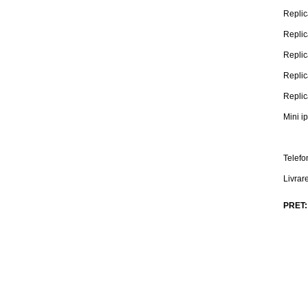
Replic
Replic
Replic
Replic
Replic
Mini i
Telefo
Livrar
PRET