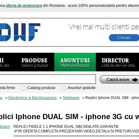
buna
oferta de promovare
din Romania - acum 100% personalizabila pentru aface
ista firme
Catalog produse
Anunturi gratuite
te
»
Electronice si Electrocasnice
»
Telefoane
» Replici Iphone DUAL SIM - iphon
lici Iphone DUAL SIM - iphone 3G cu w
REPLICI FIDELE 1:1 IPHONE DUAL SIM,SIGILATE,GARANTIE
-PTR OFERTA COMPLETA,PREZENTARI VIDEO,DETALII SI PRETURI,VI
=========================================================