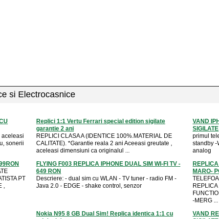
ice si Electrocasnice
 CU
Replici 1:1 Vertu Ferrari special edition sigilate
VAND IP
garantie 2 ani
SIGILATE
 aceleasi
REPLICI CLASA A (IDENTICE 100%.MATERIAL DE
primul tel
u, sonerii
CALITATE). *Garantie reala 2 ani Aceeasi greutate ,
standby -
aceleasi dimensiuni ca originalul ...
analog
999RON
FLYING F003 REPLICA IPHONE DUAL SIM WI-FI TV -
REPLICA 
ATE
649 RON
MARO- PO
ATISTA PT
Descriere: - dual sim cu WLAN - TV tuner - radio FM -
TELEFOA
 ,
Java 2.0 - EDGE - shake control, senzor
REPLICA 
FUNCTIO
-MERG ...
Nokia N95 8 GB Dual Sim! Replica identica 1:1 cu
VAND REP