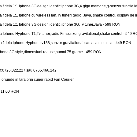
a fidela 1:1 iphone 3G,deisgn identic iphone 3G,4 giga memorie,g-senzor:functie i
a fidela 1:1 Iphone cu wireless lan,Tv tuner,Radio, Java, shake control, display de 
a fidela 1:1 Iphone 3G,design identic iphone 3G,Tv tuner,Java - 599 RON
a Iphone,Hyphone T1,Tv tuner,radio Fm,senzor gravitational,shake control - 549 
a fidela iphone,Hyphone v188,senzor gravitational,carcasa metalica - 449 RON
phone 3G style,dimensiuni reduse,numai 75 grame - 459 RON
n:0726.022.227 sau 0765.466.242
e oriunde in tara prin curier rapid Fan Courier.
:
11.00
RON