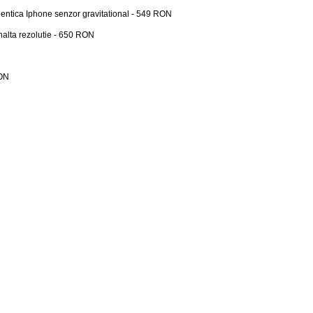
dentica Iphone senzor gravitational - 549 RON
inalta rezolutie - 650 RON
RON