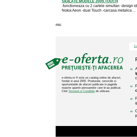
SIGILATE.MODELE 2009.TOUCH
-functioneaza cu 2 cartele simultan -design id
Nokia Aeon -dual Touch -carcasa metalica ...
mic
Co
A
i
c
e-oferta.ro ® este un catalog online de afaceri,
fondat in anul 2005. Produsele, serviciile si
oportunitatile de afaceri publicate in paginile
P
noastre apartin persoanelor care le-au publicat.
c
Cititi
Termenii si Conditiile
de utilizare.
P
i
C
p