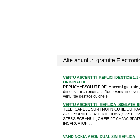
Alte anunturi gratuite Electron
VERTU ASCENT TI! REPLICI IDENTICE 1:1
ORIGINALUL
REPLICA ABSOLUT FIDELA aceasi greutate ,
dimensiuni ca originalul *logo Vertu, imei vert
vertu *se desface cu cheie
VERTU ASCENT TI - REPLICA -SIGILATE -
TELEFOANELE SUNT NOI IN CUTIE CU TO
ACCESORIILE 2 BATERII , HUSA , CASTI , B
STERS ECRANUL , CHEIE PT CAPAC SPATE
INCARCATOR , ...
VAND NOKIA AEON DUAL SIM REPLICA