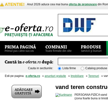
ATENTIE!
Anul 2026 aduce cea mai buna
oferta de promovare
din Rom
Cauta in sectiunile:
Lista firme
Catalog produse
Esti pe pagina:
e-oferta.ro
»
anunturi gratuite
»
Imobiliare
»
Terenuri
» vand
vand teren construc
PERSOANA FIZICA vand 53
(zona foarte buna si linisti