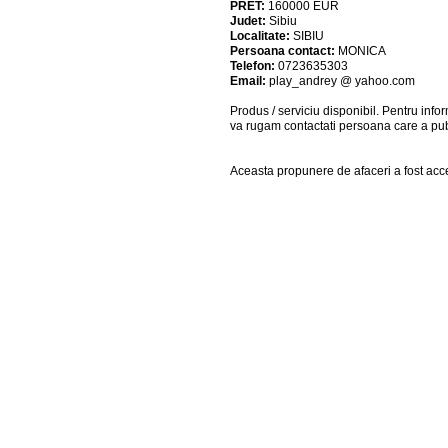
PRET:
160000
EUR
Judet:
Sibiu
Localitate:
SIBIU
Persoana contact:
MONICA
Telefon:
0723635303
Email:
play_andrey @ yahoo.com
Produs / serviciu
disponibil
. Pentru info
va rugam contactati persoana care a pub
Aceasta propunere de afaceri a fost acce