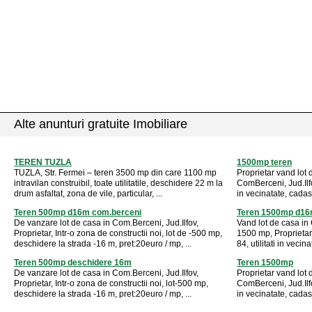
Alte anunturi gratuite Imobiliare
TEREN TUZLA
1500mp teren
TUZLA, Str. Fermei – teren 3500 mp din care 1100 mp
Proprietar vand lot
intravilan construibil, toate utilitatile, deschidere 22 m la
ComBerceni, Jud.Ilfov
drum asfaltat, zona de vile, particular, ...
in vecinatate, cadast
Teren 500mp d16m com.berceni
Teren 1500mp d1
De vanzare lot de casa in Com.Berceni, Jud.Ilfov,
Vand lot de casa in
Proprietar, Intr-o zona de constructii noi, lot de -500 mp,
1500 mp, Proprietar,
deschidere la strada -16 m, pret:20euro / mp, ...
84, utilitati in vecin
Teren 500mp deschidere 16m
Teren 1500mp
De vanzare lot de casa in Com.Berceni, Jud.Ilfov,
Proprietar vand lot
Proprietar, Intr-o zona de constructii noi, lot-500 mp,
ComBerceni, Jud.Ilfov
deschidere la strada -16 m, pret:20euro / mp, ...
in vecinatate, cadast