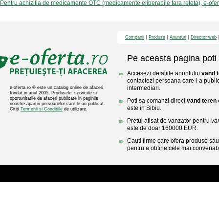
Pentru achizitia de medicamente OTC (medicamente eliberabile fara reteta), e-ofe
Companii
Produse
Anunturi
Director web
Pe aceasta pagina poti 
Accesezi detaliile anuntului
vand t
contactezi persoana care l-a public
intermediari.
e-oferta.ro ® este un catalog online de afaceri,
fondat in anul 2005. Produsele, serviciile si
oportunitatile de afaceri publicate in paginile
Poti sa comanzi direct
vand teren c
noastre apartin persoanelor care le-au publicat.
este in Sibiu.
Cititi
Termenii si Conditiile
de utilizare.
Pretul afisat de vanzator pentru
van
este de doar 160000 EUR.
Cauti firme care ofera produse sau 
pentru a obtine cele mai convenabi