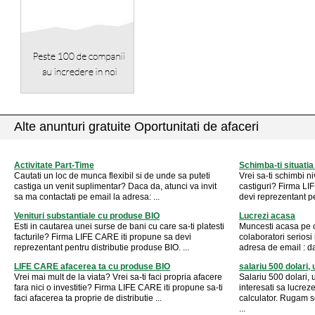
Alte anunturi gratuite Oportunitati de afaceri
Activitate Part-Time
Schimba-ti situati
Cautati un loc de munca flexibil si de unde sa puteti
Vrei sa-ti schimbi ni
castiga un venit suplimentar? Daca da, atunci va invit
castiguri? Firma LIF
sa ma contactati pe email la adresa: ...
devi reprezentant pe
Venituri substantiale cu produse BIO
Lucrezi acasa
Esti in cautarea unei surse de bani cu care sa-ti platesti
Muncesti acasa pe c
facturile? Firma LIFE CARE iti propune sa devi
colaboratori seriosi i
reprezentant pentru distributie produse BIO. ...
adresa de email :
d
LIFE CARE afacerea ta cu produse BIO
salariu 500 dolari, 
Vrei mai mult de la viata? Vrei sa-ti faci propria afacere
Salariu 500 dolari,
fara nici o investitie? Firma LIFE CARE iti propune sa-ti
interesati sa lucrez
faci afacerea ta proprie de distributie ...
calculator. Rugam s
...