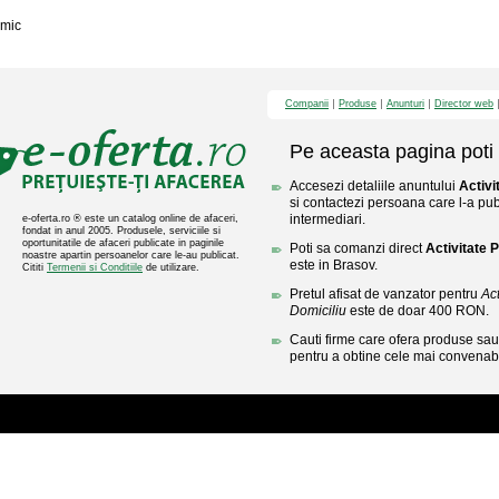
mic
Companii
Produse
Anunturi
Director web
Pe aceasta pagina poti 
Accesezi detaliile anuntului
Activi
si contactezi persoana care l-a publ
intermediari.
e-oferta.ro ® este un catalog online de afaceri,
fondat in anul 2005. Produsele, serviciile si
oportunitatile de afaceri publicate in paginile
Poti sa comanzi direct
Activitate 
noastre apartin persoanelor care le-au publicat.
este in Brasov.
Cititi
Termenii si Conditiile
de utilizare.
Pretul afisat de vanzator pentru
Act
Domiciliu
este de doar 400 RON.
Cauti firme care ofera produse sau 
pentru a obtine cele mai convenabi