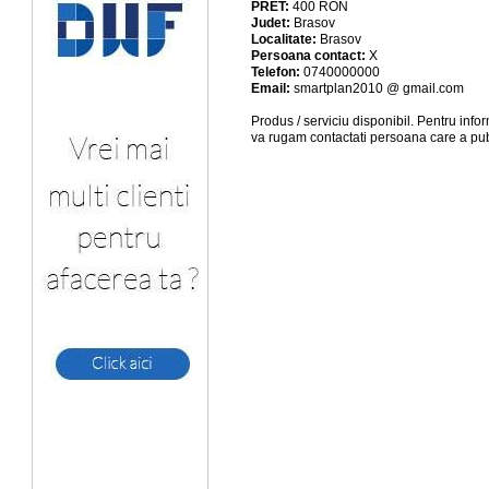
PRET:
400
RON
Judet:
Brasov
Localitate:
Brasov
Persoana contact:
X
Telefon:
0740000000
Email:
smartplan2010 @ gmail.com
Produs / serviciu
disponibil
. Pentru info
va rugam contactati persoana care a pub