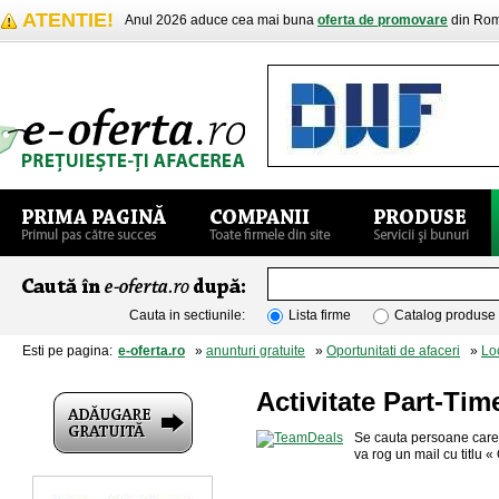
ATENTIE!
Anul 2026 aduce cea mai buna
oferta de promovare
din Rom
Cauta in sectiunile:
Lista firme
Catalog produse
Esti pe pagina:
e-oferta.ro
»
anunturi gratuite
»
Oportunitati de afaceri
»
Lo
Activitate Part-Tim
Se cauta persoane care d
va rog un mail cu titlu