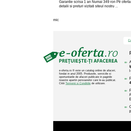
Garantie scrisa 1 an Numai 349 ron Ptr ofert
detalii si preturi vizitati siteul nostru ...
mic
Co
A
i
l
e-oferta.ro ® este un catalog online de afaceri,
fondat in anul 2005. Produsele, serviciile si
oportunitatile de afaceri publicate in paginile
P
noastre apartin persoanelor care le-au publicat.
4
Cititi
Termenii si Conditiile
de utilizare.
P
R
C
p