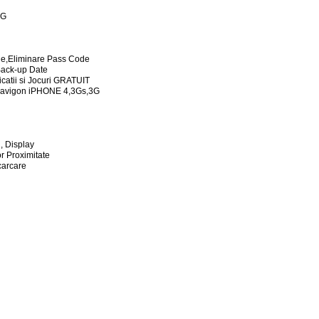
2G
de,Eliminare Pass Code
 Back-up Date
licatii si Jocuri GRATUIT
 Navigon iPHONE 4,3Gs,3G
, Display
or Proximitate
ncarcare