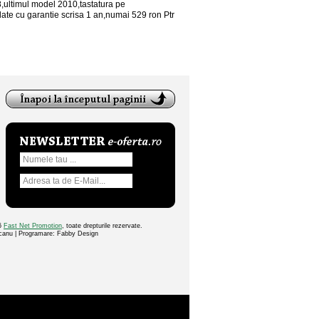
8,ultimul model 2010,tastatura pe
late cu garantie scrisa 1 an,numai 529 ron Ptr
26
Fast Net Promotion
, toate drepturile rezervate.
ocanu | Programare: Fabby Design