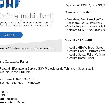
Reparatii iPHONE 4, 3Gs, 3G, 
Operatii SOFTWARE:
- Decodare, Resoftare, Up-Gra
- Rescriere Soft, Customizare,
- Crack-uire pentru a instala Ap
- Instalare GPS iGO 2010 sau
Operatii HARDWARE:
- Inlocuire GEAM, Touch Screen
- Inlocuire Casca, Difuzor,Senz
- Inlocuire Sursa, Folie, Mufa I
- Inlocuire Home Button
cuire Carcasa cu Rama
Reparatii Efectuate in Service GSM Profesional de Tehnicieni Specializati.
im numai Piese ORIGINALE
act - Daniel - 0767.782.151
essenger:
stronggsm@yahoo.com
:
10
EUR
:
N/A
tate:
Bucuresti
ana contact:
Daniel