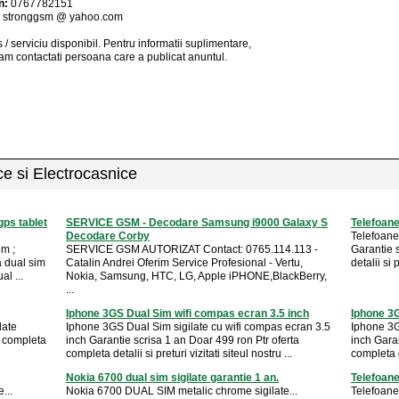
n:
0767782151
:
stronggsm @ yahoo.com
 / serviciu
disponibil
. Pentru informatii suplimentare,
am contactati persoana care a publicat anuntul.
ice si Electrocasnice
gps tablet
SERVICE GSM - Decodare Samsung i9000 Galaxy S
Telefoane
Decodare Corby
Telefoane 
m ;
SERVICE GSM AUTORIZAT Contact: 0765.114.113 -
Garantie 
a dual sim
Catalin Andrei Oferim Service Profesional - Vertu,
detalii si p
al ...
Nokia, Samsung, HTC, LG, Apple iPHONE,BlackBerry,
...
Iphone 3GS Dual Sim wifi compas ecran 3.5 inch
Iphone 3G
late
Iphone 3GS Dual Sim sigilate cu wifi compas ecran 3.5
Iphone 3G
a completa
inch Garantie scrisa 1 an Doar 499 ron Ptr oferta
inch Garan
completa detalii si preturi vizitati siteul nostru ...
completa de
Nokia 6700 dual sim sigilate garantie 1 an.
Telefoane
...
Nokia 6700 DUAL SIM metalic chrome sigilate...
Telefoane