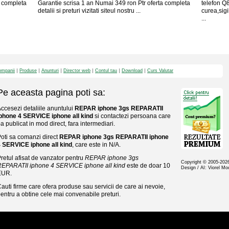
a completa
Garantie scrisa 1 an Numai 349 ron Ptr oferta completa
telefon Q
detalii si preturi vizitati siteul nostru ...
curea,sigi
...
mpanii
Produse
Anunturi
Director web
Contul tau
Download
Curs Valutar
Pe aceasta pagina poti sa:
ccesezi detaliile anuntului
REPAR iphone 3gs REPARATII
phone 4 SERVICE iphone all kind
si contactezi persoana care
-a publicat in mod direct, fara intermediari.
oti sa comanzi direct
REPAR iphone 3gs REPARATII iphone
 SERVICE iphone all kind
, care este in N/A.
retul afisat de vanzator pentru
REPAR iphone 3gs
Copyright © 2005-20
EPARATII iphone 4 SERVICE iphone all kind
este de doar 10
Design / AI: Viorel M
EUR.
auti firme care ofera produse sau servicii de care ai nevoie,
entru a obtine cele mai convenabile preturi.