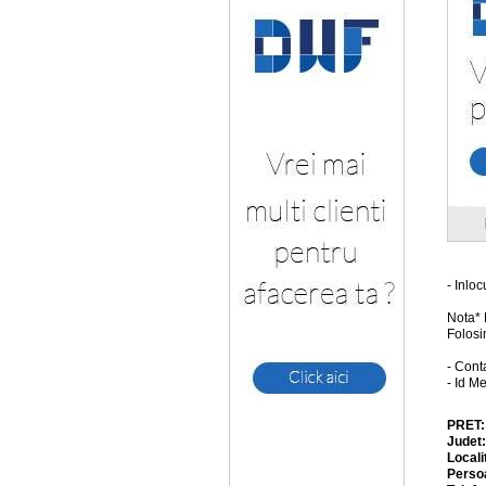
- Inlo
Nota* 
Folos
- Cont
- Id M
PRET
Judet
Locali
Perso