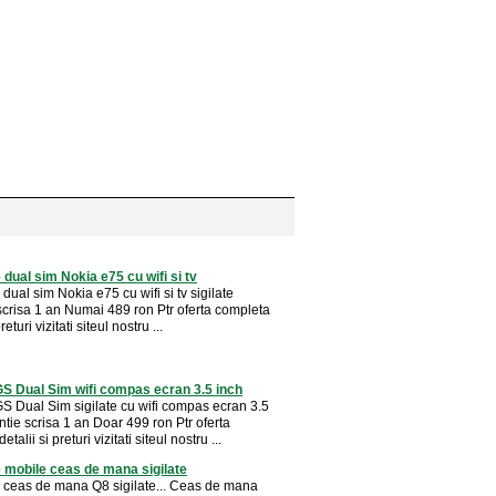
 dual sim Nokia e75 cu wifi si tv
dual sim Nokia e75 cu wifi si tv sigilate
scrisa 1 an Numai 489 ron Ptr oferta completa
returi vizitati siteul nostru ...
S Dual Sim wifi compas ecran 3.5 inch
S Dual Sim sigilate cu wifi compas ecran 3.5
tie scrisa 1 an Doar 499 ron Ptr oferta
talii si preturi vizitati siteul nostru ...
 mobile ceas de mana sigilate
 ceas de mana Q8 sigilate... Ceas de mana