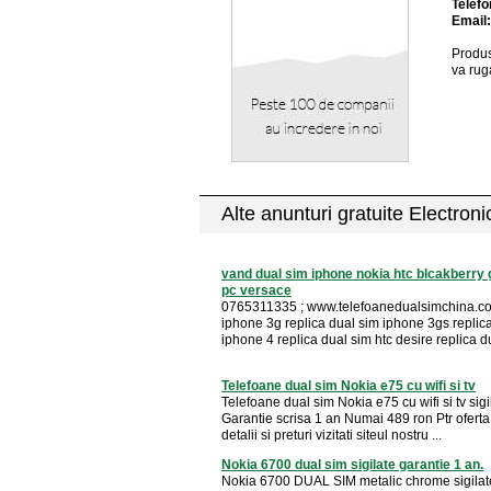
Telefo
Email
Produs
va rug
Alte anunturi gratuite Electron
vand dual sim iphone nokia htc blcakberry 
pc versace
0765311335 ; www.telefoanedualsimchina.co
iphone 3g replica dual sim iphone 3gs replic
iphone 4 replica dual sim htc desire replica du
Telefoane dual sim Nokia e75 cu wifi si tv
Telefoane dual sim Nokia e75 cu wifi si tv sigi
Garantie scrisa 1 an Numai 489 ron Ptr ofert
detalii si preturi vizitati siteul nostru ...
Nokia 6700 dual sim sigilate garantie 1 an.
Nokia 6700 DUAL SIM metalic chrome sigilate