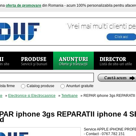
buna
oferta de promovare
din Romania - acum 100% personalizabila pentru aface
ista firme
Catalog produse
Anunturi gratuite
te
»
Electronice si Electrocasnice
»
Telefoane
» REPAR iphone 3gs REPARATII 
PAR iphone 3gs REPARATII iphone 4 S
nd
Service APPLE iPHONE PROF
- Contact - 0767.782.151