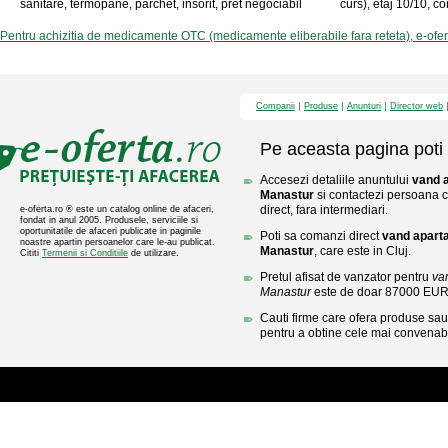
sanitare, termopane, parchet, insorit, pret negociabil
curs), etaj 10/10, co
Pentru achizitia de medicamente OTC (medicamente eliberabile fara reteta), e-ofe
Companii
Produse
Anunturi
Director web
Pe aceasta pagina poti 
Accesezi detaliile anuntului
vand 
Manastur
si contactezi persoana c
direct, fara intermediari.
e-oferta.ro ® este un catalog online de afaceri,
fondat in anul 2005. Produsele, serviciile si
oportunitatile de afaceri publicate in paginile
Poti sa comanzi direct
vand apart
noastre apartin persoanelor care le-au publicat.
Manastur
, care este in Cluj.
Cititi
Termenii si Conditiile
de utilizare.
Pretul afisat de vanzator pentru
va
Manastur
este de doar 87000 EUR
Cauti firme care ofera produse sau 
pentru a obtine cele mai convenabi