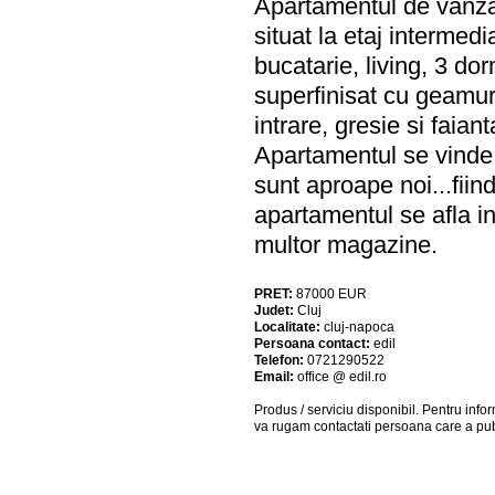
Apartamentul de vanzar
situat la etaj interme
bucatarie, living, 3 do
superfinisat cu geamur
intrare, gresie si faia
Apartamentul se vinde c
sunt aproape noi...fiin
apartamentul se afla i
multor magazine.
PRET:
87000
EUR
Judet:
Cluj
Localitate:
cluj-napoca
Persoana contact:
edil
Telefon:
0721290522
Email:
office @ edil.ro
Produs / serviciu
disponibil
. Pentru info
va rugam contactati persoana care a pub