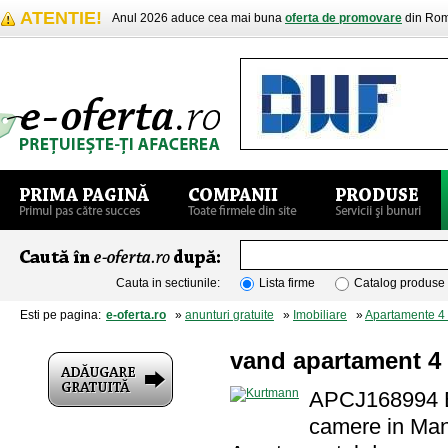
ATENTIE!
Anul 2026 aduce cea mai buna
oferta de promovare
din Rom
Cauta in sectiunile:
Lista firme
Catalog produse
Esti pe pagina:
e-oferta.ro
»
anunturi gratuite
»
Imobiliare
»
Apartamente 4
vand apartament 4
APCJ168994 ED
camere in Mana