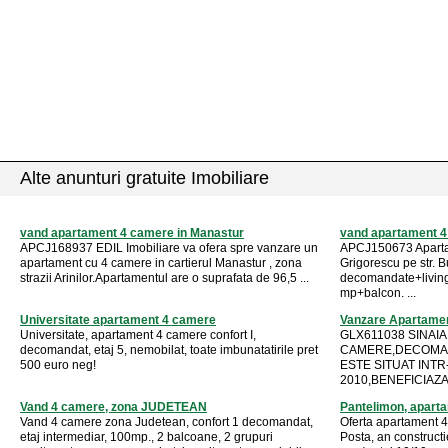
Alte anunturi gratuite Imobiliare
vand apartament 4 camere in Manastur
vand apartament 4
APCJ168937 EDIL Imobiliare va ofera spre vanzare un
APCJ150673 Apartam
apartament cu 4 camere in cartierul Manastur , zona
Grigorescu pe str. 
strazii Arinilor.Apartamentul are o suprafata de 96,5 ...
decomandate+living.
mp+balcon. ...
Universitate apartament 4 camere
Vanzare Apartamen
Universitate, apartament 4 camere confort I,
GLX611038 SINAI
decomandat, etaj 5, nemobilat, toate imbunatatirile pret
CAMERE,DECOMAN
500 euro neg!
ESTE SITUAT INTR
2010,BENEFICIAZA
Vand 4 camere, zona JUDETEAN
Pantelimon, apart
Vand 4 camere zona Judetean, confort 1 decomandat,
Oferta apartament 4
etaj intermediar, 100mp., 2 balcoane, 2 grupuri
Posta, an constructie