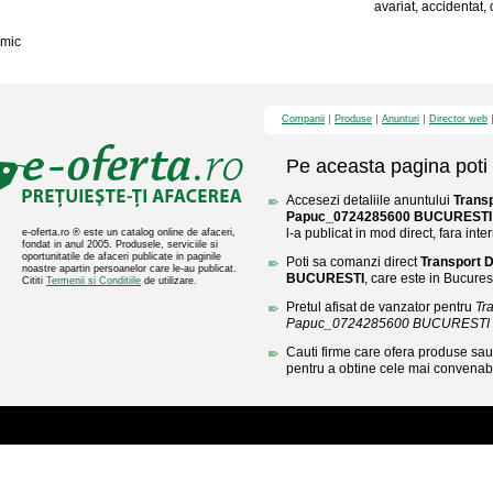
avariat, accidentat, 
mic
Companii
Produse
Anunturi
Director web
Pe aceasta pagina poti 
Accesezi detaliile anuntului
Trans
Papuc_0724285600 BUCURESTI
l-a publicat in mod direct, fara inte
e-oferta.ro ® este un catalog online de afaceri,
fondat in anul 2005. Produsele, serviciile si
oportunitatile de afaceri publicate in paginile
Poti sa comanzi direct
Transport 
noastre apartin persoanelor care le-au publicat.
BUCURESTI
, care este in Bucurest
Cititi
Termenii si Conditiile
de utilizare.
Pretul afisat de vanzator pentru
Tr
Papuc_0724285600 BUCURESTI
Cauti firme care ofera produse sau 
pentru a obtine cele mai convenabi