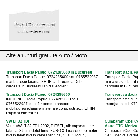
Alte anunturi gratuite Auto / Moto
Transport Dacia Papuc_0724285600 in Bucuresti
Transport Dacia P
Transport Dacia Papuc_0724285600 sau 0765522987
Transport Dacia P
marfa,gresie,faianta IEFTIN cu furgoneta Duba
marfa,gresie,faiant
carosata in Bucuresti.rapid si eficient
carosata in Bucuresti
Transport Dacia Papuc_0724285600
Transport cu dacia
INCHIRIEZ Dacia Papuc_0724285600 sau
Transport ieftin cu 
0765522987 cu sofer pentru transport
imprejurimi. tel: 0
mobila,gresie,faianta,materiale constructii,etc. IEFTIN
Rapid si eficient cu ...
VW LT 32 TDI
Cumparam Opel Cors
Vand VW LT 32 TDI, 2002, DIESEL, alb vopseaua de
Astra GTC, Meriva .
fabrica, 3,5t modelul lung, EURO 3, fara serie pe motor
Cumparam Opel Corsa
nici in talon nici in cartea tehnica, 4 usi, 3 locuri, ...
GTC, Meriva avaria