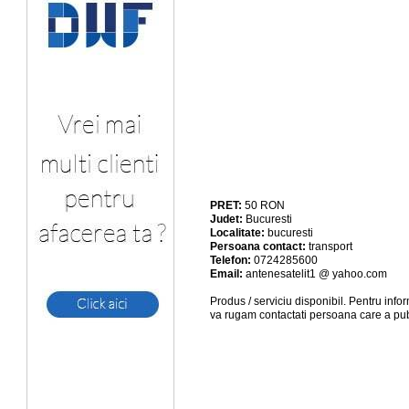
PRET:
50
RON
Judet:
Bucuresti
Localitate:
bucuresti
Persoana contact:
transport
Telefon:
0724285600
Email:
antenesatelit1 @ yahoo.com
Produs / serviciu
disponibil
. Pentru info
va rugam contactati persoana care a pub