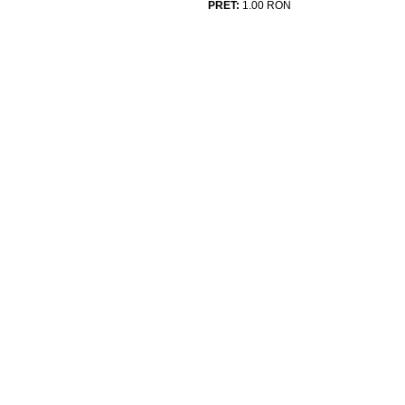
PRET:
1.00
RON