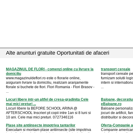
Alte anunturi gratuite Oportunitati de afaceri
MAGAZINUL DE FLORI - comenzi online cu livrare la
transport cereale
domiciliu
transport cereale
www.magazinuldeflori.ro este o florarie online,
furnizam solutii logi
asiguram livrare la domiciliu, realizam aranjamente
intern si internati
florale si buchete de flori. Flori Romania - Flori Brasov -
...
...
Locuri libere intr-un altfel de cresa-gradinita Cele
Baloane, decoratiuni
mai mici preturi ...
eBaloane.ro
Locuri libere la BEFORE SCHOOL ARINA @
Baloane personaliza
AFTERSCHOOL Inscrieri pt copii intre 1an si 8 luni si
jocuri de artificii, f
10 ani. Cele mai mici preturi. 0727346116
distribuitor si deco
Plase site antiinsecte impotriva tantarilor
Oferta-Companie 
Executam si montam plase antiinsecte (site impotriva
Companie americana