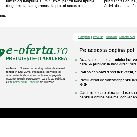
tantarilor) tamplarie aluminiu/pvc, pentru toate tipurile
prin franciza online,
de geam. calitate germana la preturi accesibile ...
Activitate zilnica, 2 
mic
Companii
Produse
Anunturi
Director web
Pe aceasta pagina poti 
Accesezi detaliile anuntului
fier v
care l-a publicat in mod direct, fara
e-oferta.ro ® este un catalog online de afaceri,
Poti sa comanzi direct
fier vechi
, 
fondat in anul 2005. Produsele, serviciile si
oportunitatile de afaceri publicate in paginile
noastre apartin persoanelor care le-au publicat.
Pretul afisat de vanzator pentru
fie
Cititi
Termenii si Conditiile
de utilizare.
RON.
Cauti firme care ofera produse sau 
pentru a obtine cele mai convenabi