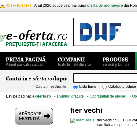
ATENTIE!
Anul 2026 aduce cea mai buna
oferta de promovare
din Rom
Cauta in sectiunile:
Lista firme
Catalog produse
Esti pe pagina:
e-oferta.ro
»
anunturi gratuite
»
Oportunitati de afaceri
»
Opo
fier vechi
fier vechi : S.C. CUMP
cantitatea disponibila 