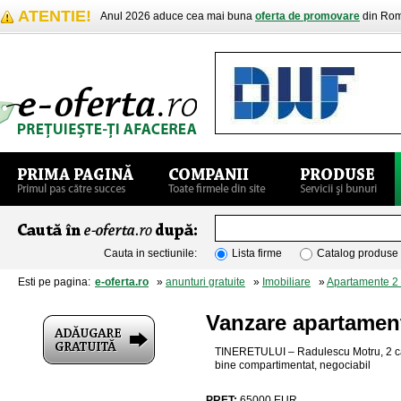
ATENTIE!
Anul 2026 aduce cea mai buna
oferta de promovare
din Rom
Cauta in sectiunile:
Lista firme
Catalog produse
Esti pe pagina:
e-oferta.ro
»
anunturi gratuite
»
Imobiliare
»
Apartamente 2
Vanzare apartamen
TINERETULUI – Radulescu Motru, 2 camer
bine compartimentat, negociabil
PRET:
65000
EUR