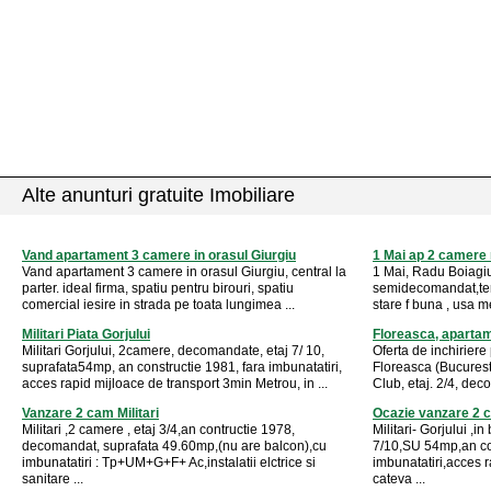
Alte anunturi gratuite Imobiliare
Vand apartament 3 camere in orasul Giurgiu
1 Mai ap 2 camere
Vand apartament 3 camere in orasul Giurgiu, central la
1 Mai, Radu Boiagiu
parter. ideal firma, spatiu pentru birouri, spatiu
semidecomandat,term
comercial iesire in strada pe toata lungimea ...
stare f buna , usa met
Militari Piata Gorjului
Floreasca, apartam
Militari Gorjului, 2camere, decomandate, etaj 7/ 10,
Oferta de inchirier
suprafata54mp, an constructie 1981, fara imbunatatiri,
Floreasca (Bucuresti)
acces rapid mijloace de transport 3min Metrou, in ...
Club, etaj. 2/4, dec
Vanzare 2 cam Militari
Ocazie vanzare 2 ca
Militari ,2 camere , etaj 3/4,an contructie 1978,
Militari- Gorjului ,i
decomandat, suprafata 49.60mp,(nu are balcon),cu
7/10,SU 54mp,an co
imbunatatiri : Tp+UM+G+F+ Ac,instalatii elctrice si
imbunatatiri,acces r
sanitare ...
cateva ...