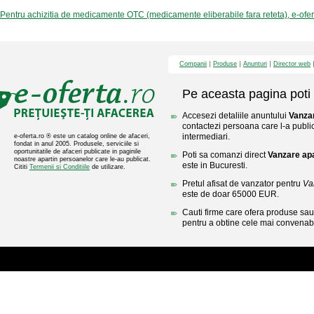
Pentru achizitia de medicamente OTC (medicamente eliberabile fara reteta), e-ofe
Companii
Produse
Anunturi
Director web
Pe aceasta pagina poti 
Accesezi detaliile anuntului
Vanza
contactezi persoana care l-a public
intermediari.
e-oferta.ro ® este un catalog online de afaceri,
fondat in anul 2005. Produsele, serviciile si
oportunitatile de afaceri publicate in paginile
Poti sa comanzi direct
Vanzare ap
noastre apartin persoanelor care le-au publicat.
este in Bucuresti.
Cititi
Termenii si Conditiile
de utilizare.
Pretul afisat de vanzator pentru
Va
este de doar 65000 EUR.
Cauti firme care ofera produse sau 
pentru a obtine cele mai convenabi