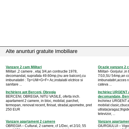
Alte anunturi gratuite Imobiliare
Vanzare 2 cam Militari
Ocazie vanzare 2 ca
Militari ,2 camere , etaj 3/4,an contructie 1978,
Militari- Gorjului ,i
decomandat, suprafata 49.60mp,(nu are balcon),cu
7/10,SU 54mp,an co
imbunatatiri : Tp+UM+G+F+ Ac,instalatii elctrice si
imbunatatiri,acces r
sanitare ...
cateva ...
Inchiriere apt Berceni, Obregia
Inchiriez URGENT 
BERCENI, OBREGIA, NITU VASILE, oferta inch.
decomandate, Ber
apartament 2 camere, in bloc, mobilat, parchet,
Inchiriez URGENT 
termopan, renovat recent, finisat, stradal,apometre, pret
mobilat clasic,cbuc
250 EUR
utilata(aragaz,frigid
televizor, ...
Vanzare apartament 2 camere
Vanzare apartame
OBREGIA – Cultural, 2 camere, cf 1/Dec, et 2/10, 55
GIURGIULUI – Vigoni