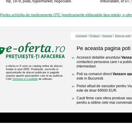
mp, 1978, piata, hypermarket, negociabil.
imbunatatiri, et 5/7,
Pentru achizitia de medicamente OTC (medicamente eliberabile fara reteta), e-ofe
Companii
Produse
Anunturi
Director web
Pe aceasta pagina poti 
Accesezi detaliile anuntului
Vanza
contactezi persoana care l-a public
intermediari.
e-oferta.ro ® este un catalog online de afaceri,
fondat in anul 2005. Produsele, serviciile si
oportunitatile de afaceri publicate in paginile
Poti sa comanzi direct
Vanzare ap
noastre apartin persoanelor care le-au publicat.
este in Bucuresti.
Cititi
Termenii si Conditiile
de utilizare.
Pretul afisat de vanzator pentru
Va
este de doar 69000 EUR.
Cauti firme care ofera produse sau 
pentru a obtine cele mai convenabi