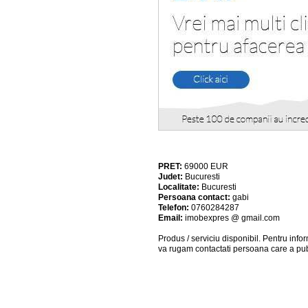
PRET:
69000
EUR
Judet:
Bucuresti
Localitate:
Bucuresti
Persoana contact:
gabi
Telefon:
0760284287
Email:
imobexpres @ gmail.com
Produs / serviciu
disponibil
. Pentru info
va rugam contactati persoana care a pub