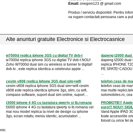
Email:
onegsm123 @ gmail.com
Produs / serviciu
disponibil
. Pentru info
va rugam contactati persoana care a pub
Alte anunturi gratuite Electronice si Electrocasnice
w7000d replica iphone 3GS cu digital TV dvb-t
dapeng t2000 dual s
w7000d replica iphone 3GS cu digital TV dvb-t NOU!
dapeng t2000 dual s
Zoho W7000d dual sim cu wireless si tunner tv digital!
replica IPHONE T
dvb-tv , este replica identica a celebrului apple ...
PE SPATE! CADOU C
...
cesim v808 replica Iphone 3GS dual sim+wifi
telefon ceas de ma
cesim v808 replica Iphone 3GS dual sim+wifi cesim
telefon ceas de man
v808 este replica identica iphone 3gs, slim, cu wifi,
mai multe replici,te
compass software, suport dual sim online, suport ...
solomobiles.ro, cea
t3000 iphone 4 4G cu tastatura qwerty si lb.romana
PROMOTIE!! Apple 
t3000 iphone 4 4G cu tastatura qwerty si lb.romana cel
euro!!! NOU!! SIGI
mai nou model replica la nivel de design cu iphone
Vand Apple IPAD 3G 
3gs, ecran rotativ, meniu identic, acumulatori ...
toate accesoriile ori
folosit cu orice fel d
mic