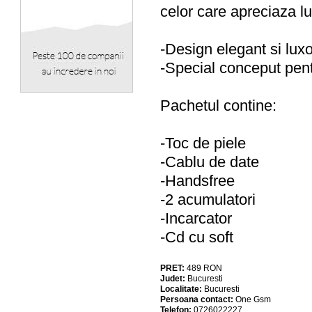
celor care apreciaza lu
-Design elegant si lux
-Special conceput pen
Pachetul contine:
-Toc de piele
-Cablu de date
-Handsfree
-2 acumulatori
-Incarcator
-Cd cu soft
PRET:
489
RON
Judet:
Bucuresti
Localitate:
Bucuresti
Persoana contact:
One Gsm
Telefon:
0726022227