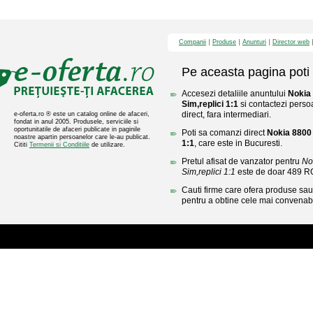
Companii
Produse
Anunturi
Director web
Pe aceasta pagina poti 
Accesezi detaliile anuntului
Nokia 
Sim,replici 1:1
si contactezi perso
direct, fara intermediari.
e-oferta.ro ® este un catalog online de afaceri,
fondat in anul 2005. Produsele, serviciile si
oportunitatile de afaceri publicate in paginile
Poti sa comanzi direct
Nokia 8800 
noastre apartin persoanelor care le-au publicat.
1:1
, care este in Bucuresti.
Cititi
Termenii si Conditiile
de utilizare.
Pretul afisat de vanzator pentru
No
Sim,replici 1:1
este de doar 489 R
Cauti firme care ofera produse sau 
pentru a obtine cele mai convenabi