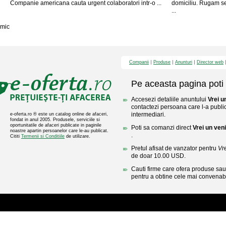
Companie americana cauta urgent colaboratori intr-o ...
domiciliu. Rugam se
...
mic
Companii
Produse
Anunturi
Director web
Pe aceasta pagina poti 
Accesezi detaliile anuntului
Vrei u
contactezi persoana care l-a public
intermediari.
e-oferta.ro ® este un catalog online de afaceri,
fondat in anul 2005. Produsele, serviciile si
oportunitatile de afaceri publicate in paginile
Poti sa comanzi direct
Vrei un ven
noastre apartin persoanelor care le-au publicat.
.
Cititi
Termenii si Conditiile
de utilizare.
Pretul afisat de vanzator pentru
Vr
de doar 10.00 USD.
Cauti firme care ofera produse sau 
pentru a obtine cele mai convenabi