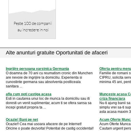
Alte anunturi gratuite Oportunitati de afaceri
Ingrijire persoana varstnica Germania
Oferta pentru mena
O doamna de 70 ani cu reumatism cronic din Munchen
Familie de romani st
are nevoie de ingrijire la domiciliu. Experienta si
CIPRU, solicita serv
cunostinte germana sau absolventa postliceala
minima 45 ani, pentru
sanitara ...
afla cum poti castiga acasa
Munceste acasa Ce
Esti in cautarea unui loc de munca la domiciliu sau iti
criza financiara
doresti un venit suplimentar, acum ti se ofera sansa sa
Nu-ti ajung banii sa 
incepi gratuit propria ta ...
simplu vrei sa-ti sup
asta acasa maxim 3 o
Ocazie! Bani pe net
Acum Oferte Munca.
Ocazie!! Cea mai usoara afacere de pe Internet!
Acum Oferte Munca. 
Oricine o poate dezvolta! Potential de castig occidental!
Cautam urgent perso