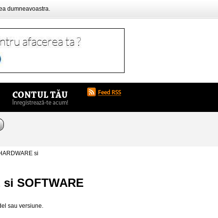
rea dumneavoastra.
 HARDWARE si
E si SOFTWARE
el sau versiune.