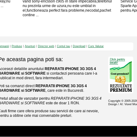
play,nu
vand sony-ericsson c905 in stare impecabila,telefonul
Service G
...
nu prezinta urme de uzura,nu este umblat in
Sparte Ap
el,functioneaza perfect fara probleme,necodat,pachet
pentru Ap
contine ...
mpanii
Produse
Anunturi
Director web
Contul tau
Download
Curs Valutar
Pe aceasta pagina poti sa:
ccesezi detaliile anuntului
REPARATII iPHONE 3G 3GS 4
HARDWARE si SOFTWARE
si contactezi persoana care l-a
ublicat in mod direct, fara intermediari.
oti sa comanzi direct
REPARATII iPHONE 3G 3GS 4
HARDWARE si SOFTWARE
, care este in Bucuresti.
retul afisat de vanzator pentru
REPARATII iPHONE 3G 3GS 4
Copyright © 2005-20
HARDWARE si SOFTWARE
este de doar 1 RON.
Design / AI: Viorel M
auti firme care ofera produse sau servicii de care ai nevoie,
entru a obtine cele mai convenabile preturi.