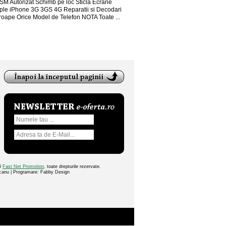
SM Autorizat Schimb pe loc Sticla Ecrane
ple iPhone 3G 3GS 4G Reparatii si Decodari
roape Orice Model de Telefon NOTA Toate ...
26
Fast Net Promotion
, toate drepturile rezervate.
ocanu | Programare: Fabby Design