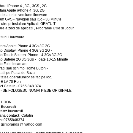
are iPhone 4 , 3G , 3GS , 2G
tam Apple iPhone 4, 3G, 2G
de la orice versiune firmware.
lam GPS - Navigon sau iGo - 30 Minute
-uire pt instalare Aplicatii GRATUIT
are a zeci de aplicatii , Programe Utile si Jocuri
tiuni Hardware:
ram Apple iPhone 4 3Gs 3G 2G
b Display iPhone 4 3Gs 3G 2G -
b Touch Screen iPhone - 4 3Gs 3G 2G -
b Baterie 2G 3G 3Gs - Toate 10-15 Minute
b Folie incarcare -
atii sau schimb Home Buton -
atii pe Placa de Baza
itatea operatiunilor se fac pe loc.
DE LA 70 Ron
ct Catalin - 0765.848.374
a - SE FOLOSESC NUMAI PIESE ORIGINALE
:
1
RON
:
Bucuresti
tate:
bucuresti
ana contact:
Catalin
n:
0765848374
:
gsmbrands @ yahoo.com