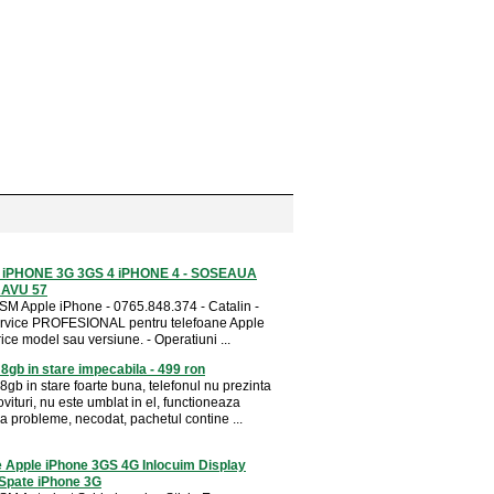
 iPHONE 3G 3GS 4 iPHONE 4 - SOSEAUA
RAVU 57
SM Apple iPhone - 0765.848.374 - Catalin -
rvice PROFESIONAL pentru telefoane Apple
ce model sau versiune. - Operatiuni ...
8gb in stare impecabila - 499 ron
gb in stare foarte buna, telefonul nu prezinta
vituri, nu este umblat in el, functioneaza
ra probleme, necodat, pachetul contine ...
e Apple iPhone 3GS 4G Inlocuim Display
Spate iPhone 3G