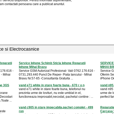
 / serviciu
disponibil
. Pentru informatii suplimentare,
am contactati persoana care a publicat anuntul.
ice si Electrocasnice
eparatii
Service Iphone Schimb Sticla Iphone Reparatii
SERVICE
Iphone Mihai Bravu
MIHAI B
.176.616 -
Service GSM Autorizat Profesional- Vali 0762.176.616 -
Service G
 - Mihai
0731.293.440 Punct De Reper- Piata Iancului - Mihai
Oferim Se
Bravu Nr.57-65 -Consultanta Gratuita ...
iPhone Ori
ne 3GS
vand e71 white in stare foarte buna - 670 r o n
vand n95 
vand e71 white in stare foarte buna, telefonul nu
vand n95 8
Ecrane
prezinta urme de lovituri, nu este umblat in el,
urme de lo
 Decodari
functioneaza ireprosabil,necodat, pachetul contine : ...
perfect fa
Toate ...
vand c905 in stare impecabila,pachet complet - 499
Reparati
 este
ron
Carcasa 