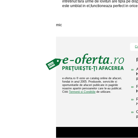
intretinut fara urme de lovituri are tipla pe dis
este umblat in el,functioneaza perfect in orice 
mic
Co
A
p
e-oferta.ro ® este un catalog online de afaceri,
fondat in anul 2005. Produsele, serviciile si
oportunitatile de afaceri publicate in paginile
P
noastre apartin persoanelor care le-au publicat.
Cititi
Termenii si Conditiile
de utilizare.
P
C
p