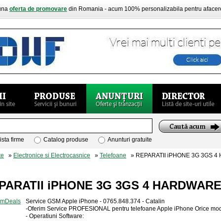
buna
oferta de promovare
din Romania - acum 100% personalizabila pentru aface
ista firme
Catalog produse
Anunturi gratuite
te
»
Electronice si Electrocasnice
»
Telefoane
» REPARATII iPHONE 3G 3GS 4
PARATII iPHONE 3G 3GS 4 HARDWAR
Service GSM Apple iPhone - 0765.848.374 - Catalin
-Oferim Service PROFESIONAL pentru telefoane Apple iPhone Orice mod
- Operatiuni Software: