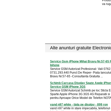
Produs
va rug
Alte anunturi gratuite Electron
Service Gsm iPhone Mihai Bravu Nr.57-65 R
Iphone
Service GSM Autorizat Profesional- Vali 0762
0731.293.440 Punct De Reper- Piata Iancului
Bravu Nr.57-65 -Consultanta Gratuita ...
Schimb Carcasa Display Spate Apple iPho
Service GSM iPhone 3GS
Service GSM Autorizat Schimb pe loc Sticla 
Sparte Apple iPhone 3G 3GS 4G Reparatii si
pentru Aproape Orice Model de Telefon NOTA 
vand n97 white - tipla pe display - 899 ron
vand n97 white in stare impecabila, telefonul