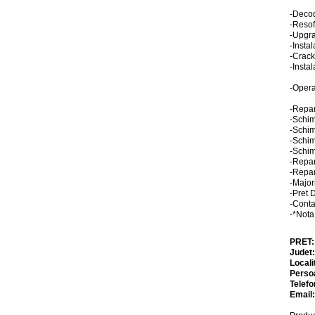
-Decod
-Resof
-Upgra
-Insta
-Crack
-Instal
-Opera
-Repa
-Schim
-Schim
-Schim
-Schim
-Repar
-Repar
-Major
-Pret 
-Conta
-*Not
PRET
Judet
Locali
Perso
Telefo
Email