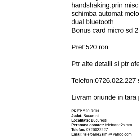
handshaking:prin miscar
schimba automat melodi
dual bluetooth
Bonus card micro sd 2
Pret:520 ron
Ptr alte detalii si ptr
Telefon:0726.022.227
Livram oriunde in tara p
PRET:
520
RON
Judet:
Bucuresti
Localitate:
Bucuresti
Persoana contact:
telefoane2simm
Telefon:
0726022227
Email:
telefoane2sim @ yahoo.com