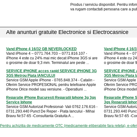
Produs / serviciu
disponibil
. Pentru info
va rugam contactati persoana care a pub
Alte anunturi gratuite Electronice si Electrocasnice
Vand iPhone 4 16/32 GB NEVERLOCKED
Vand iPhone 4 1
Vand iPhone 4 – 0771.764.703 – 0771.816.107 -
Vand iPhone 4 – 07
iPhone 4 este cu 24% mai mic decat iPhone 3GS si are
iPhone 4 este cu 2
o grosime de doar 9,3 mm. Terminalul are peste ...
o grosime de doar 9
SERVICE iPHONE acces rapid SERVICE iPHONE 3G
SERVICE iPHONE a
3GS Metrou Piata IANCULUI
3GS Metrou Piata
Service GSM Apple iPhone - 0765.848.374 - Catalin -
Service GSM Apple i
Oferim Service PROFESIONAL pentru telefoane Apple
Oferim Service PRO
iPhone Orice model sau versiune. - Operatiuni ...
iPhone Orice model s
Reparatie iPhone Bucuresti Reparatii Iphone 3g 3gs
Reparatie iPhone 
Service Iphone
3gs Reparatii Ipho
Service GSM Autorizat Profesional- Vali 0762.176.616 -
Service GSM Autoriz
0731.293.440 Punct De Reper - Piata Iancului - Mihai
0731.293.440 Punct 
Bravu Nr.57-65 -Consultanta Gratuita A ...
Bravu Nr.57-65 -Cons
Pentru achizitia de medicamente OTC (medicamente eliberabile fara reteta), e-ofe