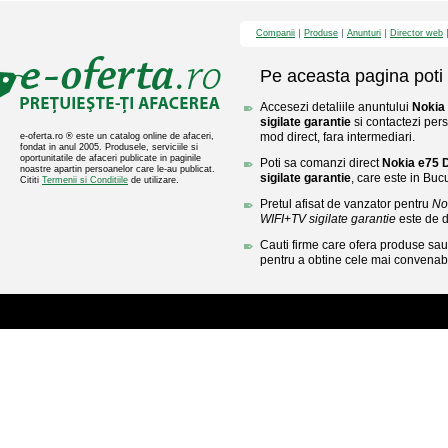
Companii
Produse
Anunturi
Director web
Pe aceasta pagina poti 
Accesezi detaliile anuntului
Nokia
sigilate garantie
si contactezi pers
mod direct, fara intermediari.
e-oferta.ro ® este un catalog online de afaceri,
fondat in anul 2005. Produsele, serviciile si
oportunitatile de afaceri publicate in paginile
Poti sa comanzi direct
Nokia e75 
noastre apartin persoanelor care le-au publicat.
sigilate garantie
, care este in Bucu
Cititi
Termenii si Conditiile
de utilizare.
Pretul afisat de vanzator pentru
No
WIFI+TV sigilate garantie
este de 
Cauti firme care ofera produse sau 
pentru a obtine cele mai convenabi