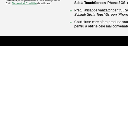
noastre apartin persoanelor care le-au publicat.
Sticla TouchScreen iPhone 3GS
,
Cititi
Termenii si Conditiile
de utilizare.
Pretul afisat de vanzator pentru
Re
Schimb Sticla TouchScreen iPhon
Cauti firme care ofera produse sau 
pentru a obtine cele mai convenabi