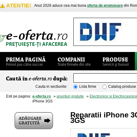
ATENTIE!
Anul 2026 aduce cea mai buna
oferta de promovare
din Rom
Cauta in sectiunile:
Lista firme
Catalog produse
Esti pe pagina:
e-oferta.ro
»
anunturi gratuite
»
Electronice si Electrocasnic
iPhone 3GS
Reparatii iPhone 
3GS