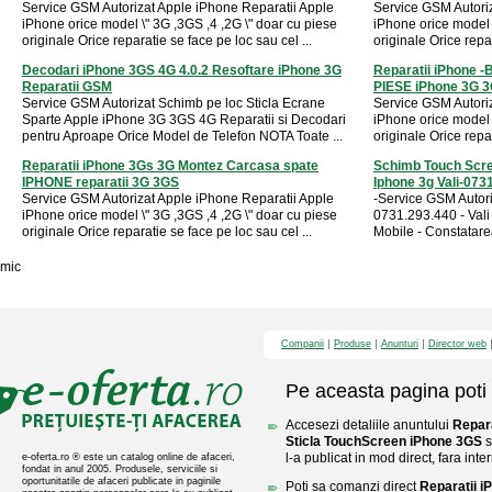
Service GSM Autorizat Apple iPhone Reparatii Apple
Service GSM Autoriz
iPhone orice model \" 3G ,3GS ,4 ,2G \" doar cu piese
iPhone orice model 
originale Orice reparatie se face pe loc sau cel ...
originale Orice repar
Decodari iPhone 3GS 4G 4.0.2 Resoftare iPhone 3G
Reparatii iPhone 
Reparatii GSM
PIESE iPhone 3G 
Service GSM Autorizat Schimb pe loc Sticla Ecrane
Service GSM Autoriz
Sparte Apple iPhone 3G 3GS 4G Reparatii si Decodari
iPhone orice model 
pentru Aproape Orice Model de Telefon NOTA Toate ...
originale Orice repar
Reparatii iPhone 3Gs 3G Montez Carcasa spate
Schimb Touch Scre
IPHONE reparatii 3G 3GS
Iphone 3g Vali-07
Service GSM Autorizat Apple iPhone Reparatii Apple
-Service GSM Autori
iPhone orice model \" 3G ,3GS ,4 ,2G \" doar cu piese
0731.293.440 - Vali
originale Orice reparatie se face pe loc sau cel ...
Mobile - Constatare
mic
Companii
Produse
Anunturi
Director web
Pe aceasta pagina poti 
Accesezi detaliile anuntului
Repar
Sticla TouchScreen iPhone 3GS
s
l-a publicat in mod direct, fara inte
e-oferta.ro ® este un catalog online de afaceri,
fondat in anul 2005. Produsele, serviciile si
oportunitatile de afaceri publicate in paginile
Poti sa comanzi direct
Reparatii 