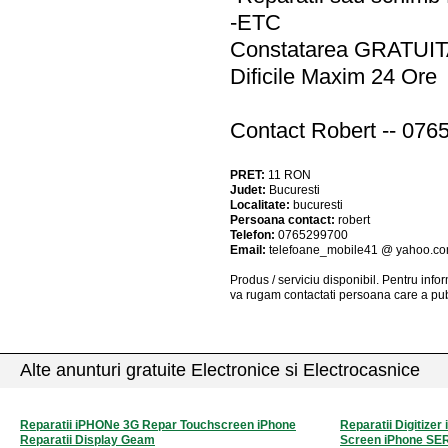
-ETC
Constatarea GRATUITA 
Dificile Maxim 24 Ore
Contact Robert -- 076
PRET:
11
RON
Judet:
Bucuresti
Localitate:
bucuresti
Persoana contact:
robert
Telefon:
0765299700
Email:
telefoane_mobile41 @ yahoo.c
Produs / serviciu
disponibil
. Pentru info
va rugam contactati persoana care a pub
Alte anunturi gratuite Electronice si Electrocasnice
Reparatii iPHONe 3G Repar Touchscreen iPhone
Reparatii Digitiz
Reparatii Display Geam
Screen iPhone SE