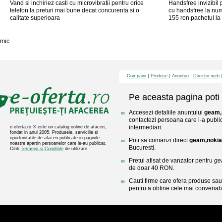
Vand si inchiriez casti cu microvibratii pentru orice
Handsfree invizibil 
telefon la preturi mai bune decat concurenta si o
cu handsfree la num
calitate superioara
155 ron.pachetul la 
mic
Companii
Produse
Anunturi
Director web
Pe aceasta pagina poti 
Accesezi detaliile anuntului
geam,
contactezi persoana care l-a public
intermediari.
e-oferta.ro ® este un catalog online de afaceri,
fondat in anul 2005. Produsele, serviciile si
oportunitatile de afaceri publicate in paginile
Poti sa comanzi direct
geam,nokia
noastre apartin persoanelor care le-au publicat.
Bucuresti.
Cititi
Termenii si Conditiile
de utilizare.
Pretul afisat de vanzator pentru
ge
de doar 40 RON.
Cauti firme care ofera produse sau 
pentru a obtine cele mai convenabi