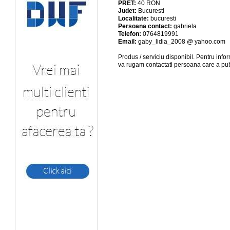
PRET:
40
RON
Judet:
Bucuresti
Localitate:
bucuresti
Persoana contact:
gabriela
Telefon:
0764819991
Email:
gaby_lidia_2008 @ yahoo.com
Produs / serviciu
disponibil
. Pentru info
va rugam contactati persoana care a pub