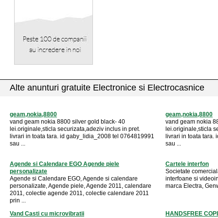
Alte anunturi gratuite Electronice si Electrocasnice
geam,nokia,8800
geam,nokia,8800
vand geam nokia 8800 silver gold black- 40
vand geam nokia 880
lei.originale,sticla securizata,adeziv inclus in pret.
lei.originale,sticla 
livrari in toata tara. id gaby_lidia_2008 tel 0764819991
livrari in toata tar
sau ...
sau ...
Agende si Calendare EGO Agende piele
Cartele interfon
personalizate
Societate comerciala
Agende si Calendare EGO, Agende si calendare
interfoane si videoin
personalizate, Agende piele, Agende 2011, calendare
marca Electra, Genw
2011, colectie agende 2011, colectie calendare 2011
prin ...
Vand Casti cu microvibratii
HANDSFREE COPI