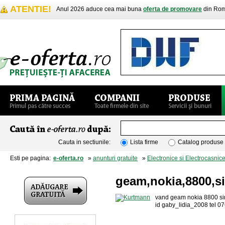
ATENTIE!
Anul 2026 aduce cea mai buna
oferta de promovare
din Rom
Cauta in sectiunile:
Lista firme
Catalog produse
Esti pe pagina:
e-oferta.ro
»
anunturi gratuite
»
Electronice si Electrocasnic
geam,nokia,8800,s
vand geam nokia 8800 sirocc
id gaby_lidia_2008 tel 