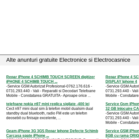
Alte anunturi gratuite Electronice si Electrocasnice
Repar iPhone 4 SCHIMB TOUCH SCREEN digitizer
Repar iPhone 4 
iPHONE 4 SCHIMB TOUCH ...
DISPLAY Iphone 4
-Service GSM Autorizat Profesional-0762.176.616 -
-Service GSM Autori
0731.293.440 - Vali - Reparatii si Decodari Telefoane
0731.293.440 - Vali
Mobile - Constatarea GRATUITA - Aproape orice ...
Mobile - Constatare
telefoane nokia n97 mini replica sigilate -400 lei
Service Gsm iPh
Cect n97 mini dual sim â telefon mobil dualsim dual
32 GB Inlocuire C
standby dual bluetooth, radio FM este un telefon
-Service GSM Autori
deosebit cu finisaje excelente, ...
0731.293.440 - Vali
Mobile - Constatare
Geam-iPhone 3G 3GS Repar Iphone Defecte Schimb
Service GSM iPh
Carcasa spate iPhone ...
8GB cu rama ORI