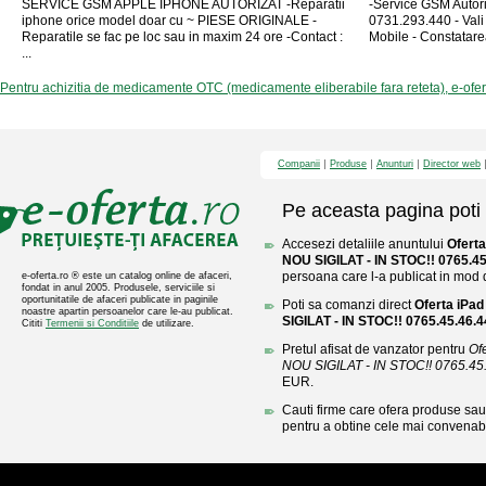
SERVICE GSM APPLE IPHONE AUTORIZAT -Reparatii
-Service GSM Autori
iphone orice model doar cu ~ PIESE ORIGINALE -
0731.293.440 - Vali
Reparatile se fac pe loc sau in maxim 24 ore -Contact :
Mobile - Constatare
...
Pentru achizitia de medicamente OTC (medicamente eliberabile fara reteta), e-ofe
Companii
Produse
Anunturi
Director web
Pe aceasta pagina poti 
Accesezi detaliile anuntului
Oferta
NOU SIGILAT - IN STOC!! 0765.45
persoana care l-a publicat in mod di
e-oferta.ro ® este un catalog online de afaceri,
fondat in anul 2005. Produsele, serviciile si
oportunitatile de afaceri publicate in paginile
Poti sa comanzi direct
Oferta iPa
noastre apartin persoanelor care le-au publicat.
SIGILAT - IN STOC!! 0765.45.46.4
Cititi
Termenii si Conditiile
de utilizare.
Pretul afisat de vanzator pentru
Of
NOU SIGILAT - IN STOC!! 0765.45
EUR.
Cauti firme care ofera produse sau 
pentru a obtine cele mai convenabi