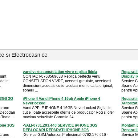
ice si Electrocasnice
vand vertu constelation vivre replica fidela
Reparati
sunt
CONTACT-0763569638 Replica perfecta vertu
Display 
ade in
CONSTELATION VIVRE, aceeasi greutate, aceeleasi
Service G
.
dimensiuni,aceeasi cutie, acelasi meniu ca la original,
Sparte Ap
sonerii ...
pentru Ap
 3GS 3G
iPhone 4 Vand iPhone 4 16gb Apple iPhone 4
Reparati
Neverlocked
Autoriza
Ecrane
Vand APPLE IPHONE 4 16GB NeverLocked Sigilat in
Service G
 Decodari
cutie Toate accesorile oferite de producator Rog si ofer
Sparte Ap
Toate ...
maxima seiozitate Garantie 24 ...
pentru Ap
hone 3GS
-VALI-0731.293.440 SERVICE iPHONE 3GS
Montam D
DEBLOCARI REPARATII iPHONE 3GS
Reparati
Ecrane
-Service GSM Autorizat Profesional-0762.176.616 -
Service G