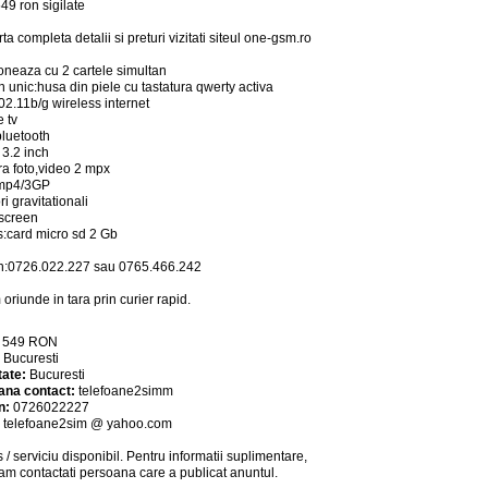
49 ron sigilate
rta completa detalii si preturi vizitati siteul one-gsm.ro
ioneaza cu 2 cartele simultan
n unic:husa din piele cu tastatura qwerty activa
802.11b/g wireless internet
e tv
bluetooth
 3.2 inch
a foto,video 2 mpx
mp4/3GP
i gravitationali
screen
:card micro sd 2 Gb
n:0726.022.227 sau 0765.466.242
 oriunde in tara prin curier rapid.
:
549
RON
:
Bucuresti
tate:
Bucuresti
ana contact:
telefoane2simm
n:
0726022227
:
telefoane2sim @ yahoo.com
 / serviciu
disponibil
. Pentru informatii suplimentare,
am contactati persoana care a publicat anuntul.