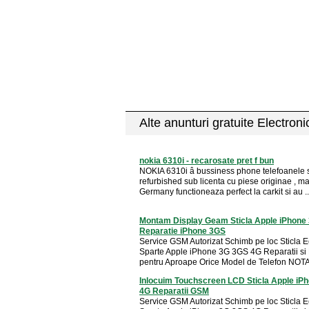
Alte anunturi gratuite Electron
nokia 6310i - recarosate pret f bun
NOKIA 6310i â bussiness phone telefoanele 
refurbished sub licenta cu piese originae , m
Germany functioneaza perfect la carkit si au ..
Montam Display Geam Sticla Apple iPhone
Reparatie iPhone 3GS
Service GSM Autorizat Schimb pe loc Sticla 
Sparte Apple iPhone 3G 3GS 4G Reparatii si
pentru Aproape Orice Model de Telefon NOTA 
Inlocuim Touchscreen LCD Sticla Apple iP
4G Reparatii GSM
Service GSM Autorizat Schimb pe loc Sticla 