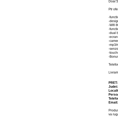
Doar:5
Ptr ofe
-funct
-desig
-Wifi 
-functi
-dual 
-ecran
-camer
-mp3/
-senzor
-touch
-Bonus
Telefo
Livram
PRET
Judet
Locali
Perso
Telefo
Email
Produs
va rug