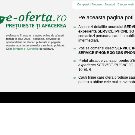
Companii
Produse
Anunturi
Director web
Pe aceasta pagina poti 
Accesezi detaliile anuntului
SERVI
experienta SERVICE iPHONE 3G
contactezi persoana care l-a public
e-oferta.ro ® este un catalog online de afaceri,
fondat in anul 2005. Produsele, serviciile si
intermediari.
oportunitatile de afaceri publicate in paginile
noastre apartin persoanelor care le-au publicat.
Poti sa comanzi direct
SERVICE iP
Cititi
Termenii si Conditiile
de utilizare.
SERVICE iPHONE 3G 3GS iPHON
Pretul afisat de vanzator pentru
SE
experienta SERVICE iPHONE 3G
10 EUR.
Cauti firme care ofera produse sau 
pentru a obtine cele mai convenabi