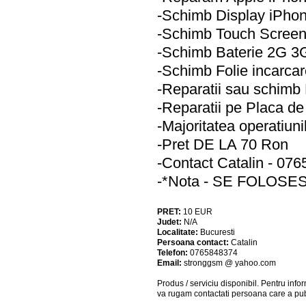
-Schimb Display iPho
-Schimb Touch Screen
-Schimb Baterie 2G 3G
-Schimb Folie incarcar
-Reparatii sau schimb
-Reparatii pe Placa d
-Majoritatea operatiuni
-Pret DE LA 70 Ron
-Contact Catalin - 076
-*Nota - SE FOLOS
PRET:
10
EUR
Judet:
N/A
Localitate:
Bucuresti
Persoana contact:
Catalin
Telefon:
0765848374
Email:
stronggsm @ yahoo.com
Produs / serviciu
disponibil
. Pentru info
va rugam contactati persoana care a pub