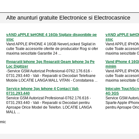
Alte anunturi gratuite Electronice si Electrocasnice
vAND aPPLE IpHONE 4 16Gb Sigilate disponibile pe
vAND aPPLE IpHONE
stoc
stoc
Vand APPLE IPHONE 4 16GB NeverLocked Sigilat in
Vand APPLE IPHONE
cutie Toate accesorile oferite de producator Rog si ofer
cutie Toate accesori
maxima seiozitate Garantie 24 ...
maxima seiozitate Ga
Reparatii Iphone 3gs Reparatii Geam Iphone 3g Pe
Vand iPhone 4 16Gb
Loc Digitizer
minim
-Service GSM Autorizat Profesional-0762.176.616 -
Vand APPLE IPHONE
0731.293.440 - Vali - Reparatii si Decodari Telefoane
cutie Toate accesori
Mobile LOCATIE LANGA MALL VITAN - Constatarea ...
maxima seiozitate Ga
Service Iphone 3gs Iphone 4 Contact Vali-
Inlocuim TouchScr
0731.293.440
4G 3GS
Service GSM Autorizat Profesional-0762.176.616 -
Service GSM Autoriz
0731.293.440 - Vali - Reparatii si Decodari pentru
Sparte Apple iPhon
Aproape Orice Model de Telefon. LOCATIE LANGA
pentru Aproape Oric
MALL ...
mic