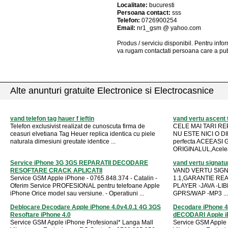
Localitate:
bucuresti
Persoana contact:
sss
Telefon:
0726900254
Email:
nr1_gsm @ yahoo.com
Produs / serviciu
disponibil
. Pentru info
va rugam contactati persoana care a pub
Alte anunturi gratuite Electronice si Electrocasnice
vand telefon tag hauer f ieftin
vand vertu ascent ti
Telefon exclusivist realizat de cunoscuta firma de
CELE MAI TARI REP
ceasuri elvetiana Tag Heuer replica identica cu piele
NU ESTE NICI O D
naturala dimesiuni greutate identice ...
perfecta ACEEASI
ORIGINALUL,Aceleas
Service iPhone 3G 3GS REPARATII DECODARE
vand vertu signatur
RESOFTARE CRACK APLICATII
VAND VERTU SIGN
Service GSM Apple iPhone - 0765.848.374 - Catalin -
1.1,GARANTIE REAL
Oferim Service PROFESIONAL pentru telefoane Apple
PLAYER -JAVA -LI
iPhone Orice model sau versiune. - Operatiuni ...
GPRS/WAP -MP3 ...
Deblocare Decodare Apple iPhone 4.0v4.0.1 4G 3GS
Decodare iPhone 
Resoftare iPhone 4.0
dECODARI Apple i
Service GSM Apple iPhone Profesional* Langa Mall
Service GSM Apple 