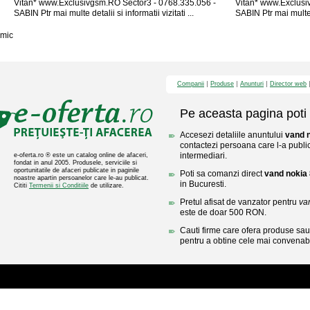
Vitan* www.Exclusivgsm.RO Sector3 - 0768.335.056 -
Vitan* www.Exclusi
SABIN Ptr mai multe detalii si informatii vizitati ...
SABIN Ptr mai multe de
mic
Companii
Produse
Anunturi
Director web
Pe aceasta pagina poti 
Accesezi detaliile anuntului
vand n
contactezi persoana care l-a public
intermediari.
e-oferta.ro ® este un catalog online de afaceri,
fondat in anul 2005. Produsele, serviciile si
oportunitatile de afaceri publicate in paginile
Poti sa comanzi direct
vand nokia 
noastre apartin persoanelor care le-au publicat.
in Bucuresti.
Cititi
Termenii si Conditiile
de utilizare.
Pretul afisat de vanzator pentru
va
este de doar 500 RON.
Cauti firme care ofera produse sau 
pentru a obtine cele mai convenabi