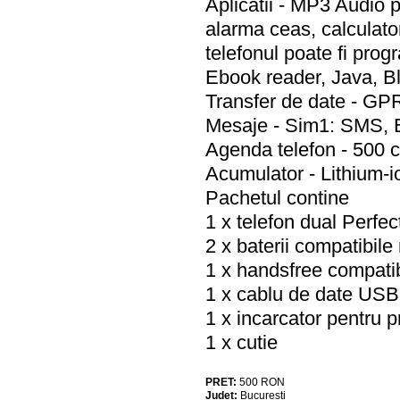
Aplicatii - MP3 Audio 
alarma ceas, calculato
telefonul poate fi prog
Ebook reader, Java, Bl
Transfer de date - GP
Mesaje - Sim1: SMS,
Agenda telefon - 500 
Acumulator - Lithium-
Pachetul contine
1 x telefon dual Perfe
2 x baterii compatibil
1 x handsfree compatib
1 x cablu de date USB
1 x incarcator pentru p
1 x cutie
PRET:
500
RON
Judet:
Bucuresti