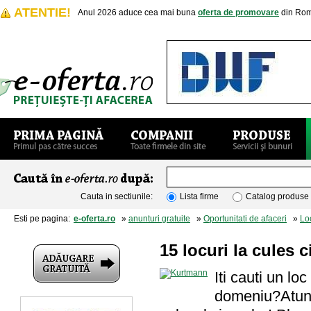
ATENTIE!
Anul 2026 aduce cea mai buna
oferta de promovare
din Rom
Cauta in sectiunile:
Lista firme
Catalog produse
Esti pe pagina:
e-oferta.ro
»
anunturi gratuite
»
Oportunitati de afaceri
»
Lo
15 locuri la cules c
Iti cauti un lo
domeniu?Atunci