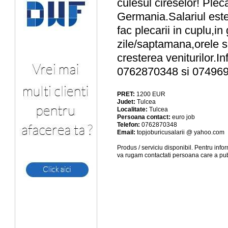
culesul cireselor! Plec
Germania.Salariul est
fac plecarii in cuplu,i
zile/saptamana,orele s
cresterea veniturilor.I
0762870348 si 07496
PRET:
1200
EUR
Judet:
Tulcea
Localitate:
Tulcea
Persoana contact:
euro job
Telefon:
0762870348
Email:
topjoburicusalarii @ yahoo.com
Produs / serviciu
disponibil
. Pentru info
va rugam contactati persoana care a pub