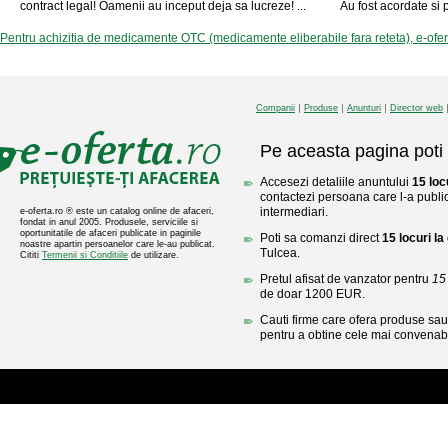
contract legal! Oamenii au inceput deja sa lucreze! ...
Au fost acordate si 
Pentru achizitia de medicamente OTC (medicamente eliberabile fara reteta), e-ofe
Companii
Produse
Anunturi
Director web
Pe aceasta pagina poti 
Accesezi detaliile anuntului
15 loc
contactezi persoana care l-a public
intermediari.
e-oferta.ro ® este un catalog online de afaceri,
fondat in anul 2005. Produsele, serviciile si
oportunitatile de afaceri publicate in paginile
Poti sa comanzi direct
15 locuri la
noastre apartin persoanelor care le-au publicat.
Tulcea.
Cititi
Termenii si Conditiile
de utilizare.
Pretul afisat de vanzator pentru
15 
de doar 1200 EUR.
Cauti firme care ofera produse sau 
pentru a obtine cele mai convenabi