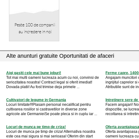
Alte anunturi gratuite Oportunitati de afaceri
Aigi gasiti cele mai bune joburi!
Ferme capre, 1400
Tot mai multi oameni lucreaza acum cu noi, convinsi de
Angajam muncitori cal
seriozitatea noastra! Contract legal si oferit imediat!
ingrijitul caprelor s
Dovada platii! Au fost trimise deja primele ...
Atributiile sunt de in
Cultivatori de legume in Germania
Intretinere sere d
Locuri limitate!!!Plasam personal necalificat pentru
Facem angajari! No
cultivarea rosiilor si castravetilor in diverse zone
dispozitie, se lucre
agricole ale GermanieiSe poate pleca si in cuplu iar ...
recoltarea si intreti
Locuri de munca pe timp de criza!
Oferta avantajoasa 
Locuri de munca pe timp de criza! Alternativa noastra
Oferta avantajoasa p
este cea mai sigura si mai serioasa! Oferim din start
oameni lucreaza cu n